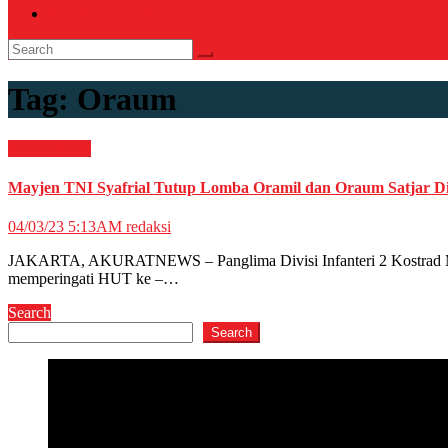
RELIGI ISLAMI
Tag:
Oraum
Militer
News
Mayjen TNI Syafrial Tutup Lomba Oramil dan Oraum Satjar Di
04/03/23 5:13AM
redaksi
JAKARTA, AKURATNEWS – Panglima Divisi Infanteri 2 Kostrad Mayj
memperingati HUT ke –…
Search
Search