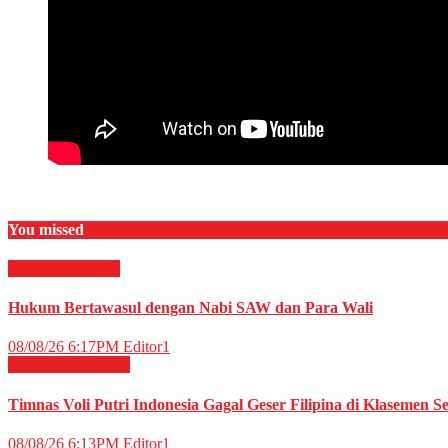
You missed
RELIGI ISLAMI
Hukum Bertawasul dengan Nabi SAW dan Para Wali
08/08/26 6:17PM
Editor1
OLAHRAGA
Voli
Timnas Voli Putri Indonesia Gagal Geser Filipina di Klasemen 
08/08/26 6:13PM
Editor1