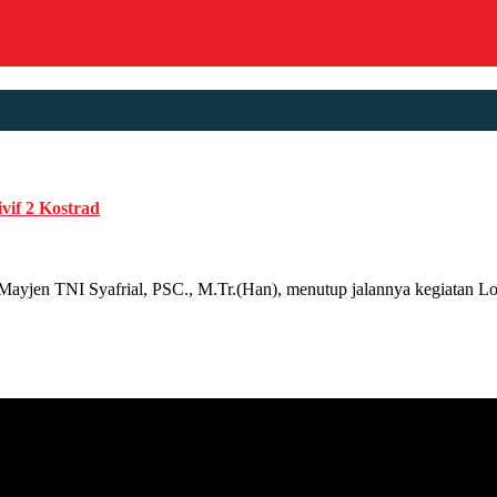
vif 2 Kostrad
en TNI Syafrial, PSC., M.Tr.(Han), menutup jalannya kegiatan Lom