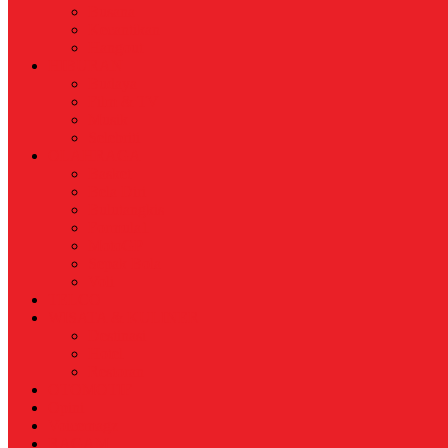
Busana
Kecantikan
Hangout
HIBURAN
Budaya
Film & TV
Musik
Selebriti
OLAHRAGA
Basket
Bela Diri
Bulutangkis
Formula1
MotoGP
Sepak Bola
Voli
TELCO
WISATA & KULINER
Destinasi
Hotel
Restoran
OTOMOTIF
Opini
Voicemagz
RAGAM