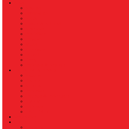
News
Nasional
Internasional
Politik
Hukum & Kriminal
Kesehatan
Pendidikan
Peristiwa
Militer
Kepolisian
Industri
Energi
Perikanan & Kelautan
EKONOMI & BISNIS
Asuransi
Finance
Koperasi
Perbankan
Pertanian & Perkebunan
UMKM
Perikanan
PROPERTY
Megapolitan
GAYA HIDUP
Aksesoris