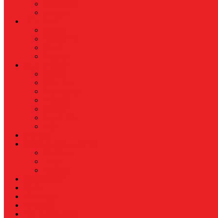
Kecantikan
Hangout
HIBURAN
Budaya
Film & TV
Musik
Selebriti
OLAHRAGA
Basket
Bela Diri
Bulutangkis
Formula1
MotoGP
Sepak Bola
Voli
TELCO
WISATA & KULINER
Destinasi
Hotel
Restoran
OTOMOTIF
Opini
Voicemagz
RAGAM
RELIGI ISLAMI