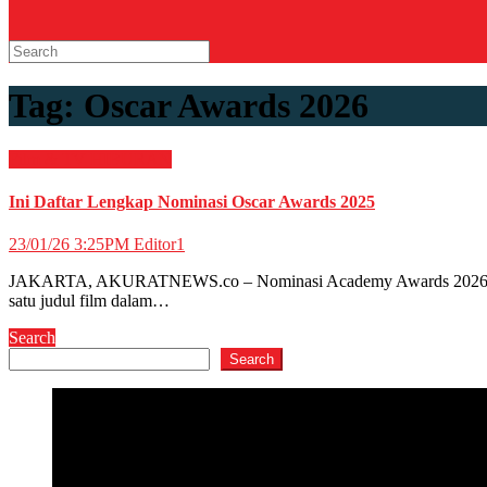
Tag:
Oscar Awards 2026
Film & TV
HIBURAN
Ini Daftar Lengkap Nominasi Oscar Awards 2025
23/01/26 3:25PM
Editor1
JAKARTA, AKURATNEWS.co – Nominasi Academy Awards 2026 atau Os
satu judul film dalam…
Search
Search