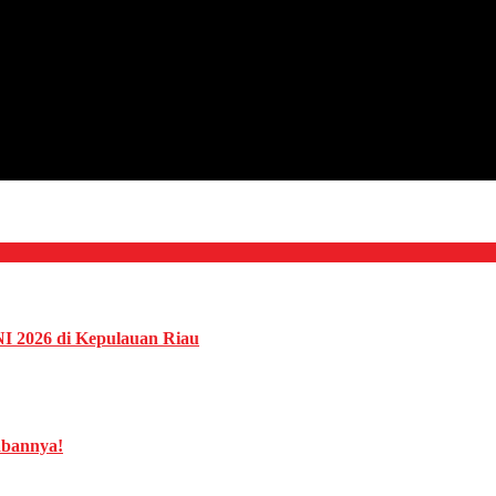
NI 2026 di Kepulauan Riau
abannya!