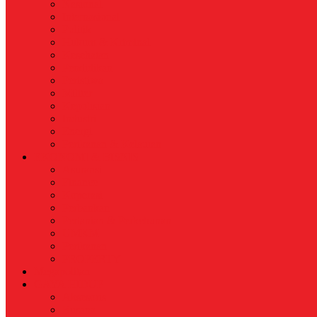
Nasional
Internasional
Politik
Hukum & Kriminal
Kesehatan
Pendidikan
Peristiwa
Militer
Kepolisian
Industri
Energi
Perikanan & Kelautan
EKONOMI & BISNIS
Asuransi
Finance
Koperasi
Perbankan
Pertanian & Perkebunan
UMKM
Perikanan
PROPERTY
Megapolitan
GAYA HIDUP
Aksesoris
Busana