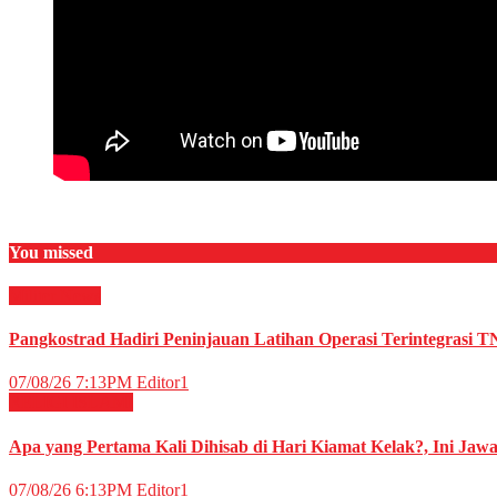
You missed
Militer
News
Pangkostrad Hadiri Peninjauan Latihan Operasi Terintegrasi T
07/08/26 7:13PM
Editor1
RELIGI ISLAMI
Apa yang Pertama Kali Dihisab di Hari Kiamat Kelak?, Ini Jaw
07/08/26 6:13PM
Editor1