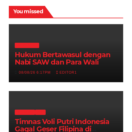
You missed
RELIGI ISLAMI
Hukum Bertawasul dengan
Nabi SAW dan Para Wali
08/08/26 6:17PM
EDITOR1
OLAHRAGA
VOLI
Timnas Voli Putri Indonesia
Gagal Geser Filipina di