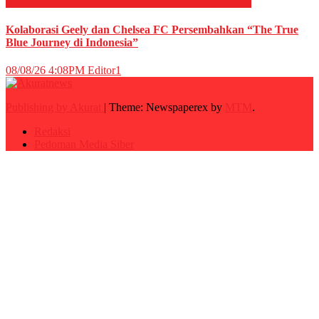
OLAHRAGA
OTOMOTIF
OTOMOTIF
Sepak Bola
Kolaborasi Geely dan Chelsea FC Persembahkan “The True
Blue Journey di Indonesia”
08/08/26 4:08PM
Editor1
Publishing by Akurat
|
Theme: Newspaperex by
MTM
.
Redaksi
Pedoman Media Siber