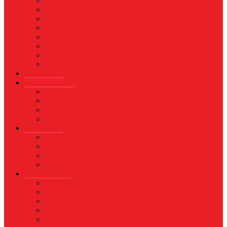
Asuransi
Finance
Koperasi
Perbankan
Pertanian & Perkebunan
UMKM
Perikanan
PROPERTY
Megapolitan
GAYA HIDUP
Aksesoris
Busana
Kecantikan
Hangout
HIBURAN
Budaya
Film & TV
Musik
Selebriti
OLAHRAGA
Basket
Bela Diri
Bulutangkis
Formula1
MotoGP