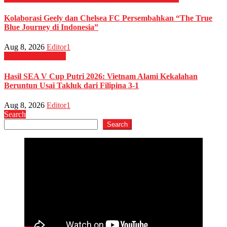
Kolaborasi Geely dan Chelsea FC Persembahkan “The True
Blue Journey di Indonesia”
Aug 8, 2026
Editor1
OLAHRAGA
Voli
Hasil SEA V Cup Putri 2026: Vietnam Alami Kekalahan
Beruntun Usai Takluk dari Filipina 3-1
Aug 8, 2026
Editor1
Search
Search