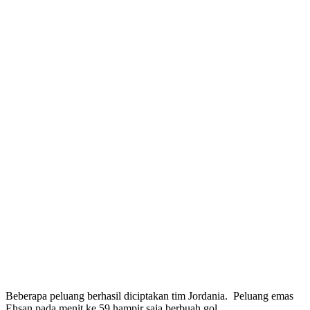
Beberapa peluang berhasil diciptakan tim Jordania. Peluang emas
Ehsan pada menit ke 59 hampir saja berbuah gol.