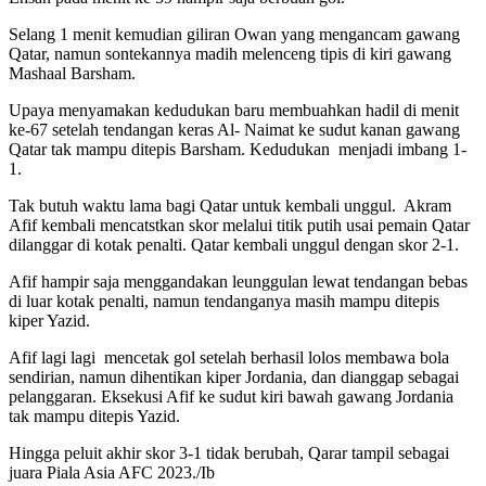
Selang 1 menit kemudian giliran Owan yang mengancam gawang
Qatar, namun sontekannya madih melenceng tipis di kiri gawang
Mashaal Barsham.
Upaya menyamakan kedudukan baru membuahkan hadil di menit
ke-67 setelah tendangan keras Al- Naimat ke sudut kanan gawang
Qatar tak mampu ditepis Barsham. Kedudukan menjadi imbang 1-
1.
Tak butuh waktu lama bagi Qatar untuk kembali unggul. Akram
Afif kembali mencatstkan skor melalui titik putih usai pemain Qatar
dilanggar di kotak penalti. Qatar kembali unggul dengan skor 2-1.
Afif hampir saja menggandakan leunggulan lewat tendangan bebas
di luar kotak penalti, namun tendanganya masih mampu ditepis
kiper Yazid.
Afif lagi lagi mencetak gol setelah berhasil lolos membawa bola
sendirian, namun dihentikan kiper Jordania, dan dianggap sebagai
pelanggaran. Eksekusi Afif ke sudut kiri bawah gawang Jordania
tak mampu ditepis Yazid.
Hingga peluit akhir skor 3-1 tidak berubah, Qarar tampil sebagai
juara Piala Asia AFC 2023./Ib