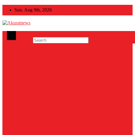
Skip
Sun. Aug 9th, 2026
to
content
Akuratnews
Informatif, Edukatif dan Inspiratif