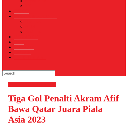
Sepak Bola
Voli
TELCO
WISATA & KULINER
Destinasi
Hotel
Restoran
OTOMOTIF
Opini
Voicemagz
RAGAM
RELIGI ISLAMI
OLAHRAGA
Sepak Bola
Tiga Gol Penalti Akram Afif
Bawa Qatar Juara Piala
Asia 2023