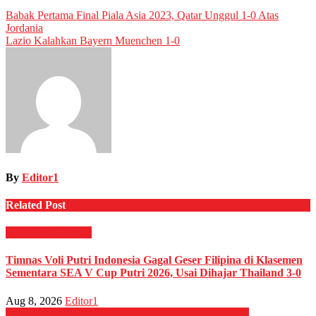
Post
Babak Pertama Final Piala Asia 2023, Qatar Unggul 1-0 Atas
Jordania
navigation
Lazio Kalahkan Bayern Muenchen 1-0
By
Editor1
Related Post
OLAHRAGA
Voli
Timnas Voli Putri Indonesia Gagal Geser Filipina di Klasemen
Sementara SEA V Cup Putri 2026, Usai Dihajar Thailand 3-0
Aug 8, 2026
Editor1
OLAHRAGA
OTOMOTIF
OTOMOTIF
Sepak Bola