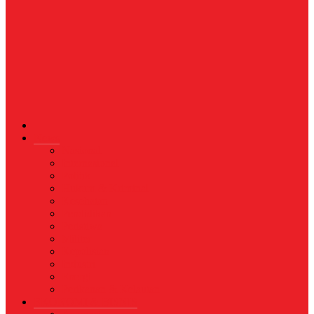
News
Nasional
Internasional
Politik
Hukum & Kriminal
Kesehatan
Pendidikan
Peristiwa
Militer
Kepolisian
Industri
Energi
Perikanan & Kelautan
EKONOMI & BISNIS