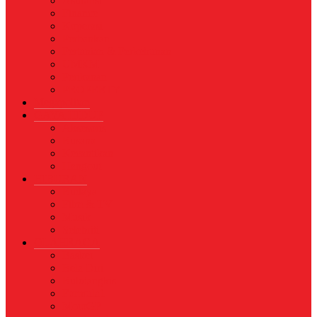
Asuransi
Finance
Koperasi
Perbankan
Pertanian & Perkebunan
UMKM
Perikanan
PROPERTY
Megapolitan
GAYA HIDUP
Aksesoris
Busana
Kecantikan
Hangout
HIBURAN
Budaya
Film & TV
Musik
Selebriti
OLAHRAGA
Basket
Bela Diri
Bulutangkis
Formula1
MotoGP