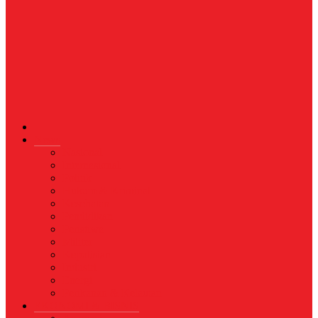
News
Nasional
Internasional
Politik
Hukum & Kriminal
Kesehatan
Pendidikan
Peristiwa
Militer
Kepolisian
Industri
Energi
Perikanan & Kelautan
EKONOMI & BISNIS