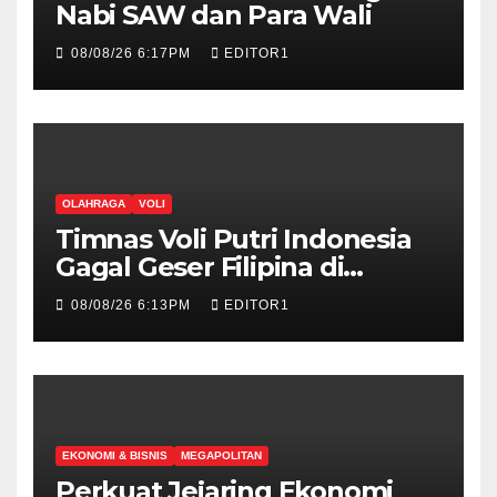
Nabi SAW dan Para Wali
08/08/26 6:17PM
EDITOR1
OLAHRAGA
VOLI
Timnas Voli Putri Indonesia
Gagal Geser Filipina di
Klasemen Sementara SEA V
08/08/26 6:13PM
EDITOR1
Cup Putri 2026, Usai Dihajar
Thailand 3-0
EKONOMI & BISNIS
MEGAPOLITAN
Perkuat Jejaring Ekonomi