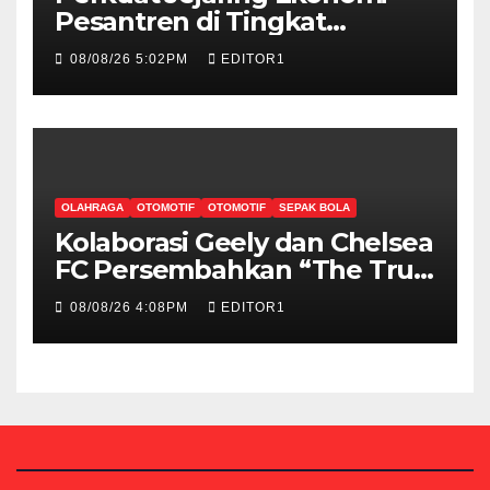
Pesantren di Tingkat
Internasional, Hibitren Jaktim
08/08/26 5:02PM
EDITOR1
dan PCI Malaysia Teken MoU
OLAHRAGA
OTOMOTIF
OTOMOTIF
SEPAK BOLA
Kolaborasi Geely dan Chelsea
FC Persembahkan “The True
Blue Journey di Indonesia”
08/08/26 4:08PM
EDITOR1