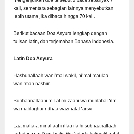
menganjurkan doa tersebut dibaca sebanyak 7
kali, sementara sebagian lainnya menyebutkan
lebih utama jika dibaca hingga 70 kali.
Berikut bacaan Doa Asyura lengkap dengan
tulisan latin, dan terjemahan Bahasa Indonesia.
Latin Doa Asyura
Hasbunallaah wani’mal wakil, ni’mal maulaa
wani’man nashiir.
Subhaanallaahi mil-al miizaani wa muntahal ‘ilmi
wa mablaghar ridhaa wazinatal ‘arsyi.
Laa malja-a minallaahi illaa ilaihi subhaanallaahi
‘adadasy syaf’i wal witir. Wa ‘adada kalimatillaahit