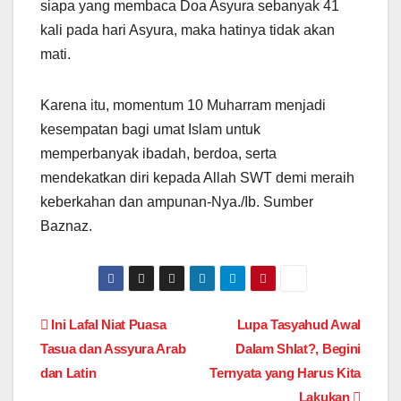
siapa yang membaca Doa Asyura sebanyak 41
kali pada hari Asyura, maka hatinya tidak akan
mati.
Karena itu, momentum 10 Muharram menjadi
kesempatan bagi umat Islam untuk
memperbanyak ibadah, berdoa, serta
mendekatkan diri kepada Allah SWT demi meraih
keberkahan dan ampunan-Nya./Ib. Sumber
Baznaz.
Post
Ini Lafal Niat Puasa
Lupa Tasyahud Awal
Tasua dan Assyura Arab
Dalam Shlat?, Begini
navigation
dan Latin
Ternyata yang Harus Kita
Lakukan