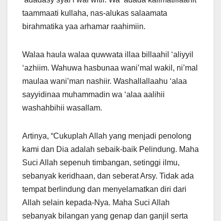
taammaati kullaha, nas-alukas salaamata
birahmatika yaa arhamar raahimiin.
Walaa haula walaa quwwata illaa billaahil ‘aliyyil
‘azhiim. Wahuwa hasbunaa wani’mal wakil, ni’mal
maulaa wani’man nashiir. Washallallaahu ‘alaa
sayyidinaa muhammadin wa ‘alaa aalihii
washahbihii wasallam.
Artinya, “Cukuplah Allah yang menjadi penolong
kami dan Dia adalah sebaik-baik Pelindung. Maha
Suci Allah sepenuh timbangan, setinggi ilmu,
sebanyak keridhaan, dan seberat Arsy. Tidak ada
tempat berlindung dan menyelamatkan diri dari
Allah selain kepada-Nya. Maha Suci Allah
sebanyak bilangan yang genap dan ganjil serta