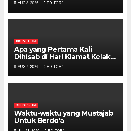
AUG 8, 2026
EDITOR1
RELIGI ISLAMI
Apa yang Pertama Kali
Dihisab di Hari Kiamat Kelak?,
Ini Jawabannya!
AUG 7, 2026
EDITOR1
RELIGI ISLAMI
Waktu-waktu yang Mustajab
Untuk Berdo’a
JUL 21, 2026
EDITOR1