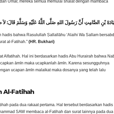
r, dan Umar, mereka semua memulai shalat dengan mambaca
ادَةَ بْنِ الصَّامِتِ أَنَّ رَسُولَ اللهِ صَلَّى اللَّهُ عَلَيْهِ وَسَلَّمَ قَالَ: لاَ صَلاَ
 hadis bahwa Rasulullah Ṣallallāhu ‘Alaihi Wa Sallam bersabd
rat al-Fatihah.”
(HR. Bukhari)
Alfatihah. Hal ini berdasarkan hadis Abu Hurairah bahwa Na
apkan āmīn maka ucapkanlah āmīn. Karena sesungguhnya
ngan ucapan āmīn malaikat maka dosanya yang telah lalu
 Al-Fatihah
tihah pada dua rakaat pertama. Hal tersebut berdasarkan hadis
uhammad SAW membaca al-Fatihah dan surat lainnya pada dua