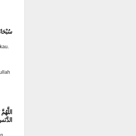
سُبْحَانَ
kau.
ullah
اللَّهُمَ
الدَّنَسِ
an