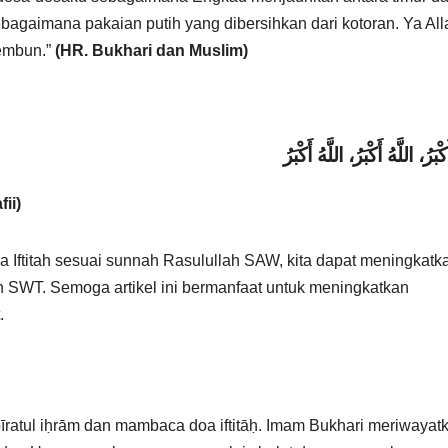
ebagaimana pakaian putih yang dibersihkan dari kotoran. Ya All
 embun.”
(HR. Bukhari dan Muslim)
ii)
ftitah sesuai sunnah Rasulullah SAW, kita dapat meningkatk
h SWT. Semoga artikel ini bermanfaat untuk meningkatkan
.
īratul iḥrām dan mambaca doa iftitāḥ. Imam Bukhari meriwayat