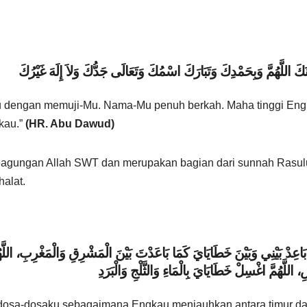
كَ اللَّهُمَّ وَبِحَمْدِكَ وَتَبَارَكَ اسْمُكَ وَتَعَالَى جَدُّكَ وَلاَ إِلَهَ غَيْرُكَ
Mu dengan memuji-Mu. Nama-Mu penuh berkah. Maha tinggi Eng
kau.”
(HR. Abu Dawud)
agungan Allah SWT dan merupakan bagian dari sunnah Rasul
alat.
ّ بَاعِدْ بَيْنِي وَبَيْنَ خَطَايَايَ كَمَا بَاعَدْتَ بَيْنَ الْمَشْرِقِ وَالْمَغْرِبِ، اللَّ
، اللَّهُمَّ اغْسِلْ خَطَايَايَ بِالْمَاءِ وَالثَّلْجِ وَالْبَرَدِ
dan dosa-dosaku sebagaimana Engkau menjauhkan antara timur d