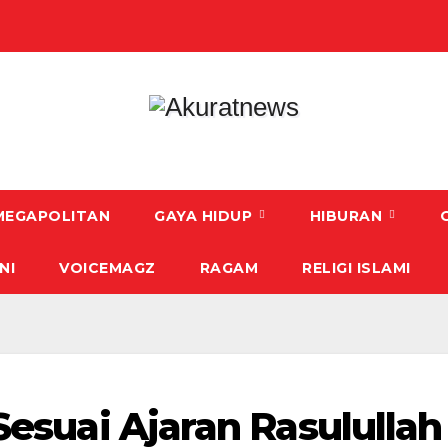
MEGAPOLITAN
GAYA HIDUP
HIBURAN
NI
VOICEMAGZ
RAGAM
RELIGI ISLAMI
Sesuai Ajaran Rasulullah