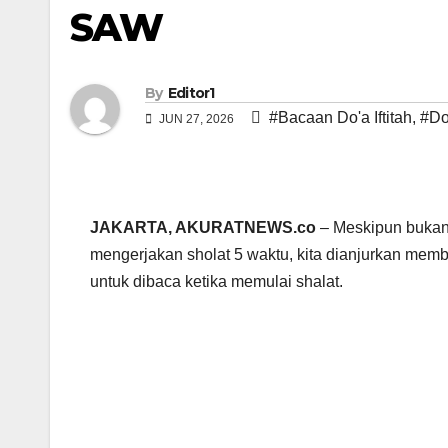
SAW
By
Editor1
#Bacaan Do'a Iftitah
,
#Doa
JUN 27, 2026
JAKARTA, AKURATNEWS.co
– Meskipun bukan 
mengerjakan sholat 5 waktu, kita dianjurkan memba
untuk dibaca ketika memulai shalat.