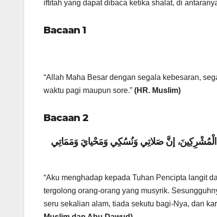
iftitah yang dapat dibaca ketika shalat, di antaran
Bacaan 1
“Allah Maha Besar dengan segala kebesaran, segal
waktu pagi maupun sore.”
(HR. Muslim)
Bacaan 2
ِنَ الْمُشْرِكِينَ، إنَّ صَلاتِي وَنُسُكِي وَمَحْيايَ وَمَمَاتِي
“Aku menghadap kepada Tuhan Pencipta langit d
tergolong orang-orang yang musyrik. Sesungguhnya
seru sekalian alam, tiada sekutu bagi-Nya, dan ka
Muslim dan Abu Dawud)