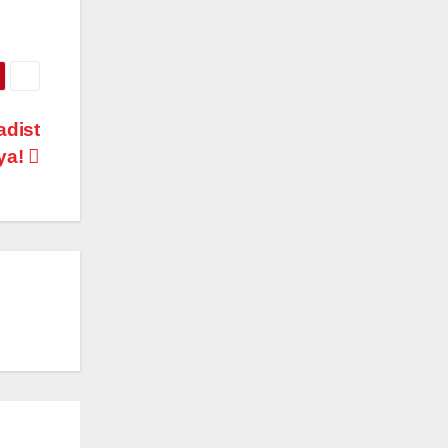
adist
ya!