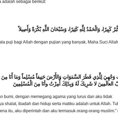
ya adalah sebagai berikut:
كْبَرُ كَبِيرًا، وَالْحَمْدُ لِلَّهِ كَثِيرًا، وَسُبْحَانَ اللَّهِ بُكْرَةً وَأَصِيلاً
a puji bagi Allah dengan pujian yang banyak, Maha Suci Allah
ُ وَجْهِيَ لِلَّذِي فَطَرَ السَّمَوَاتِ وَالأَرْضَ حَنِيفاً مُسْلِماً وَمَا أَنَا م
رَبّ العالَمِينَ لا شَرِيكَ لَهُ وَبِذَلِكَ أُمِرْتُ وأنَا مِنَ الْمُسْلِمِينَ
an bumi, dengan memegang agama yang lurus dan aku tidak
 shalat, ibadah dan hidup serta matiku adalah untuk Allah. T
rena itu, aku diperintah dan aku termasuk orang-orang muslim.”