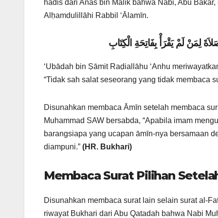
hadis dari Anas bin Malik bahwa Nabi, Abu Baka
Alḥamdulillāhi Rabbil ‘Ālamīn.
ةَ لِمَنْ لَمْ يَقْرَأْ بِفَاتِحَةِ الْكِتَابِ
‘Ubādah bin Ṣāmit Raḍiallāhu ‘Anhu meriwayatkan
“Tidak sah salat seseorang yang tidak membaca su
Disunahkan membaca Āmīn setelah membaca surat 
Muhammad SAW bersabda, “Apabila imam menguc
barangsiapa yang ucapan āmīn-nya bersamaan de
diampuni.”
(HR. Bukhari)
Membaca Surat Pilihan Setelah
Disunahkan membaca surat lain selain surat al-Fa
riwayat Bukhari dari Abu Qatadah bahwa Nabi M