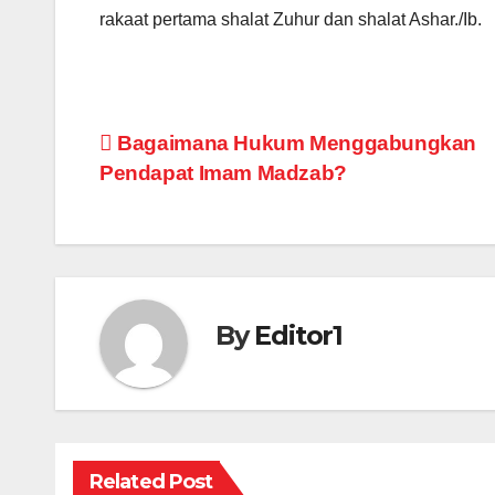
rakaat pertama shalat Zuhur dan shalat Ashar./Ib.
Post
Bagaimana Hukum Menggabungkan
Pendapat Imam Madzab?
navigation
By
Editor1
Related Post