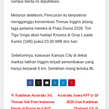
sampai berita ini dipublikasi.
Melansir detikkom, Pencurian itu berpotensi
mengganggu konsentrasi Timnas Inggris jelang
laga pertama mereka di Piala Dunia 2026. Tim
Tiga Singa akan hadapi Kroasia di Grup L pada
Kamis (18/6) pukul 03.00 WIB dini hari.
Sebelumnya, kawasan Kansas City di dekat
markas latihan Inggris terjadi penembakan yang
hanya berjarak 6 km. Sembilan orang terluka./Ib.
Post
Kalahkan Australia 3-0,
Australia Juara AFF U-19
Timnas Voli Putri Indonesa
2026 Usai Kalahkan
navigation
Finish di Posisi ke-5 AVC
Thailand 2-0