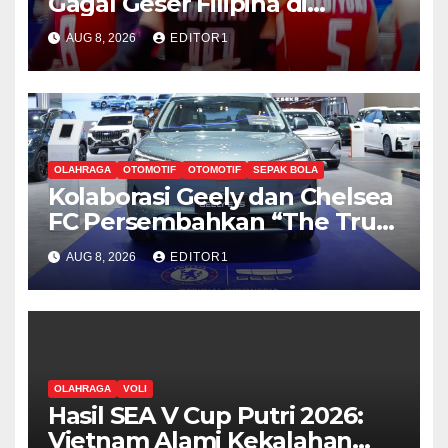
Gagal Geser Filipina di
Klasemen Sementara SEA V
AUG 8, 2026
EDITOR1
Cup Putri 2026, Usai Dihajar
Thailand 3-0
OLAHRAGA
OTOMOTIF
OTOMOTIF
SEPAK BOLA
Kolaborasi Geely dan Chelsea
FC Persembahkan “The True
Blue Journey di Indonesia”
AUG 8, 2026
EDITOR1
OLAHRAGA
VOLI
Hasil SEA V Cup Putri 2026:
Vietnam Alami Kekalahan