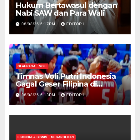
Hukum Bertawasul dengan
Nabi SAW dan Para Wali
08/08/26 6:17PM
EDITOR1
OLAHRAGA
VOLI
Timnas Voli Putri Indonesia
Gagal Geser Filipina di
Klasemen Sementara SEA V
08/08/26 6:13PM
EDITOR1
Cup Putri 2026, Usai Dihajar
Thailand 3-0
EKONOMI & BISNIS
MEGAPOLITAN