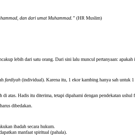
a Muhammad, dan dari umat Muhammad.”
(HR Muslim)
kup lebih dari satu orang. Dari sini lalu muncul pertanyaan: apakah ini
dah
fardiyah
(individual). Karena itu, 1 ekor kambing hanya sah untuk 
i atas. Hadis itu diterima, tetapi dipahami dengan pendekatan ushul f
 harus dibedakan.
 siapa yang melakukan ibadah secara hukum.
 bisa mendapatkan manfaat spiritual (pahala).