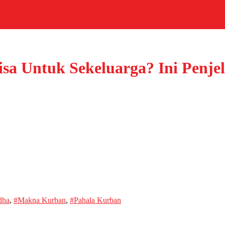
sa Untuk Sekeluarga? Ini Penje
dha
,
#Makna Kurban
,
#Pahala Kurban