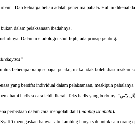
rban”. Dan keluarga beliau adalah penerima pahala. Hal ini dikenal da
, bukan dalam pelaksanaan ibadahnya.
il ushulinya. Dalam metodologi ushul fiqih, ada prinsip penting:
 direkayasa”
h untuk beberapa orang sebagai pelaku, maka tidak boleh diasumsikan k
n puasa yang bersifat individual dalam pelaksanaan, meskipun pahalanya
 yang berbunyi “عَنْ أَهْلِ بَيْتِي” (dari keluargaku) menunjukkan representasi kolektif, sehingga
ena perbedaan dalam cara mengolah dalil (
manhaj istinbath
).
b Syafi’i menegaskan bahwa satu kambing hanya sah untuk satu orang q