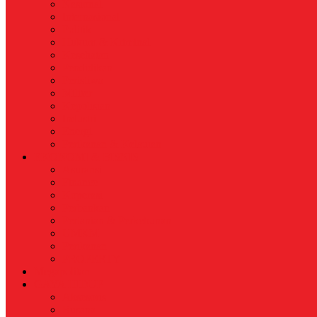
Nasional
Internasional
Politik
Hukum & Kriminal
Kesehatan
Pendidikan
Peristiwa
Militer
Kepolisian
Industri
Energi
Perikanan & Kelautan
EKONOMI & BISNIS
Asuransi
Finance
Koperasi
Perbankan
Pertanian & Perkebunan
UMKM
Perikanan
PROPERTY
Megapolitan
GAYA HIDUP
Aksesoris
Busana