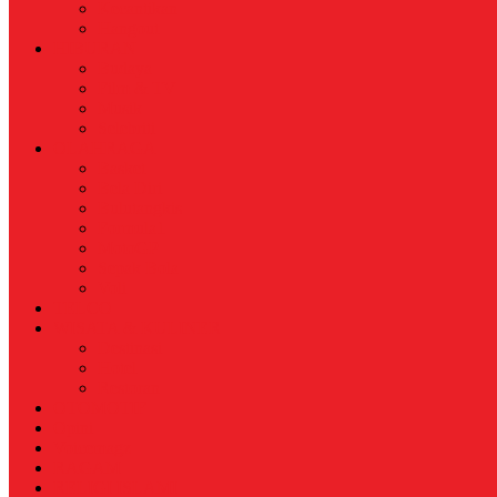
Kecantikan
Hangout
HIBURAN
Budaya
Film & TV
Musik
Selebriti
OLAHRAGA
Basket
Bela Diri
Bulutangkis
Formula1
MotoGP
Sepak Bola
Voli
TELCO
WISATA & KULINER
Destinasi
Hotel
Restoran
OTOMOTIF
Opini
Voicemagz
RAGAM
RELIGI ISLAMI