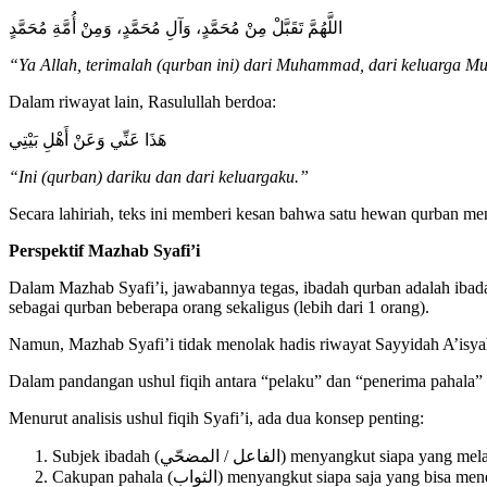
اللَّهُمَّ تَقَبَّلْ مِنْ مُحَمَّدٍ، وَآلِ مُحَمَّدٍ، وَمِنْ أُمَّةِ مُحَمَّدٍ
“Ya Allah, terimalah (qurban ini) dari Muhammad, dari keluarg
Dalam riwayat lain, Rasulullah berdoa:
هَذَا عَنِّي وَعَنْ أَهْلِ بَيْتِي
“Ini (qurban) dariku dan dari keluargaku.”
Secara lahiriah, teks ini memberi kesan bahwa satu hewan qurban menca
Perspektif Mazhab Syafi’i
Dalam Mazhab Syafi’i, jawabannya tegas, ibadah qurban adalah iba
sebagai qurban beberapa orang sekaligus (lebih dari 1 orang).
Namun, Mazhab Syafi’i tidak menolak hadis riwayat Sayyidah A’isyah d
Dalam pandangan ushul fiqih antara “pelaku” dan “penerima pahala”
Menurut analisis ushul fiqih Syafi’i, ada dua konsep penting:
Subjek ibadah (الفاعل / المضحّي) menyangkut
Cakupan pahala (الثواب) menyangkut siapa saja yang