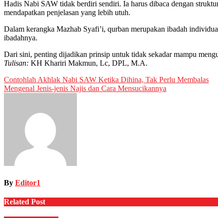
Hadis Nabi SAW tidak berdiri sendiri. Ia harus dibaca dengan struk
mendapatkan penjelasan yang lebih utuh.
Dalam kerangka Mazhab Syafi’i, qurban merupakan ibadah individual, 
ibadahnya.
Dari sini, penting dijadikan prinsip untuk tidak sekadar mampu meng
Tulisan:
KH Khariri Makmun, Lc, DPL, M.A.
Post
Contohlah Akhlak Nabi SAW Ketika Dihina, Tak Perlu Membalas
Mengenal Jenis-jenis Najis dan Cara Mensucikannya
navigation
By
Editor1
Related Post