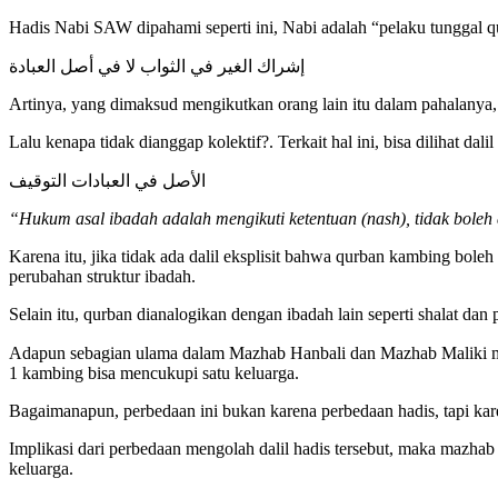
Hadis Nabi SAW dipahami seperti ini, Nabi adalah “pelaku tunggal qu
إشراك الغير في الثواب لا في أصل العبادة
Artinya, yang dimaksud mengikutkan orang lain itu dalam pahalanya
Lalu kenapa tidak dianggap kolektif?. Terkait hal ini, bisa dilihat dal
الأصل في العبادات التوقيف
“Hukum asal ibadah adalah mengikuti ketentuan (nash), tidak boleh
Karena itu, jika tidak ada dalil eksplisit bahwa qurban kambing bole
perubahan struktur ibadah.
Selain itu, qurban dianalogikan dengan ibadah lain seperti shalat da
Adapun sebagian ulama dalam Mazhab Hanbali dan Mazhab Maliki memahami hadis secara lebih literal. Teks hadis
1 kambing bisa mencukupi satu keluarga.
Bagaimanapun, perbedaan ini bukan karena perbedaan hadis, tapi kar
Implikasi dari perbedaan mengolah dalil hadis tersebut, maka mazha
keluarga.