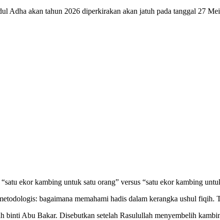
dul Adha akan tahun 2026 diperkirakan akan jatuh pada tanggal 27 M
satu ekor kambing untuk satu orang” versus “satu ekor kambing untuk
n metodologis: bagaimana memahami hadis dalam kerangka ushul fiqih. T
syah binti Abu Bakar. Disebutkan setelah Rasulullah menyembelih kambi