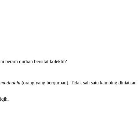
 berarti qurban bersifat kolektif?
1
mudhohhi
(orang yang berqurban). Tidak sah satu kambing diniatkan
iqih.