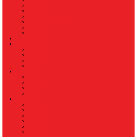
Koperasi
Perbankan
Pertanian & Perkebunan
UMKM
Perikanan
PROPERTY
Megapolitan
GAYA HIDUP
Aksesoris
Busana
Kecantikan
Hangout
HIBURAN
Budaya
Film & TV
Musik
Selebriti
OLAHRAGA
Basket
Bela Diri
Bulutangkis
Formula1
MotoGP
Sepak Bola