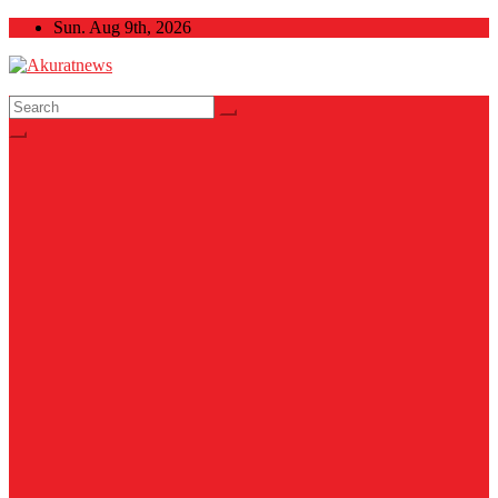
Skip
Sun. Aug 9th, 2026
to
content
Akuratnews
Informatif, Edukatif dan Inspiratif