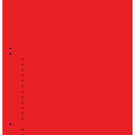
News
Nasional
Internasional
Politik
Hukum & Kriminal
Kesehatan
Pendidikan
Peristiwa
Militer
Kepolisian
Industri
Energi
Perikanan & Kelautan
EKONOMI & BISNIS
Asuransi
Finance