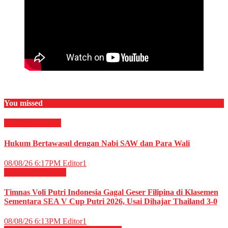
You missed
RELIGI ISLAMI
Hukum Bertawasul dengan Nabi SAW dan Para Wali
08/08/26 6:17PM
Editor1
OLAHRAGA
Voli
Timnas Voli Putri Indonesia Gagal Geser Filipina di Klasemen
Sementara SEA V Cup Putri 2026, Usai Dihajar Thailand 3-0
08/08/26 6:13PM
Editor1