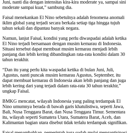
Juni, nanti dia dengan intensitas kira-kira moderate ya, sampai sini
moderate sampai kuat,” sambung dia.
Faisal menekankan El Nino sebetulnya adalah fenomena anomali
iklim global yang terjadi secara berkala setiap tiga hingga tujuh
tahun sekali dan dipantau banyak negara.
Namun, lanjut Faisal, kondisi yang perlu diwaspadai adalah ketika
El Nino terjadi bersamaan dengan musim kemarau di Indonesia.
Situasi tersebut dapat membuat musim kemarau menjadi lebih
panjang dan lebih kering dibandingkan rata-rata kondisi dalam 30
tahun terakhir.
“Dan itu yang perlu kita waspadai ketika di bulan Juni, Juli,
Agustus, nanti puncak musim kemarau Agustus, September, itu
dapat membuat kemarau di Indonesia akan lebih panjang dan juga
lebih kering dari yang terjadi dalam rata-rata 30 tahun terakhir,”
ungkap Faisal.
BMKG mencatat, wilayah Indonesia yang paling terdampak El
Nino umumnya berada di bawah garis khatulistiwa, seperti Jawa,
Bali, Nusa Tenggara Barat, dan Nusa Tenggara Timur. Sementara
itu, wilayah seperti Sumatera Utara, Sumatera Barat, Aceh, dan
Kalimantan bagian utara disebut tidak terlalu terdampak signifikan.
Faisal menambahkan, pemerintah juga sudah mulai mengantisipasi