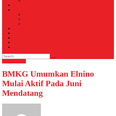
Voli
TELCO
WISATA & KULINER
Destinasi
Hotel
Restoran
OTOMOTIF
Opini
Voicemagz
RAGAM
RELIGI ISLAMI
Uncategorized
BMKG Umumkan Elnino
Mulai Aktif Pada Juni
Mendatang