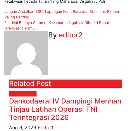
ketakwaan kepada Tuhan Yang Maha Esa. Dirgahayu Polri!
Post
Jangan Andalkan BSU, Lapangan Kerja Baru dan Stabilitas Ekonomi
Paling Penting
navigation
Festival Budaya Suran di Kecamatan Ngablak Dihadiri Bupati
Grengseng Pamuji
By
editor2
Related Post
Militer
News
Dankodaeral IV Dampingi Menhan
Tinjau Latihan Operasi TNI
Terintegrasi 2026
Aug 6, 2026
Editor1