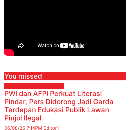
You missed
EKONOMI & BISNIS
Finance
PWI dan AFPI Perkuat Literasi
Pindar, Pers Didorong Jadi Garda
Terdepan Edukasi Publik Lawan
Pinjol Ilegal
06/08/26 7:14PM
Editor1