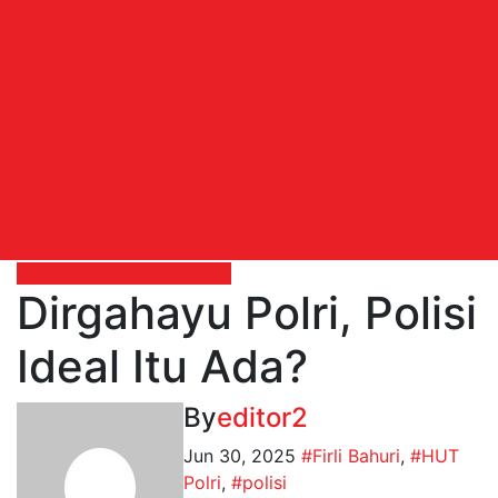
Kepolisian
Nasional
News
Dirgahayu Polri, Polisi
Ideal Itu Ada?
By
editor2
Jun 30, 2025
#Firli Bahuri
,
#HUT
Polri
,
#polisi