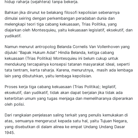
hidup raharja (sejahtera) tanpa bekerja.
Bahkan jika dirunut ke belakang filosofi kepolisian sebenarnya
dimulai seiring dengan perkembangan peradaban dunia dan
melengkapi teori tiga cabang kekuasaan, Trias Politika, yang
diajarkan oleh Montesquieu, yaitu kekuasaan legislatif, eksekutif, dan
yudikatif.
Namun menurut antropolog Belanda Cornelis Van Vollenhoven yang
dijuluki “Bapak Hukum Adat” Hindia Belanda, ketiga cabang
kekuasaan (Trias Politika) Montesquieu ini belum cukup untuk
mendukung tercapainya konsepsi tatanan masyarakat ideal, seperti
tata tentram, kerta raharja. Karena, menurutnya, masih ada lembaga
lain yang dibutuhkan, yaitu lembaga kepolisian.
Proses kerja tiga cabang kekuasaan (Trias Politika); legilatif,
eksekutif, dan yudikatif, tidak akan dapat berjalan jika tidak ada
keterbitan umum yang tugas menjaga dan memeliharanya diperankan
oleh polisi.
Dari rangkaian penjelasan saling terkait yang penulis kemukakan di
atas, semuanya mengerucut kepada satu hal, yaitu Tujuan Negara,
yang disebutkan di dalam alinea ke empat Undang Undang Dasar
1945.