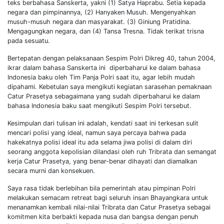
teks berbahasa Sanskerta, yakni (1) Satya Haprabu. Setia kepada
negara dan pimpinannya, (2) Hanyaken Musuh. Mengenyahkan
musuh-musuh negara dan masyarakat. (3) Giniung Pratidina.
Mengagungkan negara, dan (4) Tansa Tresna. Tidak terikat trisna
pada sesuatu.
Bertepatan dengan pelaksanaan Sespim Polri Dikreg 40, tahun 2004,
ikrar dalam bahasa Sanskerta ini diperbaharui ke dalam bahasa
Indonesia baku oleh Tim Panja Polri saat itu, agar lebih mudah
dipahami. Kebetulan saya mengikuti kegiatan sarasehan pemaknaan
Catur Prasetya sebagaimana yang sudah diperbaharui ke dalam
bahasa Indonesia baku saat mengikuti Sespim Polri tersebut.
Kesimpulan dari tulisan ini adalah, kendati saat ini terkesan sulit
mencari polisi yang ideal, namun saya percaya bahwa pada
hakekatnya polisi ideal itu ada selama jiwa polisi di dalam diri
seorang anggota kepolisian dilandasi oleh ruh Tribrata dan semangat
kerja Catur Prasetya, yang benar-benar dihayati dan diamalkan
secara murni dan konsekuen.
Saya rasa tidak berlebihan bila pemerintah atau pimpinan Polri
melakukan semacam retreat bagi seluruh insan Bhayangkara untuk
menanamkan kembali nilai-nilai Tribrata dan Catur Prasetya sebagai
komitmen kita berbakti kepada nusa dan bangsa dengan penuh