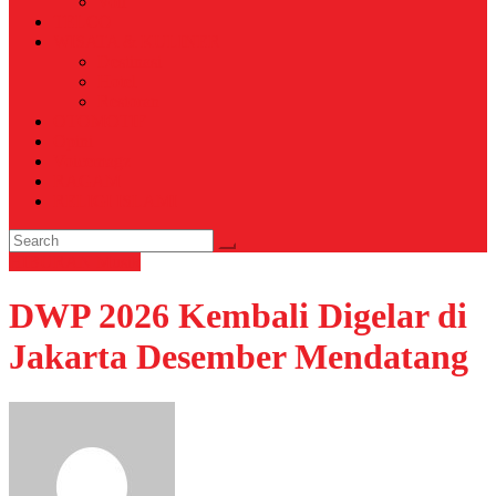
Voli
TELCO
WISATA & KULINER
Destinasi
Hotel
Restoran
OTOMOTIF
Opini
Voicemagz
RAGAM
RELIGI ISLAMI
HIBURAN
Musik
DWP 2026 Kembali Digelar di
Jakarta Desember Mendatang