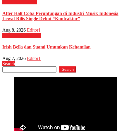
HIBURAN
Musik
After Halt Coba Peruntungan di Industri Musik Indonesia
Lewat Rilis Single Debut “Kontraktor”
Aug 8, 2026
Editor1
HIBURAN
Selebriti
Irish Bella dan Suami Umumkan Kehamilan
Aug 7, 2026
Editor1
Search
Search