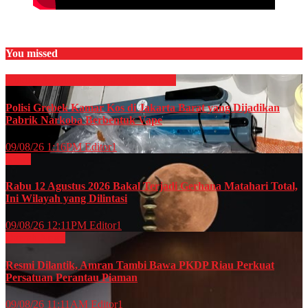
You missed
Hukum & Kriminal
Megapolitan
News
Polisi Grebek Kamar Kos di Jakarta Barat yang Dijadikan
Pabrik Narkoba Berbentuk Vape
09/08/26 1:16PM
Editor1
News
Rabu 12 Agustus 2026 Bakal Terjadi Gerhana Matahari Total,
Ini Wilayah yang Dilintasi
09/08/26 12:11PM
Editor1
Daerah
News
Resmi Dilantik, Amran Tambi Bawa PKDP Riau Perkuat
Persatuan Perantau Piaman
09/08/26 11:11AM
Editor1