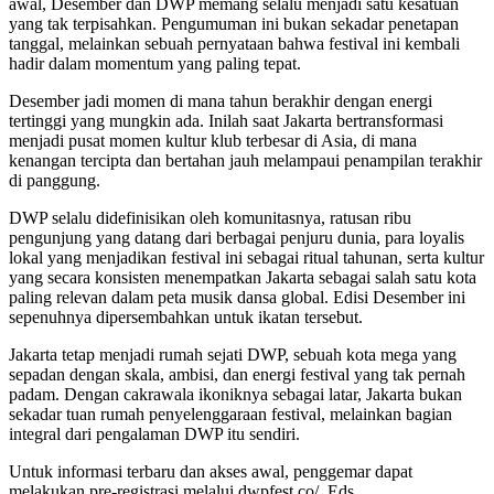
awal, Desember dan DWP memang selalu menjadi satu kesatuan
yang tak terpisahkan. Pengumuman ini bukan sekadar penetapan
tanggal, melainkan sebuah pernyataan bahwa festival ini kembali
hadir dalam momentum yang paling tepat.
Desember jadi momen di mana tahun berakhir dengan energi
tertinggi yang mungkin ada. Inilah saat Jakarta bertransformasi
menjadi pusat momen kultur klub terbesar di Asia, di mana
kenangan tercipta dan bertahan jauh melampaui penampilan terakhir
di panggung.
DWP selalu didefinisikan oleh komunitasnya, ratusan ribu
pengunjung yang datang dari berbagai penjuru dunia, para loyalis
lokal yang menjadikan festival ini sebagai ritual tahunan, serta kultur
yang secara konsisten menempatkan Jakarta sebagai salah satu kota
paling relevan dalam peta musik dansa global. Edisi Desember ini
sepenuhnya dipersembahkan untuk ikatan tersebut.
Jakarta tetap menjadi rumah sejati DWP, sebuah kota mega yang
sepadan dengan skala, ambisi, dan energi festival yang tak pernah
padam. Dengan cakrawala ikoniknya sebagai latar, Jakarta bukan
sekadar tuan rumah penyelenggaraan festival, melainkan bagian
integral dari pengalaman DWP itu sendiri.
Untuk informasi terbaru dan akses awal, penggemar dapat
melakukan pre-registrasi melalui dwpfest.co/. Eds.