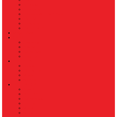
Koperasi
Perbankan
Pertanian & Perkebunan
UMKM
Perikanan
PROPERTY
Megapolitan
GAYA HIDUP
Aksesoris
Busana
Kecantikan
Hangout
HIBURAN
Budaya
Film & TV
Musik
Selebriti
OLAHRAGA
Basket
Bela Diri
Bulutangkis
Formula1
MotoGP
Sepak Bola