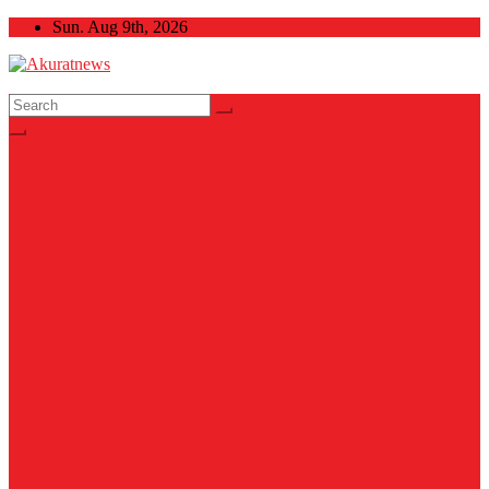
Skip
Sun. Aug 9th, 2026
to
content
Akuratnews
Informatif, Edukatif dan Inspiratif