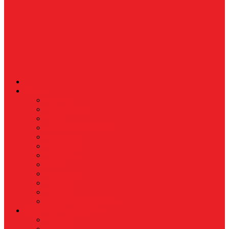
News
Nasional
Internasional
Politik
Hukum & Kriminal
Kesehatan
Pendidikan
Peristiwa
Militer
Kepolisian
Industri
Energi
Perikanan & Kelautan
EKONOMI & BISNIS
Asuransi
Finance