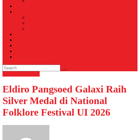
Voli
TELCO
WISATA & KULINER
Destinasi
Hotel
Restoran
OTOMOTIF
Opini
Voicemagz
RAGAM
RELIGI ISLAMI
HIBURAN
Musik
Eldiro Pangsoed Galaxi Raih
Silver Medal di National
Folklore Festival UI 2026