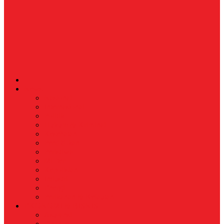
News
Nasional
Internasional
Politik
Hukum & Kriminal
Kesehatan
Pendidikan
Peristiwa
Militer
Kepolisian
Industri
Energi
Perikanan & Kelautan
EKONOMI & BISNIS
Asuransi
Finance