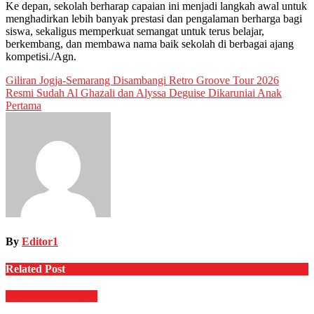
Ke depan, sekolah berharap capaian ini menjadi langkah awal untuk
menghadirkan lebih banyak prestasi dan pengalaman berharga bagi
siswa, sekaligus memperkuat semangat untuk terus belajar,
berkembang, dan membawa nama baik sekolah di berbagai ajang
kompetisi./Agn.
Post
Giliran Jogja-Semarang Disambangi Retro Groove Tour 2026
Resmi Sudah Al Ghazali dan Alyssa Deguise Dikaruniai Anak
navigation
Pertama
By
Editor1
Related Post
HIBURAN
Selebriti