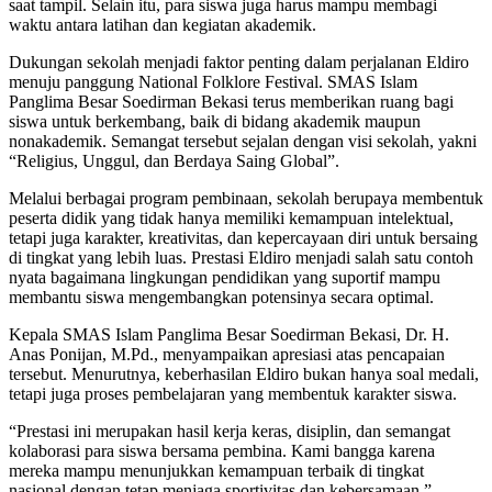
saat tampil. Selain itu, para siswa juga harus mampu membagi
waktu antara latihan dan kegiatan akademik.
Dukungan sekolah menjadi faktor penting dalam perjalanan Eldiro
menuju panggung National Folklore Festival. SMAS Islam
Panglima Besar Soedirman Bekasi terus memberikan ruang bagi
siswa untuk berkembang, baik di bidang akademik maupun
nonakademik. Semangat tersebut sejalan dengan visi sekolah, yakni
“Religius, Unggul, dan Berdaya Saing Global”.
Melalui berbagai program pembinaan, sekolah berupaya membentuk
peserta didik yang tidak hanya memiliki kemampuan intelektual,
tetapi juga karakter, kreativitas, dan kepercayaan diri untuk bersaing
di tingkat yang lebih luas. Prestasi Eldiro menjadi salah satu contoh
nyata bagaimana lingkungan pendidikan yang suportif mampu
membantu siswa mengembangkan potensinya secara optimal.
Kepala SMAS Islam Panglima Besar Soedirman Bekasi, Dr. H.
Anas Ponijan, M.Pd., menyampaikan apresiasi atas pencapaian
tersebut. Menurutnya, keberhasilan Eldiro bukan hanya soal medali,
tetapi juga proses pembelajaran yang membentuk karakter siswa.
“Prestasi ini merupakan hasil kerja keras, disiplin, dan semangat
kolaborasi para siswa bersama pembina. Kami bangga karena
mereka mampu menunjukkan kemampuan terbaik di tingkat
nasional dengan tetap menjaga sportivitas dan kebersamaan,”