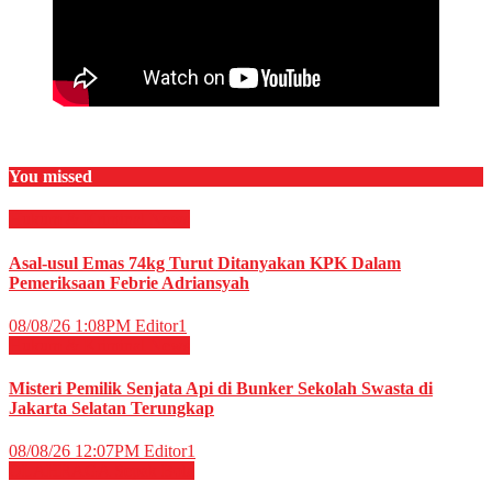
You missed
Hukum & Kriminal
News
Asal-usul Emas 74kg Turut Ditanyakan KPK Dalam
Pemeriksaan Febrie Adriansyah
08/08/26 1:08PM
Editor1
Hukum & Kriminal
News
Misteri Pemilik Senjata Api di Bunker Sekolah Swasta di
Jakarta Selatan Terungkap
08/08/26 12:07PM
Editor1
OLAHRAGA
Sepak Bola