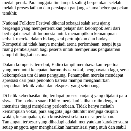
medali perak. Para anggota tim tampak saling berpelukan setelah
melalui proses latihan dan persiapan panjang selama beberapa pekan
terakhir.
National Folklore Festival dikenal sebagai salah satu ajang
bergengsi yang mempertemukan pelajar dan kelompok seni dari
berbagai daerah di Indonesia untuk menampilkan kemampuan
terbaik mereka dalam bidang seni pertunjukan dan budaya.
Kompetisi ini tidak hanya menjadi arena perlombaan, tetapi juga
ruang pembelajaran bagi peserta untuk memperluas pengalaman
tampil di tingkat nasional.
Dalam kompetisi tersebut, Eldiro tampil membawakan repertoar
yang menuntut ketepatan harmonisasi vokal, penghayatan lagu, serta
kekompakan tim di atas panggung. Penampilan mereka mendapat
apresiasi dari para penonton karena mampu menghadirkan
perpaduan teknik vokal dan ekspresi yang seimbang.
Di balik keberhasilan itu, terdapat proses panjang yang dijalani para
siswa. Tim paduan suara Eldiro menjalani latihan rutin dengan
intensitas tinggi menjelang perlombaan. Tidak hanya melatih
kemampuan vokal, para anggota juga dituntut menjaga disiplin
waktu, kekompakan, dan konsistensi selama masa persiapan.
Tantangan terbesar yang dihadapi adalah menyatukan karakter suara
setiap anggota agar menghasilkan harmonisasi yang utuh dan stabil