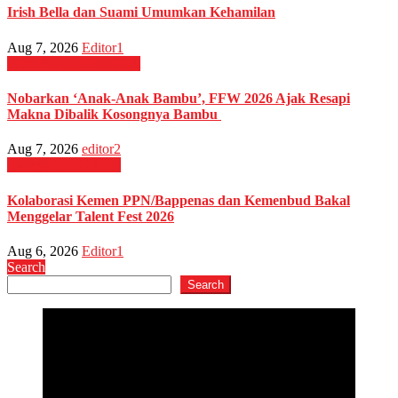
Irish Bella dan Suami Umumkan Kehamilan
Aug 7, 2026
Editor1
Film & TV
HIBURAN
Nobarkan ‘Anak-Anak Bambu’, FFW 2026 Ajak Resapi
Makna Dibalik Kosongnya Bambu
Aug 7, 2026
editor2
Budaya
HIBURAN
Kolaborasi Kemen PPN/Bappenas dan Kemenbud Bakal
Menggelar Talent Fest 2026
Aug 6, 2026
Editor1
Search
Search