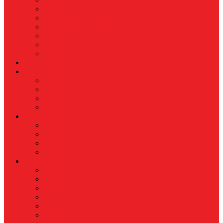
Koperasi
Perbankan
Pertanian & Perkebunan
UMKM
Perikanan
PROPERTY
Megapolitan
GAYA HIDUP
Aksesoris
Busana
Kecantikan
Hangout
HIBURAN
Budaya
Film & TV
Musik
Selebriti
OLAHRAGA
Basket
Bela Diri
Bulutangkis
Formula1
MotoGP
Sepak Bola