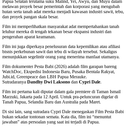
Papua Selatan terutama suku Malind, Yei, Awyu, dan Muyu dalam
melawan proyek besar pemerintah dan korporasi yang mengubah
hutan serta tanah adat mereka menjadi kawasan industri sawit, tebu,
dan proyek pangan skala besar.
Film ini memperlihatkan masyarakat adat mempertahankan tanah
leluhur mereka di tengah tekanan besar ekspansi industri dan
pengerahan aparat keamanan.
Film ini juga diperkaya penelusuran data kepemilikan atau afiliasi
bisnis perkebunan sawit dan tebu di wilayah tersebut. Sekaligus
menunjukkan segelintir orang yang menerima manfaat utamanya.
Film dokumenter Pesta Babi (2026) adalah film garapan bareng
WatchDoc, Ekspedisi Indonesia Baru, Pusaka Bentala Rakyat,
Jubi.id, Greenpeace dan LBH Papua Merauke.
Sutradaranya
Dandhy Dwi Laksono
dan
Cypri Dale
.
Film ini pertama kali diputar dalam gala premiere di Taman Ismail
Marzuki, Jakarta pada 12 April. Untuk pra-peluncuran digelar di
Tanah Papua, Selandia Baru dan Australia pada Maret.
Di sisi lain, sang sutradara Cypri Dale menegaskan Film Pesta Babi
bukan sekadar tontonan semata. Kata dia, film ini “menuntut
jawaban” atas persoalan yang saat ini terjadi di Papua.