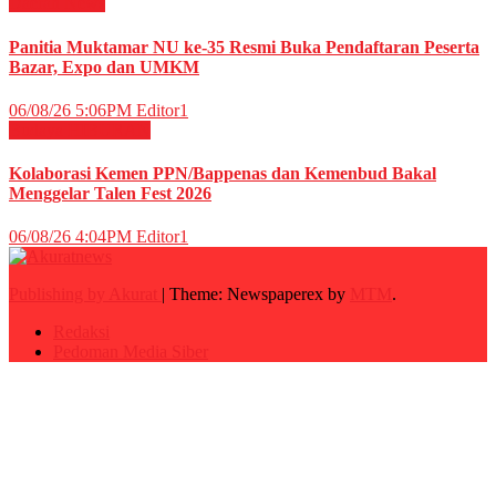
Daerah
News
Panitia Muktamar NU ke-35 Resmi Buka Pendaftaran Peserta
Bazar, Expo dan UMKM
06/08/26 5:06PM
Editor1
Budaya
HIBURAN
Kolaborasi Kemen PPN/Bappenas dan Kemenbud Bakal
Menggelar Talen Fest 2026
06/08/26 4:04PM
Editor1
Publishing by Akurat
|
Theme: Newspaperex by
MTM
.
Redaksi
Pedoman Media Siber