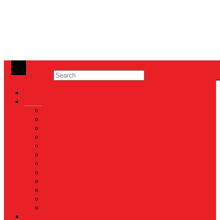
News
Nasional
Internasional
Politik
Hukum & Kriminal
Kesehatan
Pendidikan
Peristiwa
Militer
Kepolisian
Industri
Energi
Perikanan & Kelautan
EKONOMI & BISNIS