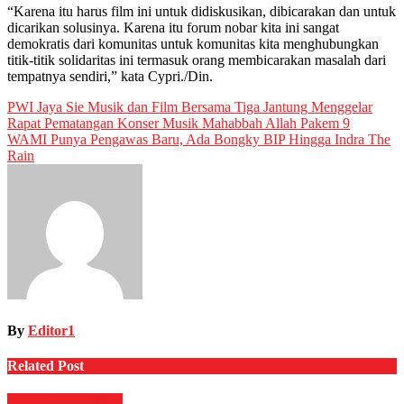
“Karena itu harus film ini untuk didiskusikan, dibicarakan dan untuk
dicarikan solusinya. Karena itu forum nobar kita ini sangat
demokratis dari komunitas untuk komunitas kita menghubungkan
titik-titik solidaritas ini termasuk orang membicarakan masalah dari
tempatnya sendiri,” kata Cypri./Din.
Post
PWI Jaya Sie Musik dan Film Bersama Tiga Jantung Menggelar
Rapat Pematangan Konser Musik Mahabbah Allah Pakem 9
navigation
WAMI Punya Pengawas Baru, Ada Bongky BIP Hingga Indra The
Rain
By
Editor1
Related Post
Budaya
HIBURAN