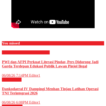
You missed
EKONOMI & BISNIS
Finance
PWI dan AFPI Perkuat Literasi Pindar, Pers Didorong Jadi
Garda Terdepan Edukasi Publik Lawan Pinjol Ilegal
06/08/26 7:14PM
Editor1
Militer
News
Dankodaeral IV Dampingi Menhan Tinjau Latihan Operasi
TNI Terintegrasi 2026
06/08/26 6:08PM
Editor1