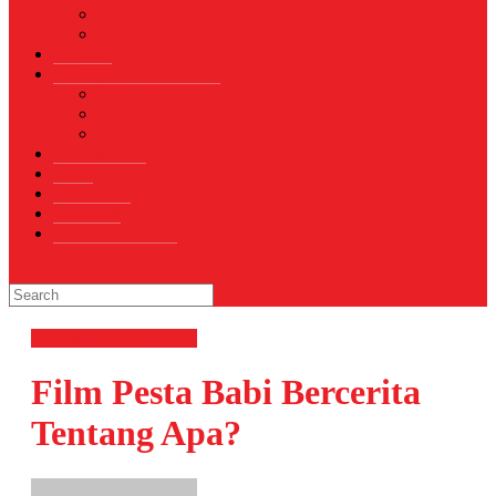
Sepak Bola
Voli
TELCO
WISATA & KULINER
Destinasi
Hotel
Restoran
OTOMOTIF
Opini
Voicemagz
RAGAM
RELIGI ISLAMI
Film & TV
HIBURAN
Film Pesta Babi Bercerita
Tentang Apa?