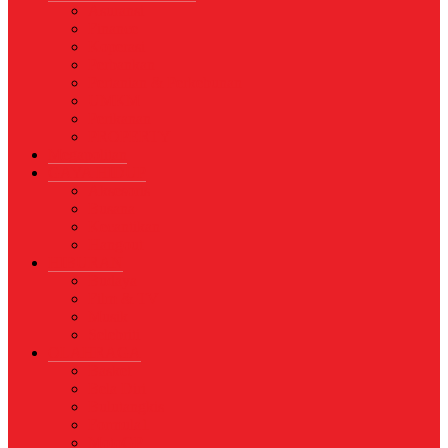
Asuransi
Finance
Koperasi
Perbankan
Pertanian & Perkebunan
UMKM
Perikanan
PROPERTY
Megapolitan
GAYA HIDUP
Aksesoris
Busana
Kecantikan
Hangout
HIBURAN
Budaya
Film & TV
Musik
Selebriti
OLAHRAGA
Basket
Bela Diri
Bulutangkis
Formula1
MotoGP