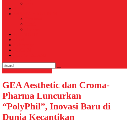
Voli
TELCO
WISATA & KULINER
Destinasi
Hotel
Restoran
OTOMOTIF
Opini
Voicemagz
RAGAM
RELIGI ISLAMI
GAYA HIDUP
Kecantikan
GEA Aesthetic dan Croma-
Pharma Luncurkan
“PolyPhil”, Inovasi Baru di
Dunia Kecantikan