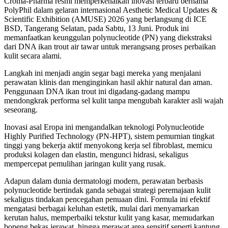
Croma-Pharma resmi memperkenalkan inovasi terbaru bernama
PolyPhil dalam gelaran internasional Aesthetic Medical Updates &
Scientific Exhibition (AMUSE) 2026 yang berlangsung di ICE
BSD, Tangerang Selatan, pada Sabtu, 13 Juni. Produk ini
memanfaatkan keunggulan polynucleotide (PN) yang diekstraksi
dari DNA ikan trout air tawar untuk merangsang proses perbaikan
kulit secara alami.
Langkah ini menjadi angin segar bagi mereka yang menjalani
perawatan klinis dan menginginkan hasil akhir natural dan aman.
Penggunaan DNA ikan trout ini digadang-gadang mampu
mendongkrak performa sel kulit tanpa mengubah karakter asli wajah
seseorang.
Inovasi asal Eropa ini mengandalkan teknologi Polynucleotide
Highly Purified Technology (PN-HPT), sistem pemurnian tingkat
tinggi yang bekerja aktif menyokong kerja sel fibroblast, memicu
produksi kolagen dan elastin, mengunci hidrasi, sekaligus
mempercepat pemulihan jaringan kulit yang rusak.
Adapun dalam dunia dermatologi modern, perawatan berbasis
polynucleotide bertindak ganda sebagai strategi peremajaan kulit
sekaligus tindakan pencegahan penuaan dini. Formula ini efektif
mengatasi berbagai keluhan estetik, mulai dari menyamarkan
kerutan halus, memperbaiki tekstur kulit yang kasar, memudarkan
bopeng bekas jerawat, hingga merawat area sensitif seperti kantung