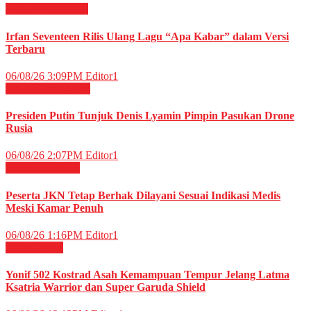
HIBURAN
Musik
Irfan Seventeen Rilis Ulang Lagu “Apa Kabar” dalam Versi
Terbaru
06/08/26 3:09PM
Editor1
Internasional
News
Presiden Putin Tunjuk Denis Lyamin Pimpin Pasukan Drone
Rusia
06/08/26 2:07PM
Editor1
Kesehatan
News
Peserta JKN Tetap Berhak Dilayani Sesuai Indikasi Medis
Meski Kamar Penuh
06/08/26 1:16PM
Editor1
Militer
News
Yonif 502 Kostrad Asah Kemampuan Tempur Jelang Latma
Ksatria Warrior dan Super Garuda Shield