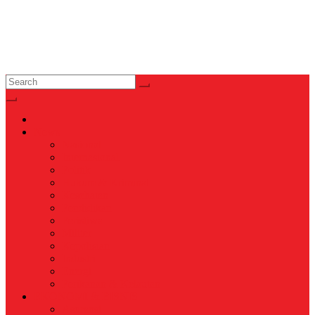
News
Nasional
Internasional
Politik
Hukum & Kriminal
Kesehatan
Pendidikan
Peristiwa
Militer
Kepolisian
Industri
Energi
Perikanan & Kelautan
EKONOMI & BISNIS
Asuransi