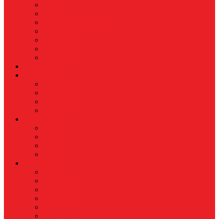
Finance
Koperasi
Perbankan
Pertanian & Perkebunan
UMKM
Perikanan
PROPERTY
Megapolitan
GAYA HIDUP
Aksesoris
Busana
Kecantikan
Hangout
HIBURAN
Budaya
Film & TV
Musik
Selebriti
OLAHRAGA
Basket
Bela Diri
Bulutangkis
Formula1
MotoGP
Sepak Bola