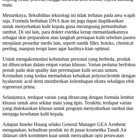
mata.
Menariknya, fleksibilitas teknologi ini tidak terbatas pada area wajah
saja. Formula berbahan DNA ikan ini juga dapat diaplikasikan
untuk menyehatkan kulit kepala guna merangsang pertumbuhan
rambut. Di sisi lain, para dokter estetika kerap memanfaatkannya
sebagai skin preparation atau langkah persiapan kulit sebelum pasien
menjalani prosedur medis lain, seperti suntik filler, botoks, chemical
peeling, maupun terapi laser agar hasilnya kian optimal.
Untuk mengakomodasi kebutuhan personal yang berbeda, produk
ini diluncurkan dalam empat varian khusus. Varian pertama berfokus
penuh pada skin quality dan peremajaan kulit secara umum.
Kemudian yang kedua memadukan kebaikan polynucleotide dengan
hyaluronic acid demi memberikan kelembapan ekstra sekaligus efek
regenerasi prima.
Selanjutnya, terdapat varian yang dirancang dengan formula lembut
khusus untuk area sekitar mata yang tipis. Terakhir, terdapat varian
yang dialokasikan khusus untuk program menyuburkan rambut dan
menjaga kesehatan kulit kepala.
Adapun Inneke Huang selaku General Manager GEA Aesthetic
mengatakan, kehadiran produk ini di pasar kosmetika Tanah Air
didasari oleh komitmen kuat untuk menyajikan opsi perawatan