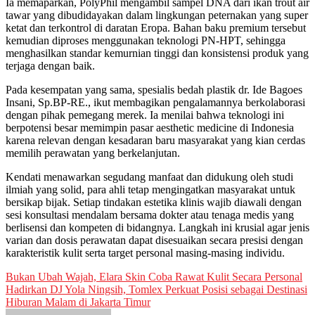
Ia memaparkan, PolyPhil mengambil sampel DNA dari ikan trout air
tawar yang dibudidayakan dalam lingkungan peternakan yang super
ketat dan terkontrol di daratan Eropa. Bahan baku premium tersebut
kemudian diproses menggunakan teknologi PN-HPT, sehingga
menghasilkan standar kemurnian tinggi dan konsistensi produk yang
terjaga dengan baik.
Pada kesempatan yang sama, spesialis bedah plastik dr. Ide Bagoes
Insani, Sp.BP-RE., ikut membagikan pengalamannya berkolaborasi
dengan pihak pemegang merek. Ia menilai bahwa teknologi ini
berpotensi besar memimpin pasar aesthetic medicine di Indonesia
karena relevan dengan kesadaran baru masyarakat yang kian cerdas
memilih perawatan yang berkelanjutan.
Kendati menawarkan segudang manfaat dan didukung oleh studi
ilmiah yang solid, para ahli tetap mengingatkan masyarakat untuk
bersikap bijak. Setiap tindakan estetika klinis wajib diawali dengan
sesi konsultasi mendalam bersama dokter atau tenaga medis yang
berlisensi dan kompeten di bidangnya. Langkah ini krusial agar jenis
varian dan dosis perawatan dapat disesuaikan secara presisi dengan
karakteristik kulit serta target personal masing-masing individu.
Post
Bukan Ubah Wajah, Elara Skin Coba Rawat Kulit Secara Personal
Hadirkan DJ Yola Ningsih, Tomlex Perkuat Posisi sebagai Destinasi
navigation
Hiburan Malam di Jakarta Timur