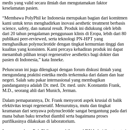
medis yang valid secara ilmiah dan mengutamakan faktor
keselamatan pasien.
“Membawa PolyPhil ke Indonesia merupakan bagian dari komitmen
kami untuk terus menghadirkan inovasi aesthetic treatment berbasis
science, safety, dan natural result. Produk ini didukung oleh lebih
dari 20 tahun pengalaman penggunaan klinis di Eropa, lebih dari 80
publikasi peer-reviewed, serta teknologi PN-HPT yang
menghasilkan polynucleotide dengan tingkat kemurnian tinggi dan
kualitas yang konsisten. Kami percaya kehadiran produk ini dapat
menambah pilihan terapi regenerative aesthetics bagi dokter dan
pasien di Indonesia,” kata Inneke.
Peluncuran ini juga dilengkapi dengan forum diskusi ilmiah yang
mengundang praktisi estetika medis terkemuka dari dalam dan luar
negeri. Salah satu pakar internasional yang membagikan
pandangannya adalah Dr. med. Dr. med. univ. Konstantin Frank,
M.D., seorang ahli dari Munich, Jerman.
Dalam pemaparannya, Dr. Frank menyoroti aspek krusial di balik
efektivitas terapi regeneratif. Menurutnya, mutu dan tingkat
keamanan dari senyawa polynucleotide sangat bergantung pada dari
mana bahan baku tersebut diambil serta bagaimana proses
purifikasinya dilakukan di laboratorium.