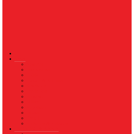
News
Nasional
Internasional
Politik
Hukum & Kriminal
Kesehatan
Pendidikan
Peristiwa
Militer
Kepolisian
Industri
Energi
Perikanan & Kelautan
EKONOMI & BISNIS