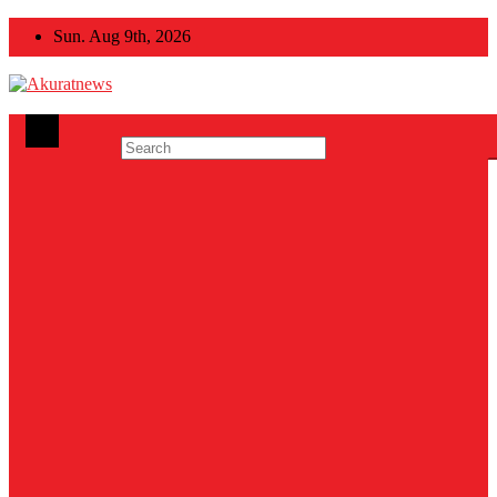
Skip
Sun. Aug 9th, 2026
to
content
Akuratnews
Informatif, Edukatif dan Inspiratif