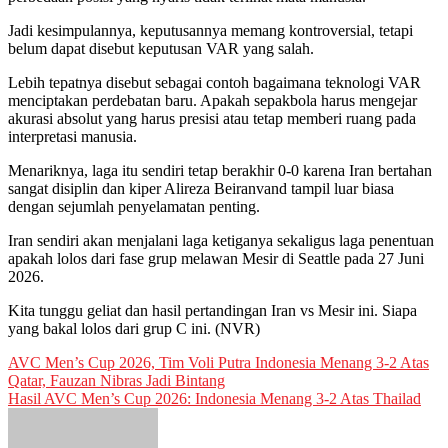
Jadi kesimpulannya, keputusannya memang kontroversial, tetapi
belum dapat disebut keputusan VAR yang salah.
Lebih tepatnya disebut sebagai contoh bagaimana teknologi VAR
menciptakan perdebatan baru. Apakah sepakbola harus mengejar
akurasi absolut yang harus presisi atau tetap memberi ruang pada
interpretasi manusia.
Menariknya, laga itu sendiri tetap berakhir 0-0 karena Iran bertahan
sangat disiplin dan kiper Alireza Beiranvand tampil luar biasa
dengan sejumlah penyelamatan penting.
Iran sendiri akan menjalani laga ketiganya sekaligus laga penentuan
apakah lolos dari fase grup melawan Mesir di Seattle pada 27 Juni
2026.
Kita tunggu geliat dan hasil pertandingan Iran vs Mesir ini. Siapa
yang bakal lolos dari grup C ini. (NVR)
Post
AVC Men’s Cup 2026, Tim Voli Putra Indonesia Menang 3-2 Atas
Qatar, Fauzan Nibras Jadi Bintang
navigation
Hasil AVC Men’s Cup 2026: Indonesia Menang 3-2 Atas Thailad