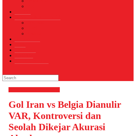
Sepak Bola
Voli
TELCO
WISATA & KULINER
Destinasi
Hotel
Restoran
OTOMOTIF
Opini
Voicemagz
RAGAM
RELIGI ISLAMI
OLAHRAGA
Sepak Bola
Gol Iran vs Belgia Dianulir
VAR, Kontroversi dan
Seolah Dikejar Akurasi