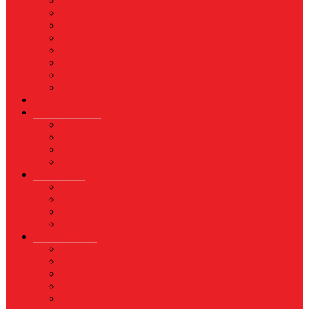
Asuransi
Finance
Koperasi
Perbankan
Pertanian & Perkebunan
UMKM
Perikanan
PROPERTY
Megapolitan
GAYA HIDUP
Aksesoris
Busana
Kecantikan
Hangout
HIBURAN
Budaya
Film & TV
Musik
Selebriti
OLAHRAGA
Basket
Bela Diri
Bulutangkis
Formula1
MotoGP