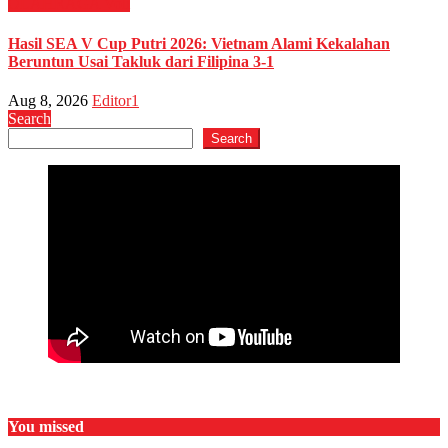
OLAHRAGA
Voli
Hasil SEA V Cup Putri 2026: Vietnam Alami Kekalahan
Beruntun Usai Takluk dari Filipina 3-1
Aug 8, 2026
Editor1
Search
Search
You missed