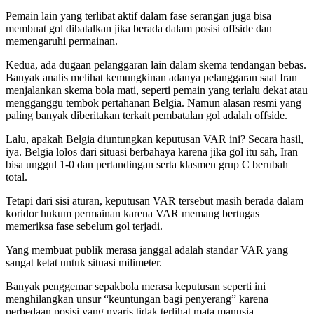
Pemain lain yang terlibat aktif dalam fase serangan juga bisa
membuat gol dibatalkan jika berada dalam posisi offside dan
memengaruhi permainan.
Kedua, ada dugaan pelanggaran lain dalam skema tendangan bebas.
Banyak analis melihat kemungkinan adanya pelanggaran saat Iran
menjalankan skema bola mati, seperti pemain yang terlalu dekat atau
mengganggu tembok pertahanan Belgia. Namun alasan resmi yang
paling banyak diberitakan terkait pembatalan gol adalah offside.
Lalu, apakah Belgia diuntungkan keputusan VAR ini? Secara hasil,
iya. Belgia lolos dari situasi berbahaya karena jika gol itu sah, Iran
bisa unggul 1-0 dan pertandingan serta klasmen grup C berubah
total.
Tetapi dari sisi aturan, keputusan VAR tersebut masih berada dalam
koridor hukum permainan karena VAR memang bertugas
memeriksa fase sebelum gol terjadi.
Yang membuat publik merasa janggal adalah standar VAR yang
sangat ketat untuk situasi milimeter.
Banyak penggemar sepakbola merasa keputusan seperti ini
menghilangkan unsur “keuntungan bagi penyerang” karena
perbedaan posisi yang nyaris tidak terlihat mata manusia.