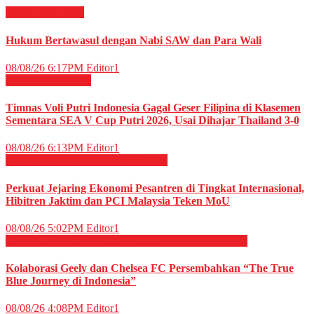
RELIGI ISLAMI
Hukum Bertawasul dengan Nabi SAW dan Para Wali
08/08/26 6:17PM
Editor1
OLAHRAGA
Voli
Timnas Voli Putri Indonesia Gagal Geser Filipina di Klasemen
Sementara SEA V Cup Putri 2026, Usai Dihajar Thailand 3-0
08/08/26 6:13PM
Editor1
EKONOMI & BISNIS
Megapolitan
Perkuat Jejaring Ekonomi Pesantren di Tingkat Internasional,
Hibitren Jaktim dan PCI Malaysia Teken MoU
08/08/26 5:02PM
Editor1
OLAHRAGA
OTOMOTIF
OTOMOTIF
Sepak Bola
Kolaborasi Geely dan Chelsea FC Persembahkan “The True
Blue Journey di Indonesia”
08/08/26 4:08PM
Editor1