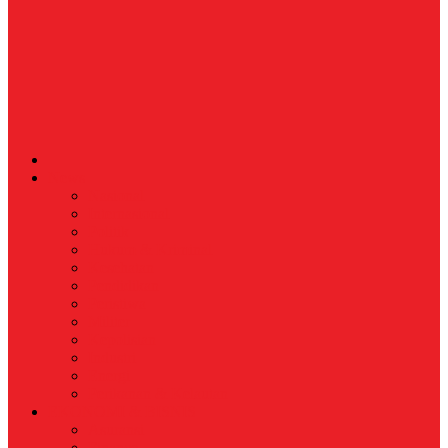
News
Nasional
Internasional
Politik
Hukum & Kriminal
Kesehatan
Pendidikan
Peristiwa
Militer
Kepolisian
Industri
Energi
Perikanan & Kelautan
EKONOMI & BISNIS
Asuransi
Finance