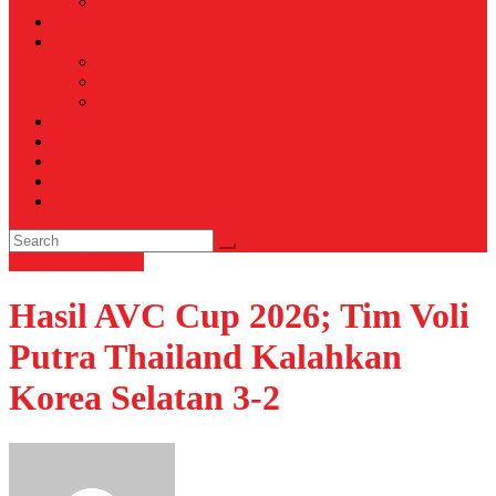
Voli
TELCO
WISATA & KULINER
Destinasi
Hotel
Restoran
OTOMOTIF
Opini
Voicemagz
RAGAM
RELIGI ISLAMI
OLAHRAGA
Voli
Hasil AVC Cup 2026; Tim Voli
Putra Thailand Kalahkan
Korea Selatan 3-2