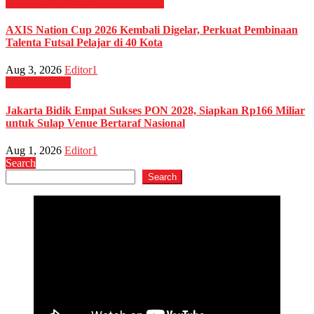
OLAHRAGA
Sepak Bola
TELCO
AXIS Nation Cup 2026 Kembali Digelar, Perkuat Pembinaan
Talenta Futsal Pelajar di 40 Kota
Aug 3, 2026
Editor1
OLAHRAGA
Jakarta Bidik Empat Sukses PON 2028, Siapkan Rp166 Miliar
untuk Sulap Venue Bertaraf Nasional
Aug 1, 2026
Editor1
Search
Search