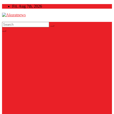
Skip
Fri. Aug 7th, 2026
to
content
Akuratnews
Informatif, Edukatif dan Inspiratif