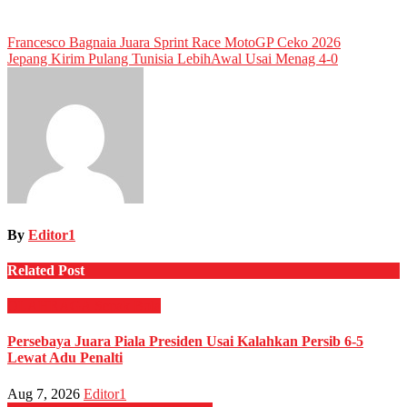
Post
Francesco Bagnaia Juara Sprint Race MotoGP Ceko 2026
Jepang Kirim Pulang Tunisia LebihAwal Usai Menag 4-0
navigation
By
Editor1
Related Post
OLAHRAGA
Sepak Bola
Persebaya Juara Piala Presiden Usai Kalahkan Persib 6-5
Lewat Adu Penalti
Aug 7, 2026
Editor1