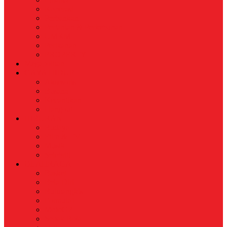
Koperasi
Perbankan
Pertanian & Perkebunan
UMKM
Perikanan
PROPERTY
Megapolitan
GAYA HIDUP
Aksesoris
Busana
Kecantikan
Hangout
HIBURAN
Budaya
Film & TV
Musik
Selebriti
OLAHRAGA
Basket
Bela Diri
Bulutangkis
Formula1
MotoGP
Sepak Bola