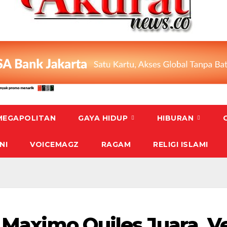
MEGAPOLITAN
GAYA HIDUP
HIBURAN
NI
VOICEMAGZ
RAGAM
RELIGI ISLAMI
: Maximo Quiles Juara, V