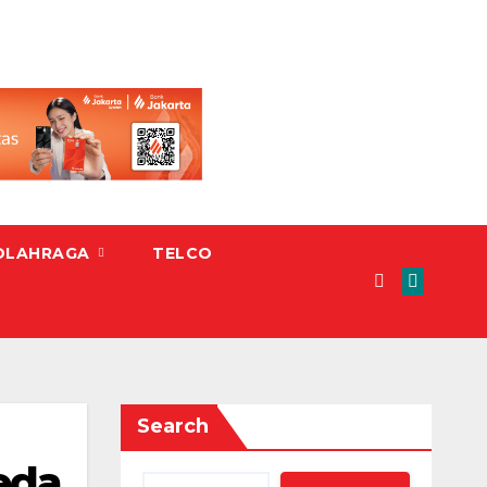
OLAHRAGA
TELCO
Search
eda