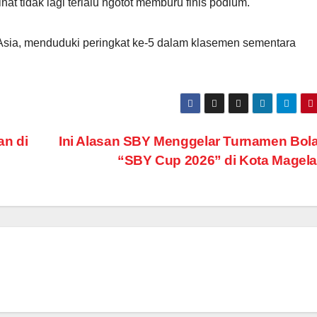
ihat tidak lagi terlalu ngotot memburu finis podium.
sia, menduduki peringkat ke-5 dalam klasemen sementara
n di
Ini Alasan SBY Menggelar Turnamen Bola
“SBY Cup 2026” di Kota Magel