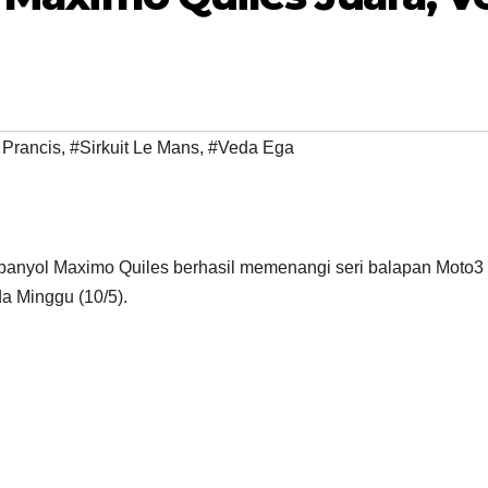
 Prancis
,
#Sirkuit Le Mans
,
#Veda Ega
yol Maximo Quiles berhasil memenangi seri balapan Moto3
da Minggu (10/5).