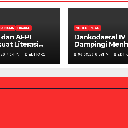
 & BISNIS
FINANCE
MILITER
NEWS
 dan AFPI
Dankodaeral IV
uat Literasi
Dampingi Men
ar, Pers
Tinjau Latihan
/26 7:14PM
EDITOR1
06/08/26 6:08PM
EDIT
rong Jadi
Operasi TNI
da Terdepan
Terintegrasi 20
asi Publik
n Pinjol Ilegal