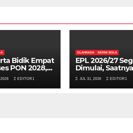
GA
OLAHRAGA
SEPAK BOLA
rta Bidik Empat
EPL 2026/27 Seg
es PON 2028,
Dimulai, Saatny
kan Rp166 Miliar
Berburu Poin di
 2026
EDITOR1
JUL 31, 2026
EDITOR1
k Sulap Venue
Mansion Sports!
araf Nasional