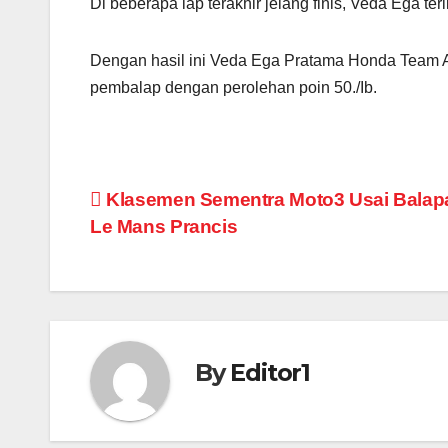
Di beberapa lap terakhir jelang finis, Veda Ega terl
Dengan hasil ini Veda Ega Pratama Honda Team A
pembalap dengan perolehan poin 50./Ib.
Post
Klasemen Sementra Moto3 Usai Balapa
Le Mans Prancis
navigation
By
Editor1