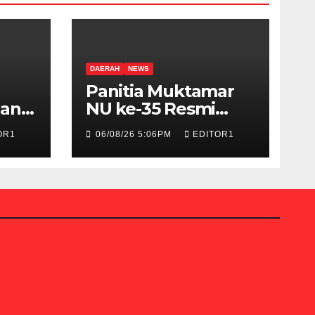
DAERAH
NEWS
Panitia Muktamar
han
NU ke-35 Resmi
Buka Pendaftaran
OR1
06/08/26 5:06PM
EDITOR1
Peserta Bazar, Expo
26
dan UMKM