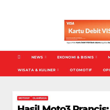
NEWS
EKONOMI & BISNIS
WISATA & KULINER
OTOMOTIF
OPI
MOTOGP
OLAHRAGA
Hasil Moto3 Prancis