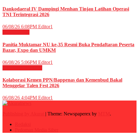
Dankodaeral IV Dampingi Menhan Tinjau Latihan Operasi
TNI Terintegrasi 2026
06/08/26 6:08PM
Editor1
Daerah
News
Panitia Muktamar NU ke-35 Resmi Buka Pendaftaran Peserta
Bazar, Expo dan UMKM
06/08/26 5:06PM
Editor1
Budaya
HIBURAN
Kolaborasi Kemen PPN/Bappenas dan Kemenbud Bakal
Menggelar Talen Fest 2026
06/08/26 4:04PM
Editor1
Publishing by Akurat
|
Theme: Newspaperex by
MTM
.
Redaksi
Pedoman Media Siber