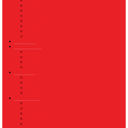
Asuransi
Finance
Koperasi
Perbankan
Pertanian & Perkebunan
UMKM
Perikanan
PROPERTY
Megapolitan
GAYA HIDUP
Aksesoris
Busana
Kecantikan
Hangout
HIBURAN
Budaya
Film & TV
Musik
Selebriti
OLAHRAGA
Basket
Bela Diri
Bulutangkis
Formula1
MotoGP