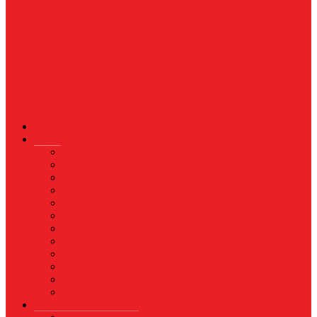
News
Nasional
Internasional
Politik
Hukum & Kriminal
Kesehatan
Pendidikan
Peristiwa
Militer
Kepolisian
Industri
Energi
Perikanan & Kelautan
EKONOMI & BISNIS