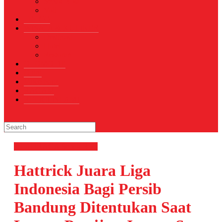
Sepak Bola
Voli
TELCO
WISATA & KULINER
Destinasi
Hotel
Restoran
OTOMOTIF
Opini
Voicemagz
RAGAM
RELIGI ISLAMI
OLAHRAGA
Sepak Bola
Hattrick Juara Liga
Indonesia Bagi Persib
Bandung Ditentukan Saat