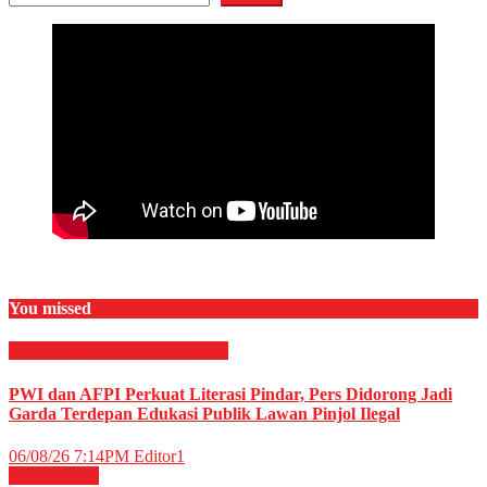
You missed
EKONOMI & BISNIS
Finance
PWI dan AFPI Perkuat Literasi Pindar, Pers Didorong Jadi
Garda Terdepan Edukasi Publik Lawan Pinjol Ilegal
06/08/26 7:14PM
Editor1
Militer
News