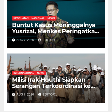
KESEHATAN
NASIONAL
NEWS
Buntut Kasus Meninggalnya
Yusrizal, Menkes Peringatkan
Nakes Harus Punya Empati
AUG 7, 2026
EDITOR1
INTERNASIONAL
NEWS
Milisi Irak-Houthi Siapkan
Serangan Terkoordinasi ke
Arab Saudi
AUG 7, 2026
EDITOR1