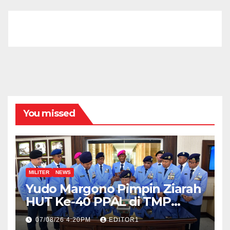
You missed
MILITER
NEWS
Yudo Margono Pimpin Ziarah
HUT Ke-40 PPAL di TMP
Kalibata
07/08/26 4:20PM
EDITOR1