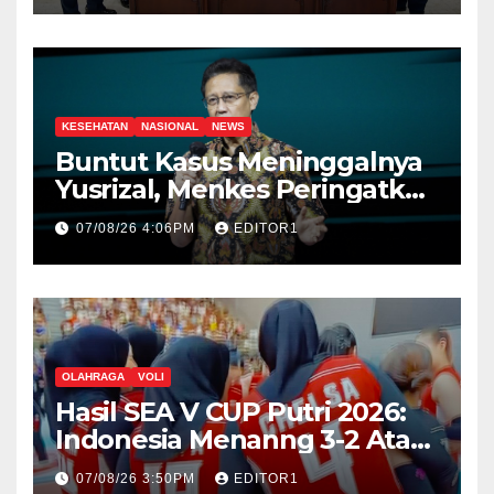
KESEHATAN
NASIONAL
NEWS
Buntut Kasus Meninggalnya
Yusrizal, Menkes Peringatkan
Nakes Harus Punya Empati
07/08/26 4:06PM
EDITOR1
OLAHRAGA
VOLI
Hasil SEA V CUP Putri 2026:
Indonesia Menanng 3-2 Atas
Vietnam
07/08/26 3:50PM
EDITOR1