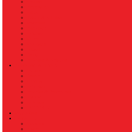
Nasional
Internasional
Politik
Hukum & Kriminal
Kesehatan
Pendidikan
Peristiwa
Militer
Kepolisian
Industri
Energi
Perikanan & Kelautan
EKONOMI & BISNIS
Asuransi
Finance
Koperasi
Perbankan
Pertanian & Perkebunan
UMKM
Perikanan
PROPERTY
Megapolitan
GAYA HIDUP
Aksesoris
Busana