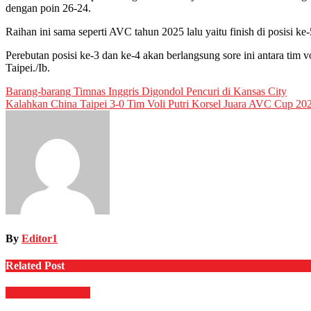
dengan poin 26-24.
Raihan ini sama seperti AVC tahun 2025 lalu yaitu finish di posisi
Perebutan posisi ke-3 dan ke-4 akan berlangsung sore ini antara tim
Taipei./Ib.
Post
Barang-barang Timnas Inggris Digondol Pencuri di Kansas City
Kalahkan China Taipei 3-0 Tim Voli Putri Korsel Juara AVC Cup 20
navigation
By
Editor1
Related Post
OLAHRAGA
Voli