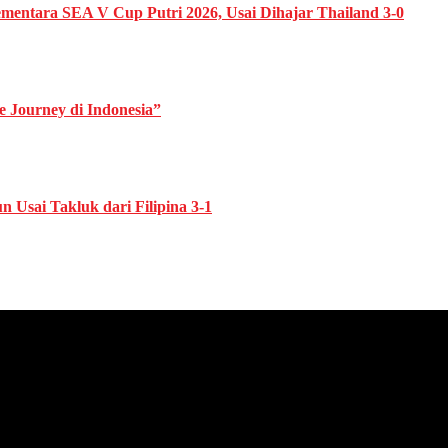
Sementara SEA V Cup Putri 2026, Usai Dihajar Thailand 3-0
 Journey di Indonesia”
 Usai Takluk dari Filipina 3-1