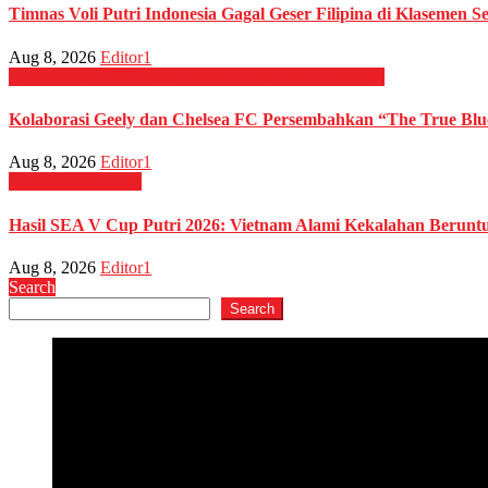
Timnas Voli Putri Indonesia Gagal Geser Filipina di Klasemen 
Aug 8, 2026
Editor1
OLAHRAGA
OTOMOTIF
OTOMOTIF
Sepak Bola
Kolaborasi Geely dan Chelsea FC Persembahkan “The True Blue
Aug 8, 2026
Editor1
OLAHRAGA
Voli
Hasil SEA V Cup Putri 2026: Vietnam Alami Kekalahan Beruntun
Aug 8, 2026
Editor1
Search
Search