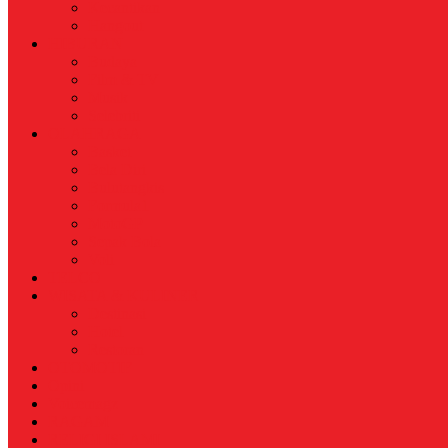
Kecantikan
Hangout
HIBURAN
Budaya
Film & TV
Musik
Selebriti
OLAHRAGA
Basket
Bela Diri
Bulutangkis
Formula1
MotoGP
Sepak Bola
Voli
TELCO
WISATA & KULINER
Destinasi
Hotel
Restoran
OTOMOTIF
Opini
Voicemagz
RAGAM
RELIGI ISLAMI