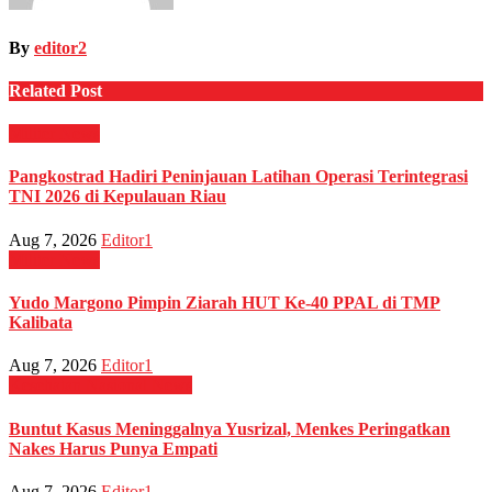
By
editor2
Related Post
Militer
News
Pangkostrad Hadiri Peninjauan Latihan Operasi Terintegrasi
TNI 2026 di Kepulauan Riau
Aug 7, 2026
Editor1
Militer
News
Yudo Margono Pimpin Ziarah HUT Ke-40 PPAL di TMP
Kalibata
Aug 7, 2026
Editor1
Kesehatan
Nasional
News
Buntut Kasus Meninggalnya Yusrizal, Menkes Peringatkan
Nakes Harus Punya Empati
Aug 7, 2026
Editor1