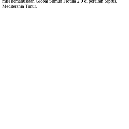
misi kemanusiaan Global Sumud Flotilla 2.0 di perairan Siprus,
Mediterania Timur.