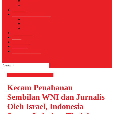
Sepak Bola
Voli
TELCO
WISATA & KULINER
Destinasi
Hotel
Restoran
OTOMOTIF
Opini
Voicemagz
RAGAM
RELIGI ISLAMI
Internasional
Nasional
News
Kecam Penahanan
Sembilan WNI dan Jurnalis
Oleh Israel, Indonesia