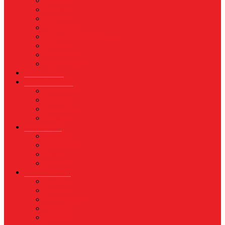
Asuransi
Finance
Koperasi
Perbankan
Pertanian & Perkebunan
UMKM
Perikanan
PROPERTY
Megapolitan
GAYA HIDUP
Aksesoris
Busana
Kecantikan
Hangout
HIBURAN
Budaya
Film & TV
Musik
Selebriti
OLAHRAGA
Basket
Bela Diri
Bulutangkis
Formula1
MotoGP