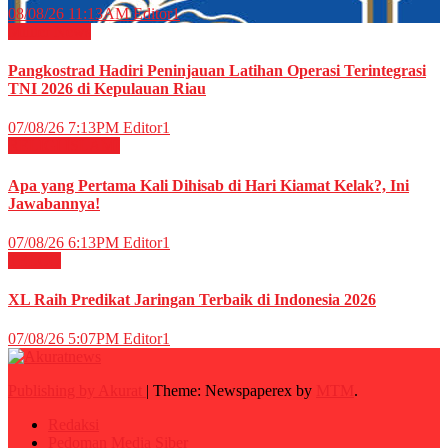
08/08/26 11:13AM
Editor1
Militer
News
Pangkostrad Hadiri Peninjauan Latihan Operasi Terintegrasi
TNI 2026 di Kepulauan Riau
07/08/26 7:13PM
Editor1
RELIGI ISLAMI
Apa yang Pertama Kali Dihisab di Hari Kiamat Kelak?, Ini
Jawabannya!
07/08/26 6:13PM
Editor1
TELCO
XL Raih Predikat Jaringan Terbaik di Indonesia 2026
07/08/26 5:07PM
Editor1
Publishing by Akurat
|
Theme: Newspaperex by
MTM
.
Redaksi
Pedoman Media Siber