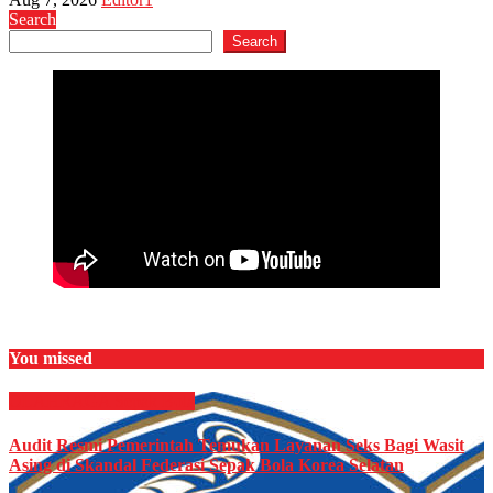
Search
Search
You missed
OLAHRAGA
Sepak Bola
Audit Resmi Pemerintah Temukan Layanan Seks Bagi Wasit
Asing di Skandal Federasi Sepak Bola Korea Selatan