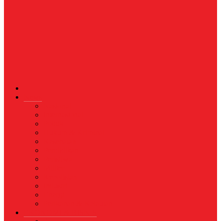
News
Nasional
Internasional
Politik
Hukum & Kriminal
Kesehatan
Pendidikan
Peristiwa
Militer
Kepolisian
Industri
Energi
Perikanan & Kelautan
EKONOMI & BISNIS