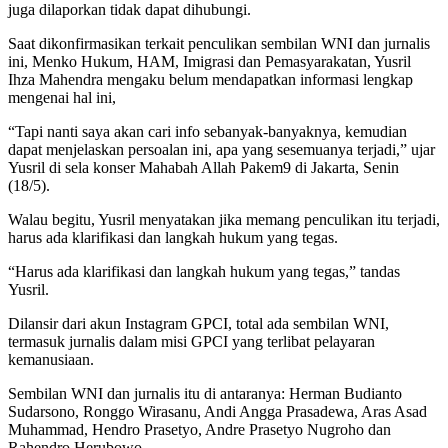
juga dilaporkan tidak dapat dihubungi.
Saat dikonfirmasikan terkait penculikan sembilan WNI dan jurnalis
ini, Menko Hukum, HAM, Imigrasi dan Pemasyarakatan, Yusril
Ihza Mahendra mengaku
belum mendapatkan informasi lengkap
mengenai hal ini,
“Tapi nanti saya akan cari info sebanyak-banyaknya,
kemudian
dapat menjelaskan persoalan ini, apa yang sesemuanya terjadi,” ujar
Yusril di sela konser Mahabah Allah Pakem9 di Jakarta, Senin
(18/5).
Walau begitu, Yusril menyatakan jika memang penculikan itu terjadi,
harus ada klarifikasi dan langkah hukum yang tegas.
“Harus ada klarifikasi dan langkah hukum yang tegas,” tandas
Yusril.
Dilansir dari akun Instagram GPCI, total ada sembilan WNI,
termasuk jurnalis dalam misi GPCI yang terlibat pelayaran
kemanusiaan.
Sembilan WNI dan jurnalis itu di antaranya: Herman Budianto
Sudarsono, Ronggo Wirasanu, Andi Angga Prasadewa, Aras Asad
Muhammad, Hendro Prasetyo, Andre Prasetyo Nugroho dan
Rahendro Herubowo.