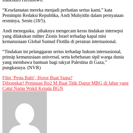
“Keselamatan mereka menjadi perhatian serius kami,” kata
Pemimpin Redaksi Republika, Andi Muhyidin dalam pernyataan
resminya, Senin (18/5).
Andi menegaska, pihaknya mengecam keras tindakan intersepsi
yang dilakukan militer Zionis Israel terhadap kapal misi
kemanusiaan Global Sumud Flotilla di perairan internasional.
“Tindakan ini pelanggaran serius terhadap hukum internasional,
prinsip kemanusiaan universal, serta kebebasan sipil warga dunia
yang membawa bantuan bagi rakyat Palestina di Gaza,”
pungkasnya. (NVR)
Post
Film ‘Pesta Babi’, Horor Buat Siapa?
Dibongkar! Penipuan Rp2 M Buat Titik Dapur MBG di Jabar yang
navigation
Catut Nama Wakil Kepala BGN