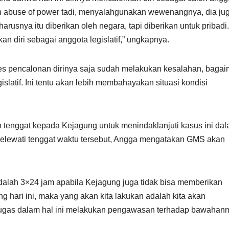
kan abuse of power tadi, menyalahgunakan wewenangnya, dia ju
usnya itu diberikan oleh negara, tapi diberikan untuk pribadi. 
n diri sebagai anggota legislatif,” ungkapnya.
oses pencalonan dirinya saja sudah melakukan kesalahan, baga
slatif. Ini tentu akan lebih membahayakan situasi kondisi
tenggat kepada Kejagung untuk menindaklanjuti kasus ini da
elewati tenggat waktu tersebut, Angga mengatakan GMS akan
adalah 3×24 jam apabila Kejagung juga tidak bisa memberikan
ng hari ini, maka yang akan kita lakukan adalah kita akan
gas dalam hal ini melakukan pengawasan terhadap bawahann