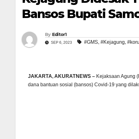
Bansos Bupati Samo
By
Editor1
#GMS
,
#Kejagung
,
#kor
SEP 6, 2023
JAKARTA, AKURATNEWS –
Kejaksaan Agung (K
dana bantuan sosial (bansos) Covid-19 yang dila