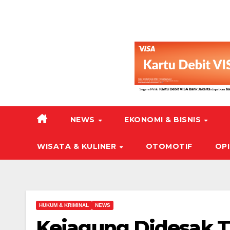
NEWS
EKONOMI & BISNIS
WISATA & KULINER
OTOMOTIF
OPI
HUKUM & KRIMINAL
NEWS
Kejagung Didesak Ti