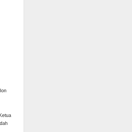
lon
Ketua
udah