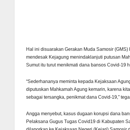
Hal ini disuarakan Gerakan Muda Samosir (GMS) l
mendesak Kejagung menindaklanjuti putusan M
Sumut itu turut menikmati dana bansos Covid-19 h
“Sederhananya meminta kepada Kejaksaan Agung u
diputuskan Mahkamah Agung kemarin, karena kita
sebagai tersangka, penikmat dana Covid-19,” tegas
Angga menyebut, kasus dugaan korupsi dana bans
Pelaksana Gugus Tugas Covid19 di Kabupaten Sam
dilaporkan ke Kejaksaan Negeri (Kejari) Samosir 