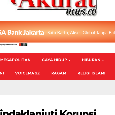
MEGAPOLITAN
GAYA HIDUP
HIBURAN
NI
VOICEMAGZ
RAGAM
RELIGI ISLAMI
ndaklanjuti Korupsi