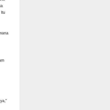
ga
Itu
imana
lam
ya,”