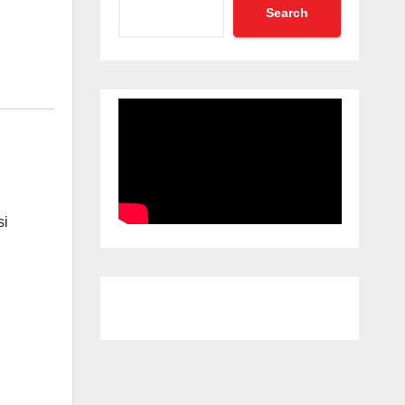
Search
si