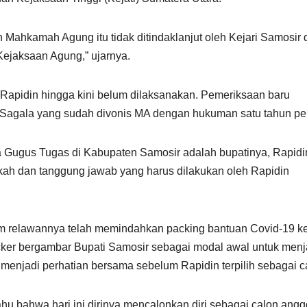
n Mahkamah Agung itu tidak ditindaklanjut oleh Kejari Samosir
 Kejaksaan Agung,” ujarnya.
apidin hingga kini belum dilaksanakan. Pemeriksaan baru
 Sagala yang sudah divonis MA dengan hukuman satu tahun pe
a Gugus Tugas di Kabupaten Samosir adalah bupatinya, Rapidi
kah dan tanggung jawab yang harus dilakukan oleh Rapidin
tim relawannya telah memindahkan packing bantuan Covid-19 k
ker bergambar Bupati Samosir sebagai modal awal untuk menj
lu menjadi perhatian bersama sebelum Rapidin terpilih sebagai c
tahu bahwa hari ini dirinya mencalonkan diri sebagai calon angg