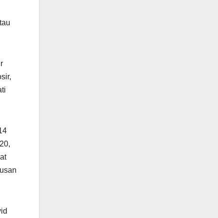
tau
r
ir,
ti
14
20,
at
tusan
id