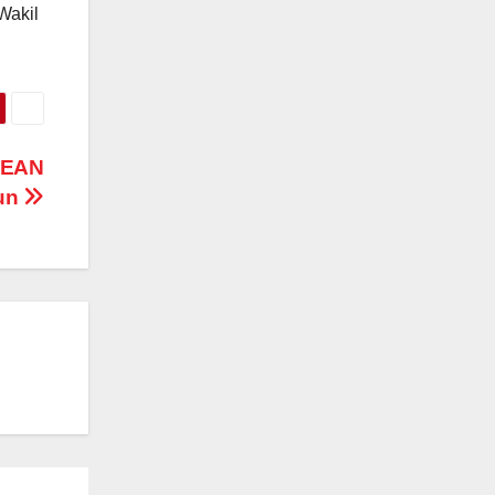
Wakil
SEAN
pun