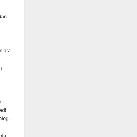
 dan
njara.
n
e
adi
aleg.
ota