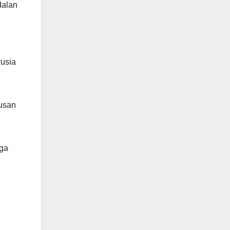
dalan
rusia
usan
uga