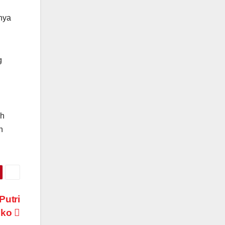
nya
g
ah
n
Putri
eko