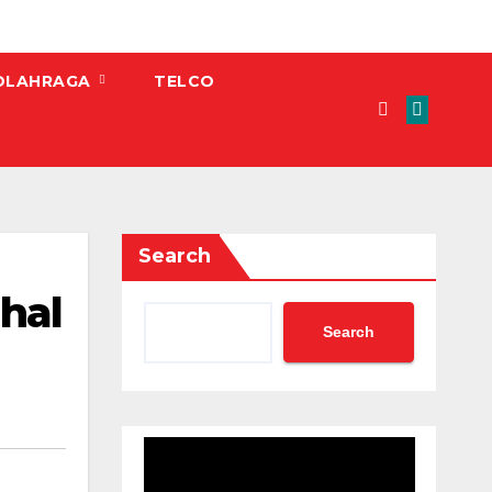
OLAHRAGA
TELCO
Search
hal
Search