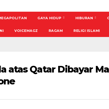
MEGAPOLITAN
GAYA HIDUP
HIBURAN
NI
VOICEMAGZ
RAGAM
RELIGI ISLAMI
 atas Qatar Dibayar Ma
Kone