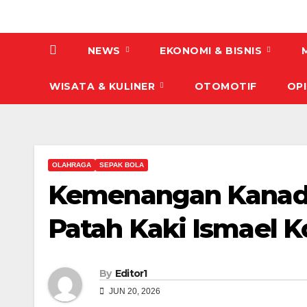
NEWS
EKONOMI & BISNIS
WISATA & KULINER
OTOMOTIF
OPI
OLAHRAGA
SEPAK BOLA
Kemenangan Kanada
Patah Kaki Ismael 
By
Editor1
JUN 20, 2026