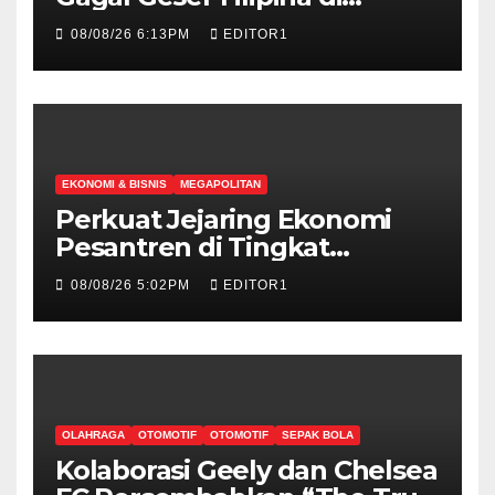
Klasemen Sementara SEA V
08/08/26 6:13PM
EDITOR1
Cup Putri 2026, Usai Dihajar
Thailand 3-0
EKONOMI & BISNIS
MEGAPOLITAN
Perkuat Jejaring Ekonomi
Pesantren di Tingkat
Internasional, Hibitren Jaktim
08/08/26 5:02PM
EDITOR1
dan PCI Malaysia Teken MoU
OLAHRAGA
OTOMOTIF
OTOMOTIF
SEPAK BOLA
Kolaborasi Geely dan Chelsea