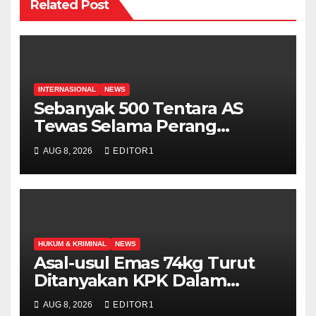
Related Post
INTERNASIONAL
NEWS
Sebanyak 500 Tentara AS
Tewas Selama Perang
Melawan Iran
AUG 8, 2026
EDITOR1
HUKUM & KRIMINAL
NEWS
Asal-usul Emas 74kg Turut
Ditanyakan KPK Dalam
Pemeriksaan Febrie
AUG 8, 2026
EDITOR1
Adriansyah