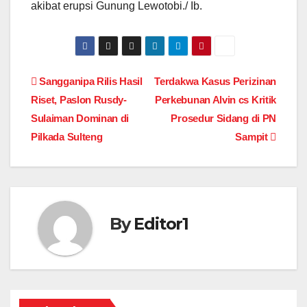
akibat erupsi Gunung Lewotobi./ Ib.
Post
Sangganipa Rilis Hasil
Terdakwa Kasus Perizinan
Riset, Paslon Rusdy-
Perkebunan Alvin cs Kritik
navigation
Sulaiman Dominan di
Prosedur Sidang di PN
Pilkada Sulteng
Sampit
By
Editor1