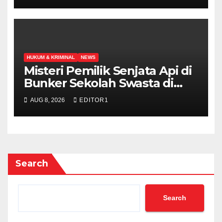
HUKUM & KRIMINAL
NEWS
Misteri Pemilik Senjata Api di
Bunker Sekolah Swasta di
Jakarta Selatan Terungkap
AUG 8, 2026
EDITOR1
Search
Search