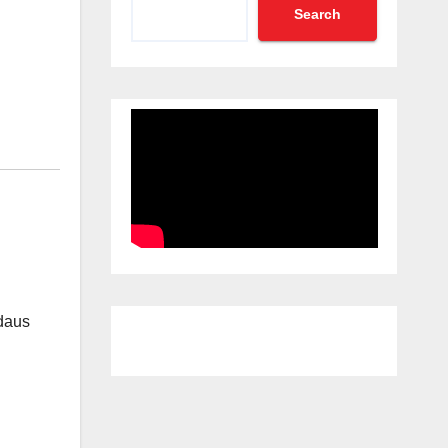
Search
rdaus