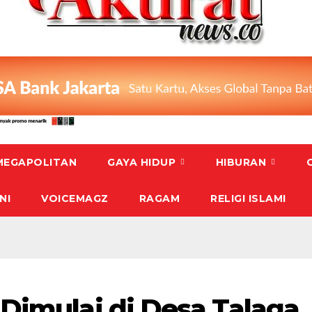
MEGAPOLITAN
GAYA HIDUP
HIBURAN
NI
VOICEMAGZ
RAGAM
RELIGI ISLAMI
Dimulai di Desa Talaga