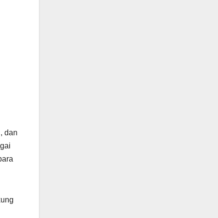
, dan
ngai
para
kung