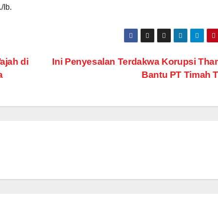
/Ib.
jah di
Ini Penyesalan Terdakwa Korupsi Th
a
Bantu PT Timah 