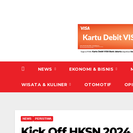
NEWS
EKONOMI & BISNIS
WISATA & KULINER
OTOMOTIF
OPI
NEWS
PERISTIWA
Kick Off HKSN 2024 