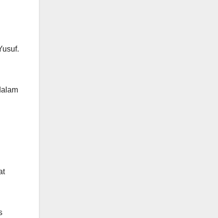
Yusuf.
dalam
at
s