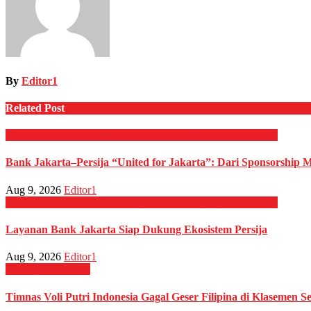
By
Editor1
Related Post
EKONOMI & BISNIS
OLAHRAGA
Perbankan
Sepak Bola
Bank Jakarta–Persija “United for Jakarta”: Dari Sponsorship M
Aug 9, 2026
Editor1
EKONOMI & BISNIS
OLAHRAGA
Perbankan
Sepak Bola
Layanan Bank Jakarta Siap Dukung Ekosistem Persija
Aug 9, 2026
Editor1
OLAHRAGA
Voli
Timnas Voli Putri Indonesia Gagal Geser Filipina di Klasemen 