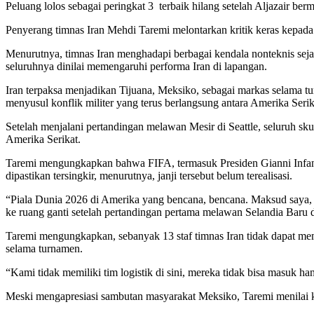
Peluang lolos sebagai peringkat 3 terbaik hilang setelah Aljazair ber
Penyerang timnas Iran Mehdi Taremi melontarkan kritik keras kepada
Menurutnya, timnas Iran menghadapi berbagai kendala nonteknis sejak 
seluruhnya dinilai memengaruhi performa Iran di lapangan.
Iran terpaksa menjadikan Tijuana, Meksiko, sebagai markas selama t
menyusul konflik militer yang terus berlangsung antara Amerika Serik
Setelah menjalani pertandingan melawan Mesir di Seattle, seluruh sku
Amerika Serikat.
Taremi mengungkapkan bahwa FIFA, termasuk Presiden Gianni Infanti
dipastikan tersingkir, menurutnya, janji tersebut belum terealisasi.
“Piala Dunia 2026 di Amerika yang bencana, bencana. Maksud saya, F
ke ruang ganti setelah pertandingan pertama melawan Selandia Baru d
Taremi mengungkapkan, sebanyak 13 staf timnas Iran tidak dapat mema
selama turnamen.
“Kami tidak memiliki tim logistik di sini, mereka tidak bisa masuk h
Meski mengapresiasi sambutan masyarakat Meksiko, Taremi menilai kon