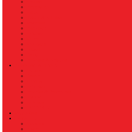
Nasional
Internasional
Politik
Hukum & Kriminal
Kesehatan
Pendidikan
Peristiwa
Militer
Kepolisian
Industri
Energi
Perikanan & Kelautan
EKONOMI & BISNIS
Asuransi
Finance
Koperasi
Perbankan
Pertanian & Perkebunan
UMKM
Perikanan
PROPERTY
Megapolitan
GAYA HIDUP
Aksesoris
Busana