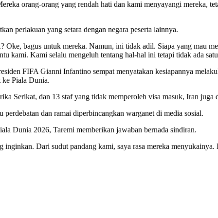
ka orang-orang yang rendah hati dan kami menyayangi mereka, tetapi 
kan perlakuan yang setara dengan negara peserta lainnya.
FIFA? Oke, bagus untuk mereka. Namun, ini tidak adil. Siapa yang mau m
ntu kami. Kami selalu mengeluh tentang hal-hal ini tetapi tidak ada s
residen FIFA Gianni Infantino sempat menyatakan kesiapannya melaku
 ke Piala Dunia.
rika Serikat, dan 13 staf yang tidak memperoleh visa masuk, Iran juga
icu perdebatan dan ramai diperbincangkan warganet di media sosial.
 Piala Dunia 2026, Taremi memberikan jawaban bernada sindiran.
ang inginkan. Dari sudut pandang kami, saya rasa mereka menyukainya.