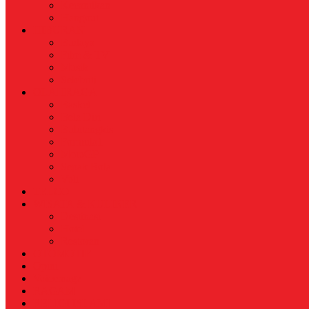
Kecantikan
Hangout
HIBURAN
Budaya
Film & TV
Musik
Selebriti
OLAHRAGA
Basket
Bela Diri
Bulutangkis
Formula1
MotoGP
Sepak Bola
Voli
TELCO
WISATA & KULINER
Destinasi
Hotel
Restoran
OTOMOTIF
Opini
Voicemagz
RAGAM
RELIGI ISLAMI