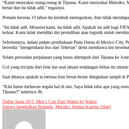
“Kami menyukai orang-orang di Tijuana. Kami menyukai Meksiko. Mere
benar dan ini tidak adil,” tegasnya.
Pemain berusia 33 tahun itu kembali menegaskan, Iran tidak mendapat
“Ini tidak adil. Menurut kami, ini tidak adil. Apakah ini adil bagi 
keluar. Kami tidak memiliki tim pemulihan atau logistik untuk memba
Sebelumnya, dalam pidato pembukaan Piala Dunia di Mexico City, P
bersedia “mengendarai bus dari Teheran” demi membawa tim tersebut
Selain persoalan perjalanan yang harus ditempuh dari Tijuana ke Ame
Gol yang tercipta dari bola liar usai situasi tendangan bebas itu mem
Saat ditanya apakah ia merasa Iran benar-benar diinginkan tampil di
“Kita harus melawan segala hal di sini. Saya tidak tahu apa yang or
Tijuana?” tuturnya./Ib.
Post
Daftar Juara AVC Men’s Cup Dari Waktu ke Waktu
Sukses Jungkalkan Belanda, Maroko: Semua Karena Allah!
navigation