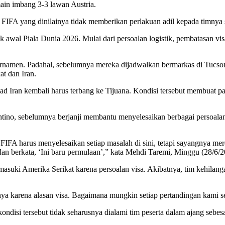
main imbang 3-3 lawan Austria.
 FIFA yang dinilainya tidak memberikan perlakuan adil kepada timnya
awal Piala Dunia 2026. Mulai dari persoalan logistik, pembatasan visa 
urnamen. Padahal, sebelumnya mereka dijadwalkan bermarkas di Tucson
at dan Iran.
ad Iran kembali harus terbang ke Tijuana. Kondisi tersebut membuat par
no, sebelumnya berjanji membantu menyelesaikan berbagai persoalan 
IFA harus menyelesaikan setiap masalah di sini, tetapi sayangnya mer
an berkata, ‘Ini baru permulaan’,” kata Mehdi Taremi, Minggu (28/6/2
suki Amerika Serikat karena persoalan visa. Akibatnya, tim kehilanga
anya karena alasan visa. Bagaimana mungkin setiap pertandingan kami se
disi tersebut tidak seharusnya dialami tim peserta dalam ajang sebesa