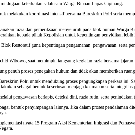
i dugaan keterkaitan salah satu Warga Binaan Lapas Cipinang.
gerak melakukan koordinasi intensif bersama Bareskrim Polri serta mem
anakan razia dan pemeriksaan menyeluruh pada blok hunian Warga Bin
erahkan kepada pihak Kepolisian untuk kepentingan penyidikan lebih l
i Blok Restoratif guna kepentingan pengamanan, pengawasan, serta pend
chid Wibowo, saat memimpin langsung kegiatan razia bersama jajaran 
g penuh proses penegakan hukum dan tidak akan memberikan ruang 
Bareskrim Polri untuk mendukung proses pengungkapan perkara ini. Saa
 lakukan sebagai bentuk keseriusan menjaga keamanan serta integritas
 pengawasan berlapis, deteksi dini, razia rutin, serta penindakan te
rbagai bentuk penyimpangan lainnya. Jika dalam proses pendalaman dit
nya.
implementasi nyata 15 Program Aksi Kementerian Imigrasi dan Pemas
Negara.