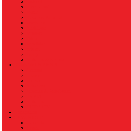
Nasional
Internasional
Politik
Hukum & Kriminal
Kesehatan
Pendidikan
Peristiwa
Militer
Kepolisian
Industri
Energi
Perikanan & Kelautan
EKONOMI & BISNIS
Asuransi
Finance
Koperasi
Perbankan
Pertanian & Perkebunan
UMKM
Perikanan
PROPERTY
Megapolitan
GAYA HIDUP
Aksesoris
Busana