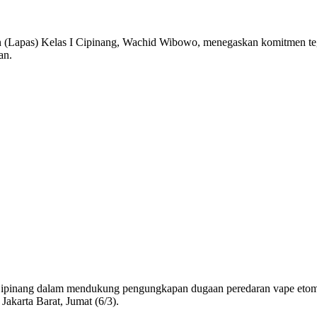
as) Kelas I Cipinang, Wachid Wibowo, menegaskan komitmen tega
an.
 Cipinang dalam mendukung pengungkapan dugaan peredaran vape etomid
akarta Barat, Jumat (6/3).