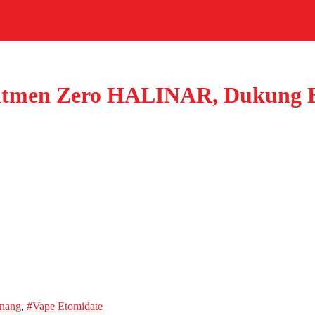
itmen Zero HALINAR, Dukung B
inang
,
#Vape Etomidate