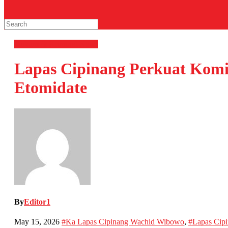
Hukum & Kriminal
News
Lapas Cipinang Perkuat Kom
Etomidate
By
Editor1
May 15, 2026
#Ka Lapas Cipinang Wachid Wibowo
,
#Lapas Cip