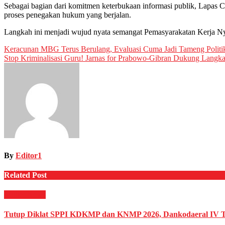
Sebagai bagian dari komitmen keterbukaan informasi publik, Lapas 
proses penegakan hukum yang berjalan.
Langkah ini menjadi wujud nyata semangat Pemasyarakatan Kerja Ny
Post
Keracunan MBG Terus Berulang, Evaluasi Cuma Jadi Tameng Politi
Stop Kriminalisasi Guru! Jarnas for Prabowo-Gibran Dukung Lang
navigation
By
Editor1
Related Post
Militer
News
Tutup Diklat SPPI KDKMP dan KNMP 2026, Dankodaeral IV T