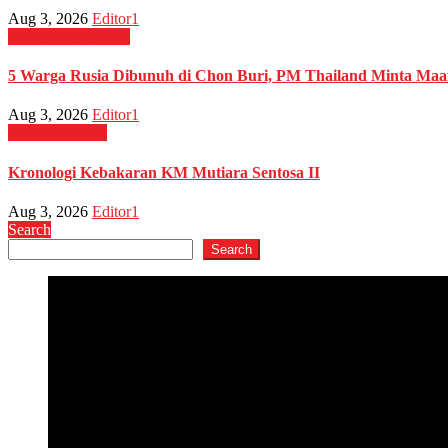
Aug 3, 2026
Editor1
Internasional
News
5 Warga Rusia Dibunuh di Chon Buri, PM Thailand Minta Maa
Aug 3, 2026
Editor1
News
Peristiwa
Kronologi Kebakaran KM Mutiara Sentosa II
Aug 3, 2026
Editor1
Search
Search