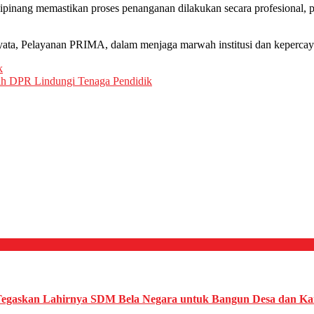
Cipinang memastikan proses penanganan dilakukan secara profesional,
ata, Pelayanan PRIMA, dalam menjaga marwah institusi dan kepercaya
k
kah DPR Lindungi Tenaga Pendidik
egaskan Lahirnya SDM Bela Negara untuk Bangun Desa dan Ka