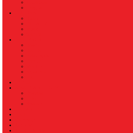
Kecantikan
Hangout
HIBURAN
Budaya
Film & TV
Musik
Selebriti
OLAHRAGA
Basket
Bela Diri
Bulutangkis
Formula1
MotoGP
Sepak Bola
Voli
TELCO
WISATA & KULINER
Destinasi
Hotel
Restoran
OTOMOTIF
Opini
Voicemagz
RAGAM
RELIGI ISLAMI