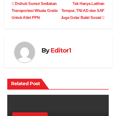
Post
Dishub Sumut Sediakan
Tak Hanya Latihan
Transportasi Wisata Gratis
Tempur, TNI AD dan SAF
navigation
Untuk Atlet PPN
Juga Gelar Bakti Sosial
By
Editor1
Related Post
INTERNASIONAL
NEWS