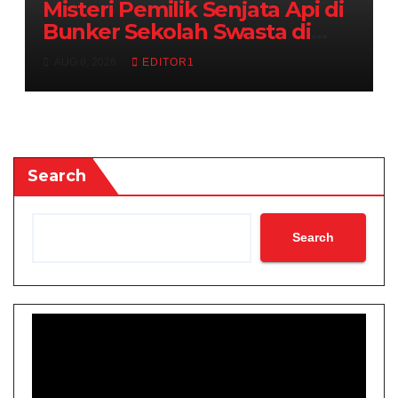
Misteri Pemilik Senjata Api di
Bunker Sekolah Swasta di
Jakarta Selatan Terungkap
AUG 8, 2026
EDITOR1
Search
Search