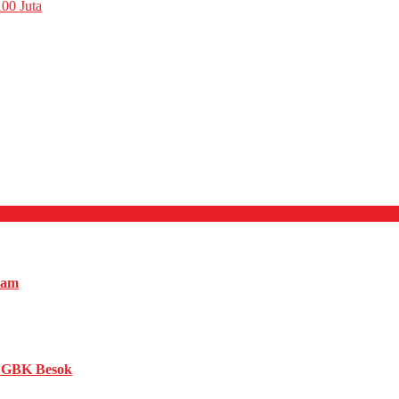
00 Juta
nam
n GBK Besok