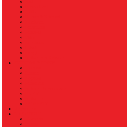
Nasional
Internasional
Politik
Hukum & Kriminal
Kesehatan
Pendidikan
Peristiwa
Militer
Kepolisian
Industri
Energi
Perikanan & Kelautan
EKONOMI & BISNIS
Asuransi
Finance
Koperasi
Perbankan
Pertanian & Perkebunan
UMKM
Perikanan
PROPERTY
Megapolitan
GAYA HIDUP
Aksesoris
Busana