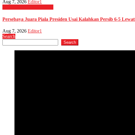
Aug 7, 2026
Editor1
OLAHRAGA
Sepak Bola
Persebaya Juara Piala Presiden Usai Kalahkan Persib 6-5 Lewat
Aug 7, 2026
Editor1
Search
Search