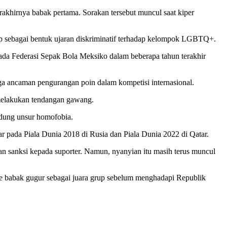
erakhirnya babak pertama. Sorakan tersebut muncul saat kiper
gap sebagai bentuk ujaran diskriminatif terhadap kelompok LGBTQ+.
ada Federasi Sepak Bola Meksiko dalam beberapa tahun terakhir
a ancaman pengurangan poin dalam kompetisi internasional.
 melakukan tendangan gawang.
ndung unsur homofobia.
gar pada Piala Dunia 2018 di Rusia dan Piala Dunia 2022 di Qatar.
an sanksi kepada suporter. Namun, nyanyian itu masih terus muncul
s ke babak gugur sebagai juara grup sebelum menghadapi Republik