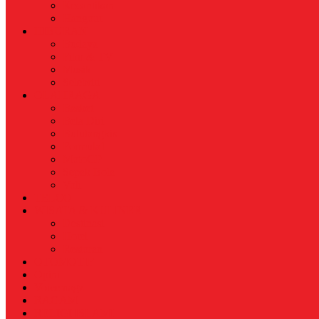
Kecantikan
Hangout
HIBURAN
Budaya
Film & TV
Musik
Selebriti
OLAHRAGA
Basket
Bela Diri
Bulutangkis
Formula1
MotoGP
Sepak Bola
Voli
TELCO
WISATA & KULINER
Destinasi
Hotel
Restoran
OTOMOTIF
Opini
Voicemagz
RAGAM
RELIGI ISLAMI