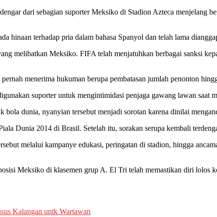
erdengar dari sebagian suporter Meksiko di Stadion Azteca menjelang b
k pada hinaan terhadap pria dalam bahasa Spanyol dan telah lama diang
 yang melibatkan Meksiko. FIFA telah menjatuhkan berbagai sanksi kep
uga pernah menerima hukuman berupa pembatasan jumlah penonton hingg
ya digunakan suporter untuk mengintimidasi penjaga gawang lawan saat
 bola dunia, nyanyian tersebut menjadi sorotan karena dinilai menga
Piala Dunia 2014 di Brasil. Setelah itu, sorakan serupa kembali terden
rsebut melalui kampanye edukasi, peringatan di stadion, hingga ancam
 posisi Meksiko di klasemen grup A. El Tri telah memastikan diri lolo
sus Kalangan untk Wartawan