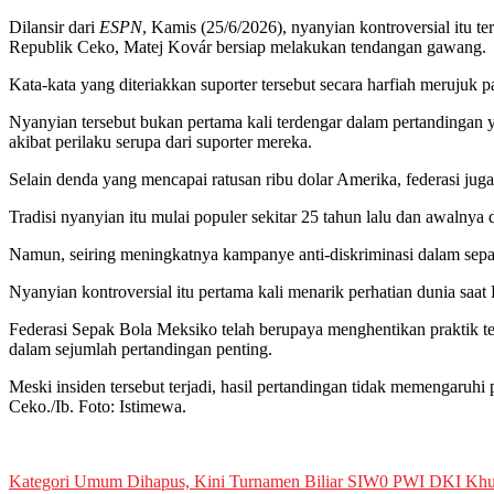
Dilansir dari
ESPN
, Kamis (25/6/2026), nyanyian kontroversial itu t
Republik Ceko, Matej Kovár bersiap melakukan tendangan gawang.
Kata-kata yang diteriakkan suporter tersebut secara harfiah meruju
Nyanyian tersebut bukan pertama kali terdengar dalam pertandingan
akibat perilaku serupa dari suporter mereka.
Selain denda yang mencapai ratusan ribu dolar Amerika, federasi j
Tradisi nyanyian itu mulai populer sekitar 25 tahun lalu dan awaln
Namun, seiring meningkatnya kampanye anti-diskriminasi dalam sepak
Nyanyian kontroversial itu pertama kali menarik perhatian dunia saat 
Federasi Sepak Bola Meksiko telah berupaya menghentikan praktik te
dalam sejumlah pertandingan penting.
Meski insiden tersebut terjadi, hasil pertandingan tidak memengaruhi
Ceko./Ib. Foto: Istimewa.
Post
Kategori Umum Dihapus, Kini Turnamen Biliar SIW0 PWI DKI Khu