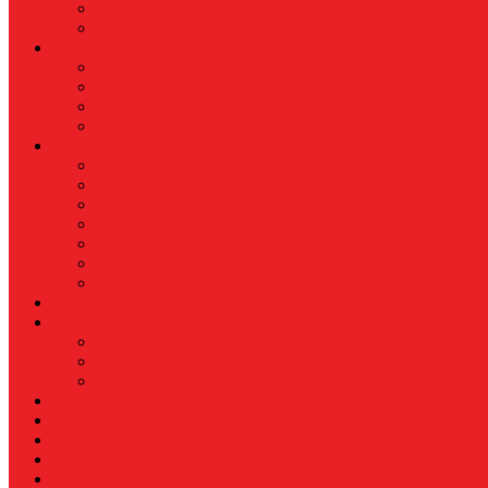
Kecantikan
Hangout
HIBURAN
Budaya
Film & TV
Musik
Selebriti
OLAHRAGA
Basket
Bela Diri
Bulutangkis
Formula1
MotoGP
Sepak Bola
Voli
TELCO
WISATA & KULINER
Destinasi
Hotel
Restoran
OTOMOTIF
Opini
Voicemagz
RAGAM
RELIGI ISLAMI