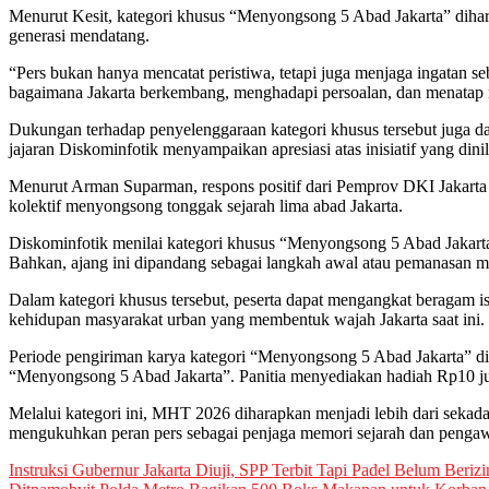
Menurut Kesit, kategori khusus “Menyongsong 5 Abad Jakarta” diharap
generasi mendatang.
“Pers bukan hanya mencatat peristiwa, tetapi juga menjaga ingatan se
bagaimana Jakarta berkembang, menghadapi persoalan, dan menatap
Dukungan terhadap penyelenggaraan kategori khusus tersebut juga da
jajaran Diskominfotik menyampaikan apresiasi atas inisiatif yang din
Menurut Arman Suparman, respons positif dari Pemprov DKI Jakarta
kolektif menyongsong tonggak sejarah lima abad Jakarta.
Diskominfotik menilai kategori khusus “Menyongsong 5 Abad Jakarta
Bahkan, ajang ini dipandang sebagai langkah awal atau pemanasan men
Dalam kategori khusus tersebut, peserta dapat mengangkat beragam isu
kehidupan masyarakat urban yang membentuk wajah Jakarta saat ini.
Periode pengiriman karya kategori “Menyongsong 5 Abad Jakarta” dib
“Menyongsong 5 Abad Jakarta”. Panitia menyediakan hadiah Rp10 j
Melalui kategori ini, MHT 2026 diharapkan menjadi lebih dari sekadar
mengukuhkan peran pers sebagai penjaga memori sejarah dan pengawa
Post
Instruksi Gubernur Jakarta Diuji, SPP Terbit Tapi Padel Belum Beriz