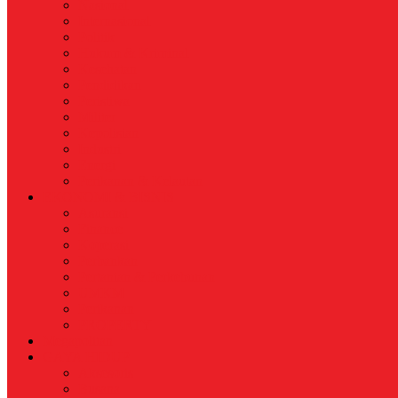
Nasional
Internasional
Politik
Hukum & Kriminal
Kesehatan
Pendidikan
Peristiwa
Militer
Kepolisian
Industri
Energi
Perikanan & Kelautan
EKONOMI & BISNIS
Asuransi
Finance
Koperasi
Perbankan
Pertanian & Perkebunan
UMKM
Perikanan
PROPERTY
Megapolitan
GAYA HIDUP
Aksesoris
Busana