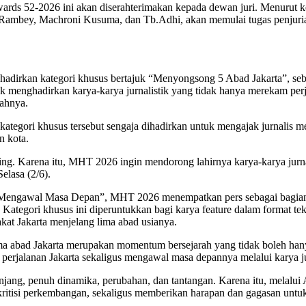
ards 52-2026 ini akan diserahterimakan kepada dewan juri. Menurut 
n Rambey, Machroni Kusuma, dan Tb.Adhi, akan memulai tugas penjuria
dirkan kategori khusus bertajuk “Menyongsong 5 Abad Jakarta”, seba
uk menghadirkan karya-karya jurnalistik yang tidak hanya merekam perj
rahnya.
i khusus tersebut sengaja dihadirkan untuk mengajak jurnalis melihat 
n kota.
ng. Karena itu, MHT 2026 ingin mendorong lahirnya karya-karya jurna
elasa (2/6).
, Mengawal Masa Depan”, MHT 2026 menempatkan pers sebagai bagian 
. Kategori khusus ini diperuntukkan bagi karya feature dalam format te
at Jakarta menjelang lima abad usianya.
 abad Jakarta merupakan momentum bersejarah yang tidak boleh hany
erjalanan Jakarta sekaligus mengawal masa depannya melalui karya jur
panjang, penuh dinamika, perubahan, dan tantangan. Karena itu, melal
ritisi perkembangan, sekaligus memberikan harapan dan gagasan untuk 