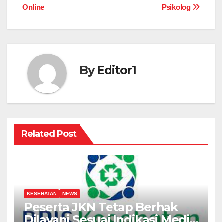
Online
Psikolog
By
Editor1
Related Post
KESEHATAN
NEWS
Peserta JKN Tetap Berhak
Dilayani Sesuai Indikasi Medis