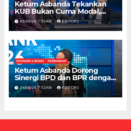
Ketum Asbanda Tekankan
KUB Bukan Cuma Modal,
Tetapi Sinergi IT dan SDM
06/08/26 7:55AM
EDITOR1
EKONOMI & BISNIS
PERBANKAN
Ketum Asbanda Dorong
Sinergi BPD dan BPR dengan
Mitigasi Risiko Ketat
06/08/26 7:52AM
EDITOR1