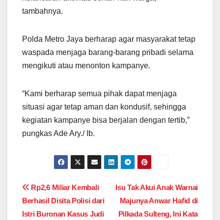
tambahnya.
Polda Metro Jaya berharap agar masyarakat tetap
waspada menjaga barang-barang pribadi selama
mengikuti atau menonton kampanye.
“Kami berharap semua pihak dapat menjaga
situasi agar tetap aman dan kondusif, sehingga
kegiatan kampanye bisa berjalan dengan tertib,”
pungkas Ade Ary./ Ib.
Post
Rp2,6 Miliar Kembali
Isu Tak Akui Anak Warnai
Berhasil Disita Polisi dari
Majunya Anwar Hafid di
navigation
Istri Buronan Kasus Judi
Pilkada Sulteng, Ini Kata