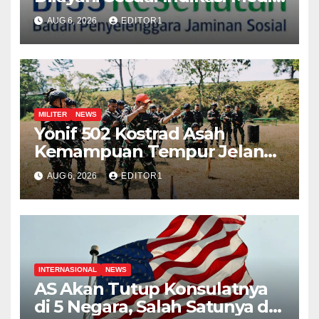
Meski Kamar Penuh
AUG 6, 2026
EDITOR1
MILITER
NEWS
Yonif 502 Kostrad Asah
Kemampuan Tempur Jelang
Latma Ksatria Warrior dan
AUG 6, 2026
EDITOR1
Super Garuda Shield
INTERNASIONAL
NEWS
AS Akan Tutup Konsulatnya
di 5 Negara, Salah Satunya di