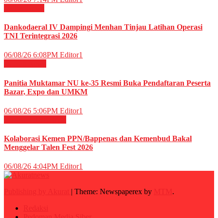
Militer
News
Dankodaeral IV Dampingi Menhan Tinjau Latihan Operasi
TNI Terintegrasi 2026
06/08/26 6:08PM
Editor1
Daerah
News
Panitia Muktamar NU ke-35 Resmi Buka Pendaftaran Peserta
Bazar, Expo dan UMKM
06/08/26 5:06PM
Editor1
Budaya
HIBURAN
Kolaborasi Kemen PPN/Bappenas dan Kemenbud Bakal
Menggelar Talen Fest 2026
06/08/26 4:04PM
Editor1
Publishing by Akurat
|
Theme: Newspaperex by
MTM
.
Redaksi
Pedoman Media Siber