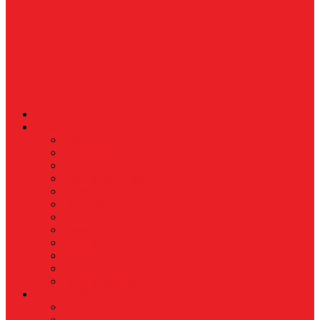
News
Nasional
Internasional
Politik
Hukum & Kriminal
Kesehatan
Pendidikan
Peristiwa
Militer
Kepolisian
Industri
Energi
Perikanan & Kelautan
EKONOMI & BISNIS
Asuransi
Finance