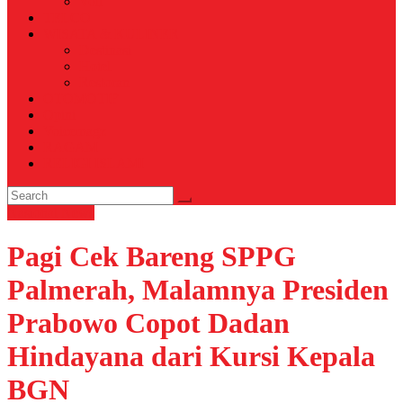
Voli
TELCO
WISATA & KULINER
Destinasi
Hotel
Restoran
OTOMOTIF
Opini
Voicemagz
RAGAM
RELIGI ISLAMI
Nasional
News
Pagi Cek Bareng SPPG
Palmerah, Malamnya Presiden
Prabowo Copot Dadan
Hindayana dari Kursi Kepala
BGN