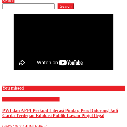
Search
Search
You missed
EKONOMI & BISNIS
Finance
PWI dan AFPI Perkuat Literasi Pindar, Pers Didorong Jadi
Garda Terdepan Edukasi Publik Lawan Pinjol Ilegal
06/08/26 7:14PM
Editor1