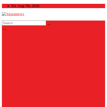
Skip
Fri. Aug 7th, 2026
to
content
Akuratnews
Informatif, Edukatif dan Inspiratif