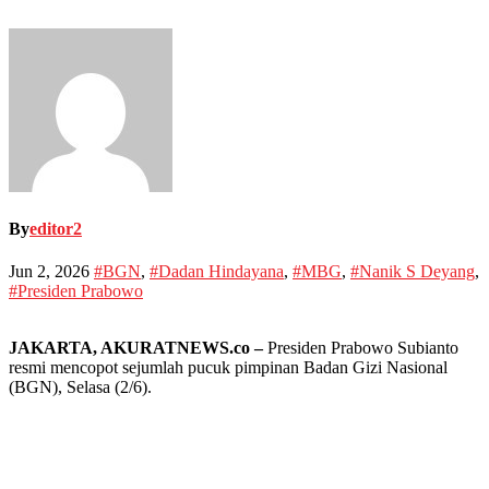
By
editor2
Jun 2, 2026
#BGN
,
#Dadan Hindayana
,
#MBG
,
#Nanik S Deyang
,
#Presiden Prabowo
JAKARTA, AKURATNEWS.co –
Presiden Prabowo Subianto
resmi mencopot sejumlah pucuk pimpinan Badan Gizi Nasional
(BGN), Selasa (2/6).