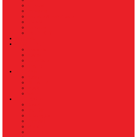
Koperasi
Perbankan
Pertanian & Perkebunan
UMKM
Perikanan
PROPERTY
Megapolitan
GAYA HIDUP
Aksesoris
Busana
Kecantikan
Hangout
HIBURAN
Budaya
Film & TV
Musik
Selebriti
OLAHRAGA
Basket
Bela Diri
Bulutangkis
Formula1
MotoGP
Sepak Bola