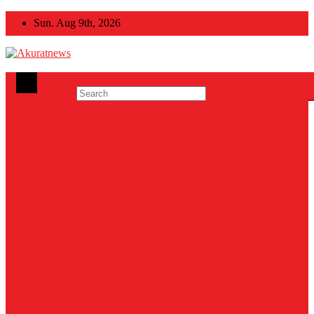
Skip
Sun. Aug 9th, 2026
to
content
Akuratnews
Informatif, Edukatif dan Inspiratif