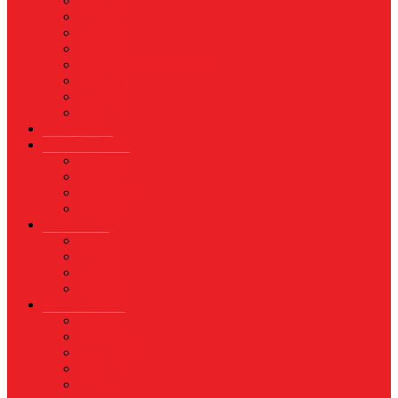
Asuransi
Finance
Koperasi
Perbankan
Pertanian & Perkebunan
UMKM
Perikanan
PROPERTY
Megapolitan
GAYA HIDUP
Aksesoris
Busana
Kecantikan
Hangout
HIBURAN
Budaya
Film & TV
Musik
Selebriti
OLAHRAGA
Basket
Bela Diri
Bulutangkis
Formula1
MotoGP