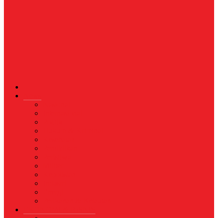
News
Nasional
Internasional
Politik
Hukum & Kriminal
Kesehatan
Pendidikan
Peristiwa
Militer
Kepolisian
Industri
Energi
Perikanan & Kelautan
EKONOMI & BISNIS