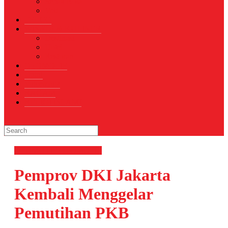
Sepak Bola
Voli
TELCO
WISATA & KULINER
Destinasi
Hotel
Restoran
OTOMOTIF
Opini
Voicemagz
RAGAM
RELIGI ISLAMI
OTOMOTIF
OTOMOTIF
Pemprov DKI Jakarta
Kembali Menggelar
Pemutihan PKB