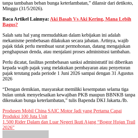
tanpa tambahan beban bunga keterlambatan,” dilansir dari detikoto,
Minggu (31/5/2026).
Baca Artikel Lainnya:
Aki Basah Vs Aki Kering, Mana Lebih
Bagus?
Salah satu hal yang memudahkan dalam kebijakan ini adalah
mekanisme pembebasan dilakukan secara jabatan. Artinya, wajib
pajak tidak perlu membuat surat permohonan, datang mengajukan
penghapusan denda, atau menjalani proses administrasi tambahan.
Perlu dicatat, fasilitas pembebasan sanksi administratif ini diberikan
kepada wajib pajak yang melakukan pembayaran atau penyetoran
pajak terutang pada periode 1 Juni 2026 sampai dengan 31 Agustus
2026
“Dengan demikian, masyarakat memiliki kesempatan selama tiga
bulan untuk menyelesaikan kewajiban PKB maupun BBNKB tanpa
dikenakan bunga keterlambatan,” tulis Bapenda DKI Jakarta./Ib.
Post
Produsen Mobil China SAIC Motor Jadi yang Pertama Capai
Produksi 100 Juta Unit
navigation
1.500 Rider Dalam dan Luar Negeri Ikuti Ajang “Bogor Hujan Trail
2026”