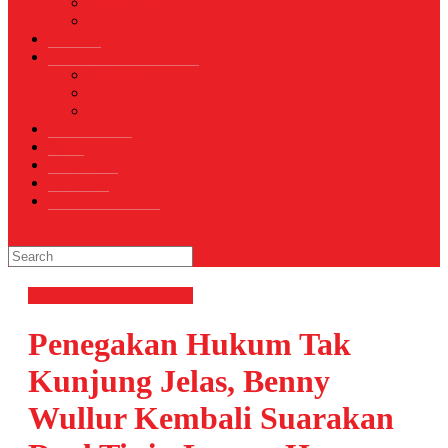
Sepak Bola
Voli
TELCO
WISATA & KULINER
Destinasi
Hotel
Restoran
OTOMOTIF
Opini
Voicemagz
RAGAM
RELIGI ISLAMI
Hukum & Kriminal
News
Penegakan Hukum Tak
Kunjung Jelas, Benny
Wullur Kembali Suarakan