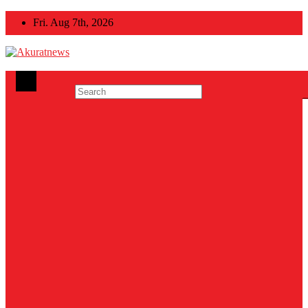
Skip
Fri. Aug 7th, 2026
to
content
Akuratnews
Informatif, Edukatif dan Inspiratif