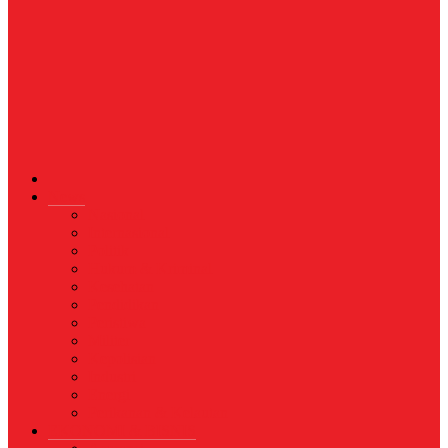
News
Nasional
Internasional
Politik
Hukum & Kriminal
Kesehatan
Pendidikan
Peristiwa
Militer
Kepolisian
Industri
Energi
Perikanan & Kelautan
EKONOMI & BISNIS