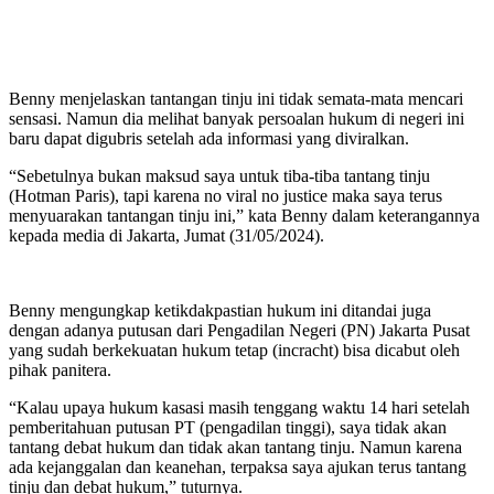
Benny menjelaskan tantangan tinju ini tidak semata-mata mencari
sensasi. Namun dia melihat banyak persoalan hukum di negeri ini
baru dapat digubris setelah ada informasi yang diviralkan.
“Sebetulnya bukan maksud saya untuk tiba-tiba tantang tinju
(Hotman Paris), tapi karena no viral no justice maka saya terus
menyuarakan tantangan tinju ini,” kata Benny dalam keterangannya
kepada media di Jakarta, Jumat (31/05/2024).
Benny mengungkap ketikdakpastian hukum ini ditandai juga
dengan adanya putusan dari Pengadilan Negeri (PN) Jakarta Pusat
yang sudah berkekuatan hukum tetap (incracht) bisa dicabut oleh
pihak panitera.
“Kalau upaya hukum kasasi masih tenggang waktu 14 hari setelah
pemberitahuan putusan PT (pengadilan tinggi), saya tidak akan
tantang debat hukum dan tidak akan tantang tinju. Namun karena
ada kejanggalan dan keanehan, terpaksa saya ajukan terus tantang
tinju dan debat hukum,” tuturnya.