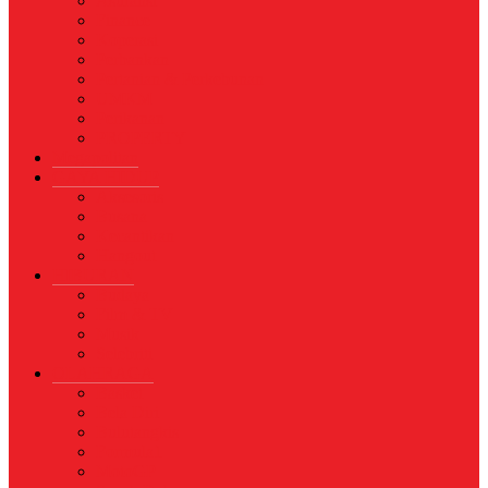
Asuransi
Finance
Koperasi
Perbankan
Pertanian & Perkebunan
UMKM
Perikanan
PROPERTY
Megapolitan
GAYA HIDUP
Aksesoris
Busana
Kecantikan
Hangout
HIBURAN
Budaya
Film & TV
Musik
Selebriti
OLAHRAGA
Basket
Bela Diri
Bulutangkis
Formula1
MotoGP