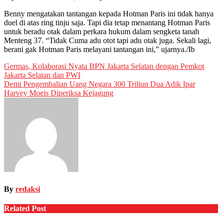
Benny mengatakan tantangan kepada Hotman Paris ini tidak hanya
duel di atas ring tinju saja. Tapi dia tetap menantang Hotman Paris
untuk beradu otak dalam perkara hukum dalam sengketa tanah
Menteng 37. “Tidak Cuma adu otot tapi adu otak juga. Sekali lagi,
berani gak Hotman Paris melayani tantangan ini,” ujarnya./Ib
Post
Germas, Kolaborasi Nyata BPN Jakarta Selatan dengan Pemkot
Jakarta Selatan dan PWI
navigation
Demi Pengembalian Uang Negara 300 Triliun Dua Adik Ipar
Harvey Moeis Diperiksa Kejagung
By
redaksi
Related Post