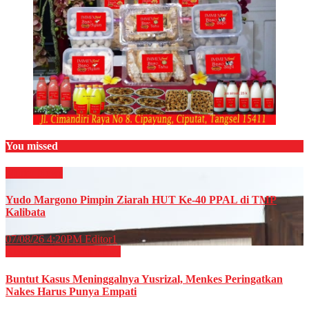
You missed
Militer
News
Yudo Margono Pimpin Ziarah HUT Ke-40 PPAL di TMP
Kalibata
07/08/26 4:20PM
Editor1
Kesehatan
Nasional
News
Buntut Kasus Meninggalnya Yusrizal, Menkes Peringatkan
Nakes Harus Punya Empati