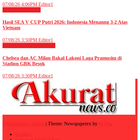
07/08/26 4:06PM
Editor1
OLAHRAGA
Voli
Hasil SEA V CUP Putri 2026: Indonesia Menanng 3-2 Atas
Vietnam
07/08/26 3:50PM
Editor1
OLAHRAGA
Sepak Bola
Chelsea dan AC Milan Bakal Lakoni Laga Pramusim di
Stadion GBK Besok
07/08/26 3:30PM
Editor1
Publishing by Akurat
|
Theme: Newspaperex by
MTM
.
Redaksi
Pedoman Media Siber