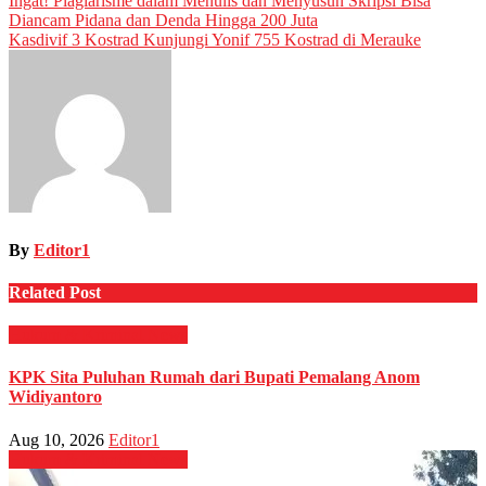
Post
Ingat! Plagiarisme dalam Menulis dan Menyusun Skripsi Bisa
Diancam Pidana dan Denda Hingga 200 Juta
navigation
Kasdivif 3 Kostrad Kunjungi Yonif 755 Kostrad di Merauke
By
Editor1
Related Post
Hukum & Kriminal
News
KPK Sita Puluhan Rumah dari Bupati Pemalang Anom
Widiyantoro
Aug 10, 2026
Editor1
Hukum & Kriminal
News