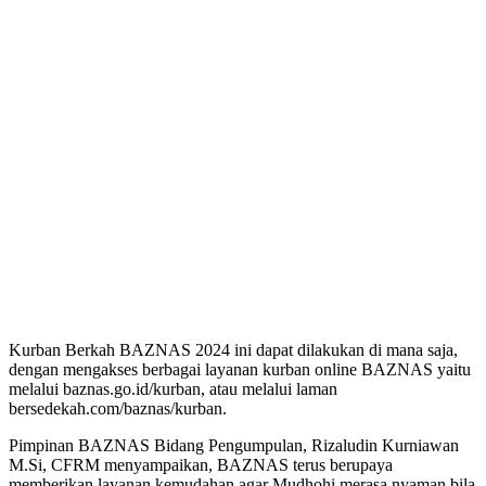
Kurban Berkah BAZNAS 2024 ini dapat dilakukan di mana saja,
dengan mengakses berbagai layanan kurban online BAZNAS yaitu
melalui baznas.go.id/kurban, atau melalui laman
bersedekah.com/baznas/kurban.
Pimpinan BAZNAS Bidang Pengumpulan, Rizaludin Kurniawan
M.Si, CFRM menyampaikan, BAZNAS terus berupaya
memberikan layanan kemudahan agar Mudhohi merasa nyaman bila