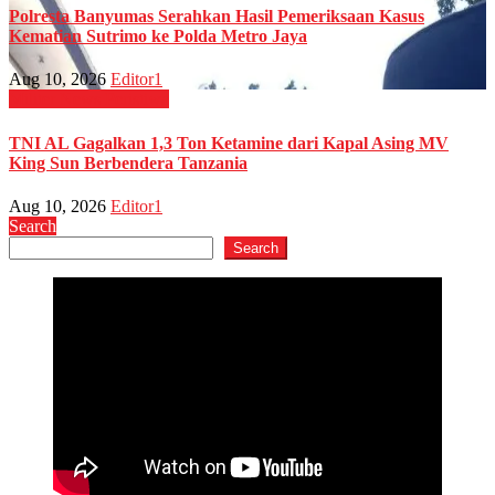
Polresta Banyumas Serahkan Hasil Pemeriksaan Kasus
Kematian Sutrimo ke Polda Metro Jaya
Aug 10, 2026
Editor1
Militer
News
Peristiwa
TNI AL Gagalkan 1,3 Ton Ketamine dari Kapal Asing MV
King Sun Berbendera Tanzania
Aug 10, 2026
Editor1
Search
Search