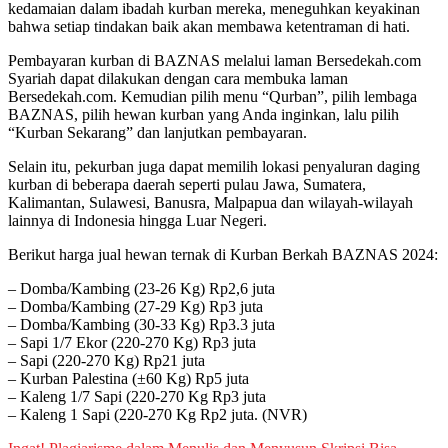
kedamaian dalam ibadah kurban mereka, meneguhkan keyakinan
bahwa setiap tindakan baik akan membawa ketentraman di hati.
Pembayaran kurban di BAZNAS melalui laman Bersedekah.com
Syariah dapat dilakukan dengan cara membuka laman
Bersedekah.com. Kemudian pilih menu “Qurban”, pilih lembaga
BAZNAS, pilih hewan kurban yang Anda inginkan, lalu pilih
“Kurban Sekarang” dan lanjutkan pembayaran.
Selain itu, pekurban juga dapat memilih lokasi penyaluran daging
kurban di beberapa daerah seperti pulau Jawa, Sumatera,
Kalimantan, Sulawesi, Banusra, Malpapua dan wilayah-wilayah
lainnya di Indonesia hingga Luar Negeri.
Berikut harga jual hewan ternak di Kurban Berkah BAZNAS 2024:
– Domba/Kambing (23-26 Kg) Rp2,6 juta
– Domba/Kambing (27-29 Kg) Rp3 juta
– Domba/Kambing (30-33 Kg) Rp3.3 juta
– Sapi 1/7 Ekor (220-270 Kg) Rp3 juta
– Sapi (220-270 Kg) Rp21 juta
– Kurban Palestina (±60 Kg) Rp5 juta
– Kaleng 1/7 Sapi (220-270 Kg Rp3 juta
– Kaleng 1 Sapi (220-270 Kg Rp2 juta. (NVR)