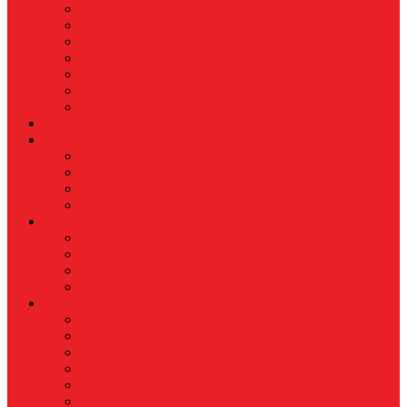
Finance
Koperasi
Perbankan
Pertanian & Perkebunan
UMKM
Perikanan
PROPERTY
Megapolitan
GAYA HIDUP
Aksesoris
Busana
Kecantikan
Hangout
HIBURAN
Budaya
Film & TV
Musik
Selebriti
OLAHRAGA
Basket
Bela Diri
Bulutangkis
Formula1
MotoGP
Sepak Bola