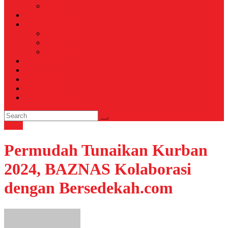
Voli
TELCO
WISATA & KULINER
Destinasi
Hotel
Restoran
OTOMOTIF
Opini
Voicemagz
RAGAM
RELIGI ISLAMI
News
Permudah Tunaikan Kurban
2024, BAZNAS Kolaborasi
dengan Bersedekah.com