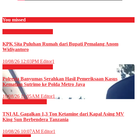
You missed
Hukum & Kriminal
News
KPK Sita Puluhan Rumah dari Bupati Pemalang Anom
Widiyantoro
10/08/26 12:03PM
Editor1
Hukum & Kriminal
News
Polresta Banyumas Serahkan Hasil Pemeriksaan Kasus
Kematian Sutrimo ke Polda Metro Jaya
10/08/26 11:05AM
Editor1
Militer
News
Peristiwa
TNI AL Gagalkan 1,3 Ton Ketamine dari Kapal Asing MV
King Sun Berbendera Tanzania
10/08/26 10:07AM
Editor1
OLAHRAGA