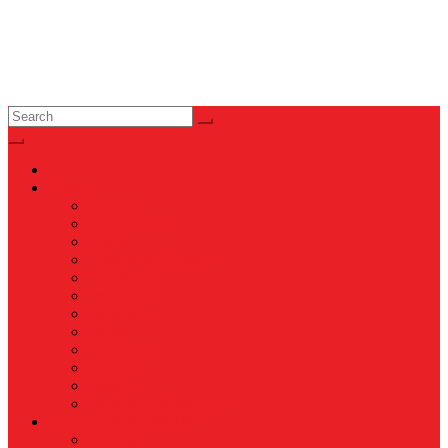
News
Nasional
Internasional
Politik
Hukum & Kriminal
Kesehatan
Pendidikan
Peristiwa
Militer
Kepolisian
Industri
Energi
Perikanan & Kelautan
EKONOMI & BISNIS
Asuransi