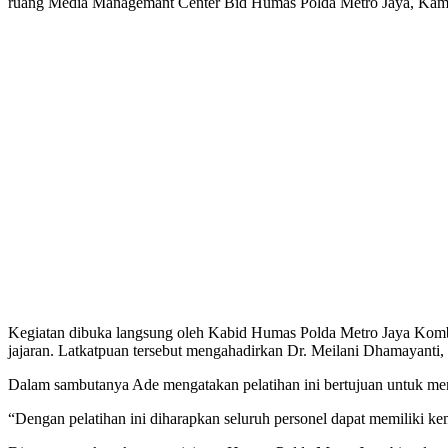
ruang Media Managemant Center Bid Humas Polda Metro Jaya, Kami
Kegiatan dibuka langsung oleh Kabid Humas Polda Metro Jaya Kombe
jajaran. Latkatpuan tersebut mengahadirkan Dr. Meilani Dhamayanti,
Dalam sambutanya Ade mengatakan pelatihan ini bertujuan untuk me
“Dengan pelatihan ini diharapkan seluruh personel dapat memiliki