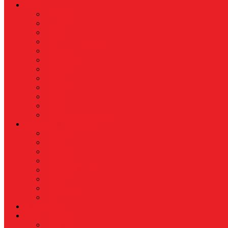
News
Nasional
Internasional
Politik
Hukum & Kriminal
Kesehatan
Pendidikan
Peristiwa
Militer
Kepolisian
Industri
Energi
Perikanan & Kelautan
EKONOMI & BISNIS
Asuransi
Finance
Koperasi
Perbankan
Pertanian & Perkebunan
UMKM
Perikanan
PROPERTY
Megapolitan
GAYA HIDUP
Aksesoris