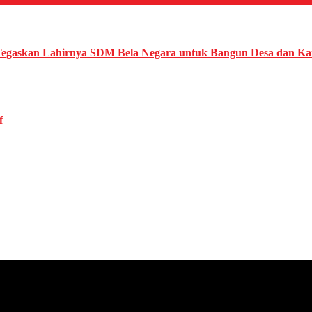
egaskan Lahirnya SDM Bela Negara untuk Bangun Desa dan Ka
f