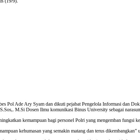
s (19/9).
s Pol Ade Ary Syam dan dikuti pejabat Pengelola Informasi dan Doku
 S.Sos,. M.Si Dosen Ilmu komunikasi Binus University sebagai narasu
ningkatkan kemampuan bagi personel Polri yang mengemban fungsi keh
 kemampuan kehumasan yang semakin matang dan terus dikembangkan” 