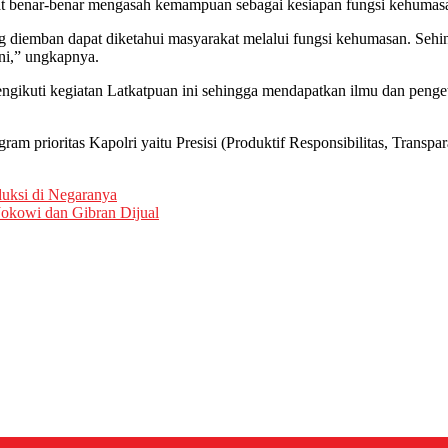
at benar-benar mengasah kemampuan sebagai kesiapan fungsi kehumas
g diemban dapat diketahui masyarakat melalui fungsi kehumasan. Sehi
ni,” ungkapnya.
gikuti kegiatan Latkatpuan ini sehingga mendapatkan ilmu dan penget
ram prioritas Kapolri yaitu Presisi (Produktif Responsibilitas, Trans
uksi di Negaranya
okowi dan Gibran Dijual