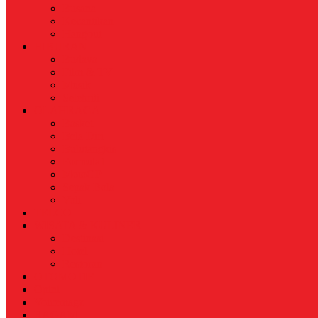
Busana
Kecantikan
Hangout
HIBURAN
Budaya
Film & TV
Musik
Selebriti
OLAHRAGA
Basket
Bela Diri
Bulutangkis
Formula1
MotoGP
Sepak Bola
Voli
TELCO
WISATA & KULINER
Destinasi
Hotel
Restoran
OTOMOTIF
Opini
Voicemagz
RAGAM