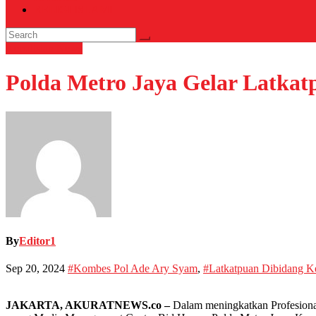
RELIGI ISLAMI
Kepolisian
News
Polda Metro Jaya Gelar Latka
By
Editor1
Sep 20, 2024
#Kombes Pol Ade Ary Syam
,
#Latkatpuan Dibidang 
JAKARTA, AKURATNEWS.co –
Dalam meningkatkan Profesiona