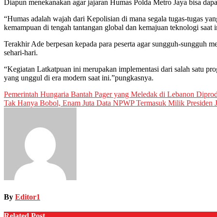
Diapun menekanakan agar jajaran Humas Polda Metro Jaya bisa dap
“Humas adalah wajah dari Kepolisian di mana segala tugas-tugas yan
kemampuan di tengah tantangan global dan kemajuan teknologi saat i
Terakhir Ade berpesan kepada para peserta agar sungguh-sungguh men
sehari-hari.
“Kegiatan Latkatpuan ini merupakan implementasi dari salah satu prog
yang unggul di era modern saat ini.”pungkasnya.
Post
Pemerintah Hungaria Bantah Pager yang Meledak di Lebanon Diprod
Tak Hanya Bobol, Enam Juta Data NPWP Termasuk Milik Presiden J
navigation
By
Editor1
Related Post