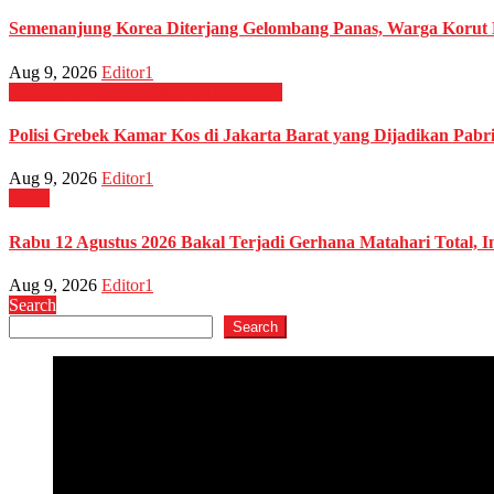
Semenanjung Korea Diterjang Gelombang Panas, Warga Korut
Aug 9, 2026
Editor1
Hukum & Kriminal
Megapolitan
News
Polisi Grebek Kamar Kos di Jakarta Barat yang Dijadikan Pab
Aug 9, 2026
Editor1
News
Rabu 12 Agustus 2026 Bakal Terjadi Gerhana Matahari Total, In
Aug 9, 2026
Editor1
Search
Search