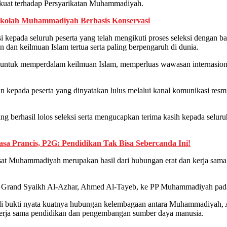
 kuat terhadap Persyarikatan Muhammadiyah.
kolah Muhammadiyah Berbasis Konservasi
pada seluruh peserta yang telah mengikuti proses seleksi dengan ba
 dan keilmuan Islam tertua serta paling berpengaruh di dunia.
a untuk memperdalam keilmuan Islam, memperluas wawasan internasiona
an kepada peserta yang dinyatakan lulus melalui kanal komunikasi resm
erhasil lolos seleksi serta mengucapkan terima kasih kepada seluruh
sa Prancis, P2G: Pendidikan Tak Bisa Sebercanda Ini!
at Muhammadiyah merupakan hasil dari hubungan erat dan kerja sama s
smi Grand Syaikh Al-Azhar, Ahmed Al-Tayeb, ke PP Muhammadiyah pada 
bukti nyata kuatnya hubungan kelembagaan antara Muhammadiyah, Al-
kerja sama pendidikan dan pengembangan sumber daya manusia.