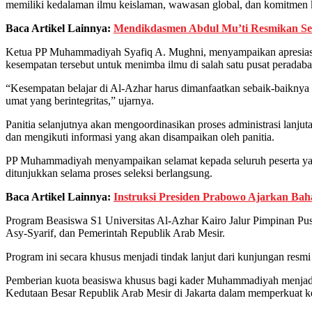
memiliki kedalaman ilmu keislaman, wawasan global, dan komitmen
Baca Artikel Lainnya:
Mendikdasmen Abdul Mu’ti Resmikan Se
Ketua PP Muhammadiyah Syafiq A. Mughni, menyampaikan apresiasi ke
kesempatan tersebut untuk menimba ilmu di salah satu pusat peradaban
“Kesempatan belajar di Al-Azhar harus dimanfaatkan sebaik-baikny
umat yang berintegritas,” ujarnya.
Panitia selanjutnya akan mengoordinasikan proses administrasi lanjut
dan mengikuti informasi yang akan disampaikan oleh panitia.
PP Muhammadiyah menyampaikan selamat kepada seluruh peserta yang b
ditunjukkan selama proses seleksi berlangsung.
Baca Artikel Lainnya:
Instruksi Presiden Prabowo Ajarkan Baha
Program Beasiswa S1 Universitas Al-Azhar Kairo Jalur Pimpinan Pus
Asy-Syarif, dan Pemerintah Republik Arab Mesir.
Program ini secara khusus menjadi tindak lanjut dari kunjungan re
Pemberian kuota beasiswa khusus bagi kader Muhammadiyah menjadi 
Kedutaan Besar Republik Arab Mesir di Jakarta dalam memperkuat 