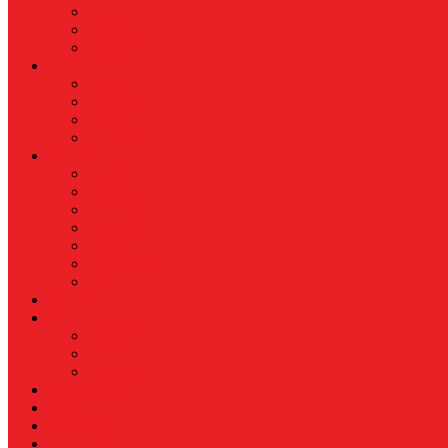
Busana
Kecantikan
Hangout
HIBURAN
Budaya
Film & TV
Musik
Selebriti
OLAHRAGA
Basket
Bela Diri
Bulutangkis
Formula1
MotoGP
Sepak Bola
Voli
TELCO
WISATA & KULINER
Destinasi
Hotel
Restoran
OTOMOTIF
Opini
Voicemagz
RAGAM