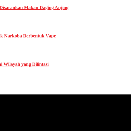
 Disarankan Makan Daging Anjing
rik Narkoba Berbentuk Vape
i Wilayah yang Dilintasi