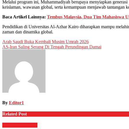
Melalui program ini, Muhammadiyah berupaya menyiapkan generasi p
keislaman, wawasan global, serta kemampuan menjawab tantangan k
Baca Artikel Lainnya:
Tembus Malaysia, Dua Tim Mahasiswa U
Pendidikan di Universitas Al-Azhar Kairo diharapkan mampu melahir
zaman dan dinamika global.
Post
Arab Saudi Buka Kembali Musim Umrah 2026
AS-Iran Saling Serang Di Tengah Perundingan Damai
navigation
By
Editor1
Related Post
Internasional
News