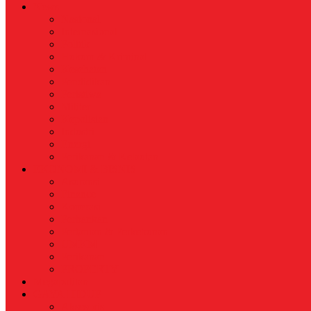
News
Nasional
Internasional
Politik
Hukum & Kriminal
Kesehatan
Pendidikan
Peristiwa
Militer
Kepolisian
Industri
Energi
Perikanan & Kelautan
EKONOMI & BISNIS
Asuransi
Finance
Koperasi
Perbankan
Pertanian & Perkebunan
UMKM
Perikanan
PROPERTY
Megapolitan
GAYA HIDUP
Aksesoris