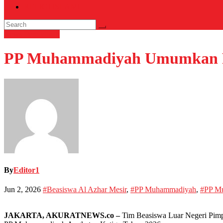
RELIGI ISLAMI
News
Pendidikan
PP Muhammadiyah Umumkan Pen
By
Editor1
Jun 2, 2026
#Beasiswa Al Azhar Mesir
,
#PP Muhammadiyah
,
#PP Mu
JAKARTA, AKURATNEWS.co –
Tim Beasiswa Luar Negeri Pimpi