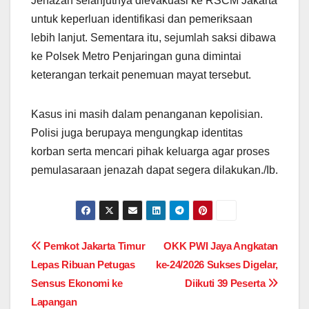
Jenazah selanjutnya dievakuasi ke RSCM Jakarta
untuk keperluan identifikasi dan pemeriksaan
lebih lanjut. Sementara itu, sejumlah saksi dibawa
ke Polsek Metro Penjaringan guna dimintai
keterangan terkait penemuan mayat tersebut.
Kasus ini masih dalam penanganan kepolisian.
Polisi juga berupaya mengungkap identitas
korban serta mencari pihak keluarga agar proses
pemulasaraan jenazah dapat segera dilakukan./Ib.
Post
Pemkot Jakarta Timur
OKK PWI Jaya Angkatan
Lepas Ribuan Petugas
ke-24/2026 Sukses Digelar,
navigation
Sensus Ekonomi ke
Diikuti 39 Peserta
Lapangan