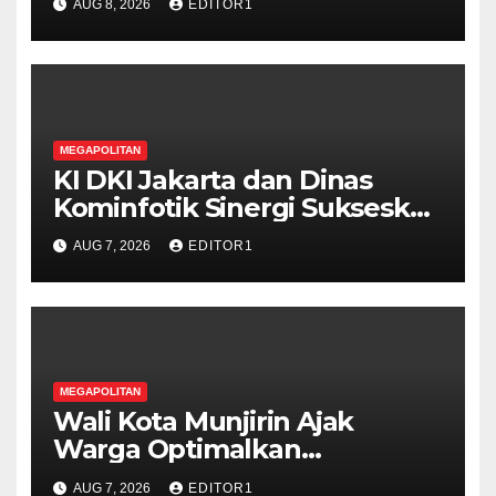
AUG 8, 2026
EDITOR1
dan PCI Malaysia Teken MoU
MEGAPOLITAN
KI DKI Jakarta dan Dinas
Kominfotik Sinergi Sukseskan
Kick Off E Monev
AUG 7, 2026
EDITOR1
Keterbukaan Informasi
Publik untuk 1001 Badan
Publik
MEGAPOLITAN
Wali Kota Munjirin Ajak
Warga Optimalkan
Pekarangan untuk Dukung
AUG 7, 2026
EDITOR1