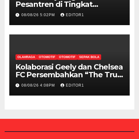
Pesantren di Tingkat
Internasional, Hibitren Jaktim
08/08/26 5:02PM
EDITOR1
dan PCI Malaysia Teken MoU
OLAHRAGA
OTOMOTIF
OTOMOTIF
SEPAK BOLA
Kolaborasi Geely dan Chelsea
FC Persembahkan “The True
Blue Journey di Indonesia”
08/08/26 4:08PM
EDITOR1