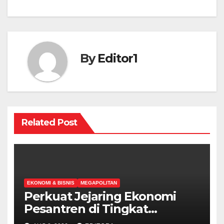
By
Editor1
Related Post
EKONOMI & BISNIS
MEGAPOLITAN
Perkuat Jejaring Ekonomi
Pesantren di Tingkat
Internasional, Hibitren Jaktim