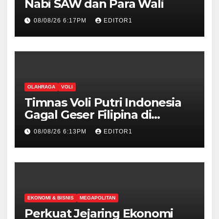
Nabi SAW dan Para Wali
08/08/26 6:17PM
EDITOR1
OLAHRAGA
VOLI
Timnas Voli Putri Indonesia
Gagal Geser Filipina di
Klasemen Sementara SEA V
08/08/26 6:13PM
EDITOR1
Cup Putri 2026, Usai Dihajar
Thailand 3-0
EKONOMI & BISNIS
MEGAPOLITAN
Perkuat Jejaring Ekonomi