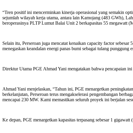
“Tren positif ini mencerminkan kinerja operasional yang semakin optim
sejumlah wilayah kerja utama, antara lain Kamojang (483 GWh), La
beroperasinya PLTP Lumut Balai Unit 2 berkapasitas 55 megawatt (
Selain itu, Perseroan juga mencatat kenaikan capacity factor sebesar 
menegaskan keandalan energi panas bumi sebagai tulang punggung en
Direktur Utama PGE Ahmad Yani mengatakan bahwa pencapaian ini m
Ahmad Yani menjelaskan, “Tahun ini, PGE menargetkan peningkatan 
berkelanjutan, Perseroan terus mengakselerasi pengembangan berbagai
mencapai 230 MW. Kami memastikan seluruh proyek ini berjalan sesu
Ke depan, PGE menargetkan kapasitas terpasang sebesar 1 gigawatt 