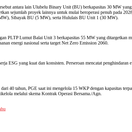
rsebut antara lain Ulubelu Binary Unit (BU) berkapasitas 30 MW yang 
etkan sejumlah proyek lainnya untuk mulai beroperasi penuh pada 20
W), Sibayak BU (5 MW), serta Hululais BU Unit 1 (30 MW).
an PLTP Lumut Balai Unit 3 berkapasitas 55 MW yang ditargetkan men
an energi nasional serta target Net Zero Emission 2060.
nerja ESG yang kuat dan konsisten. Perseroan mencatat penghindaran 
dari 40 tahun, PGE saat ini mengelola 15 WKP dengan kapasitas terpa
ikelola melalui skema Kontrak Operasi Bersama./Agn.
ahu