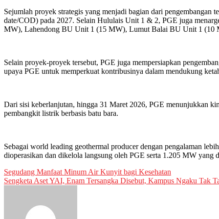
Sejumlah proyek strategis yang menjadi bagian dari pengembangan te
date/COD) pada 2027. Selain Hululais Unit 1 & 2, PGE juga menarg
MW), Lahendong BU Unit 1 (15 MW), Lumut Balai BU Unit 1 (10 M
Selain proyek-proyek tersebut, PGE juga mempersiapkan pengembang
upaya PGE untuk memperkuat kontribusinya dalam mendukung ketahan
Dari sisi keberlanjutan, hingga 31 Maret 2026, PGE menunjukkan ki
pembangkit listrik berbasis batu bara.
Sebagai world leading geothermal producer dengan pengalaman lebih 
dioperasikan dan dikelola langsung oleh PGE serta 1.205 MW yang d
Post
Segudang Manfaat Minum Air Kunyit bagi Kesehatan
Sengketa Aset YAI, Enam Tersangka Disebut, Kampus Ngaku Tak T
navigation