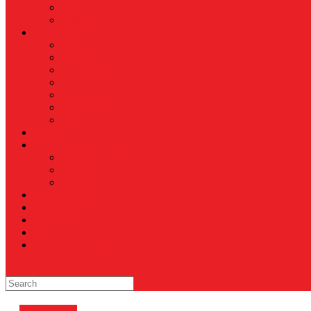
Musik
Selebriti
OLAHRAGA
Basket
Bela Diri
Bulutangkis
Formula1
MotoGP
Sepak Bola
Voli
TELCO
WISATA & KULINER
Destinasi
Hotel
Restoran
OTOMOTIF
Opini
Voicemagz
RAGAM
RELIGI ISLAMI
Energi
News