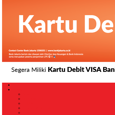
News
Nasional
Internasional
Politik
Hukum & Kriminal
Kesehatan