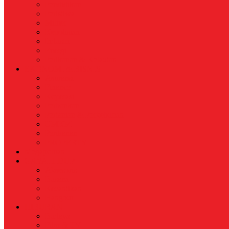
Pendidikan
Peristiwa
Militer
Kepolisian
Industri
Energi
Perikanan & Kelautan
EKONOMI & BISNIS
Asuransi
Finance
Koperasi
Perbankan
Pertanian & Perkebunan
UMKM
Perikanan
PROPERTY
Megapolitan
GAYA HIDUP
Aksesoris
Busana
Kecantikan
Hangout
HIBURAN
Budaya
Film & TV