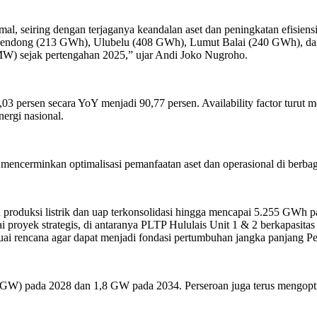
al, seiring dengan terjaganya keandalan aset dan peningkatan efisiensi 
hendong (213 GWh), Ulubelu (408 GWh), Lumut Balai (240 GWh), dan 
MW) sejak pertengahan 2025,” ujar Andi Joko Nugroho.
5,03 persen secara YoY menjadi 90,77 persen. Availability factor turut
ergi nasional.
encerminkan optimalisasi pemanfaatan aset dan operasional di berb
produksi listrik dan uap terkonsolidasi hingga mencapai 5.255 GWh 
 proyek strategis, di antaranya PLTP Hululais Unit 1 & 2 berkapasita
ai rencana agar dapat menjadi fondasi pertumbuhan jangka panjang Pe
(GW) pada 2028 dan 1,8 GW pada 2034. Perseroan juga terus mengoptim