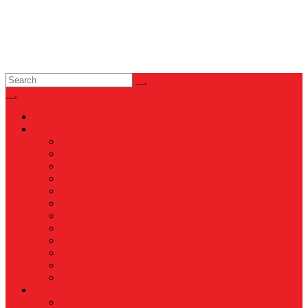
News
Nasional
Internasional
Politik
Hukum & Kriminal
Kesehatan
Pendidikan
Peristiwa
Militer
Kepolisian
Industri
Energi
Perikanan & Kelautan
EKONOMI & BISNIS
Asuransi