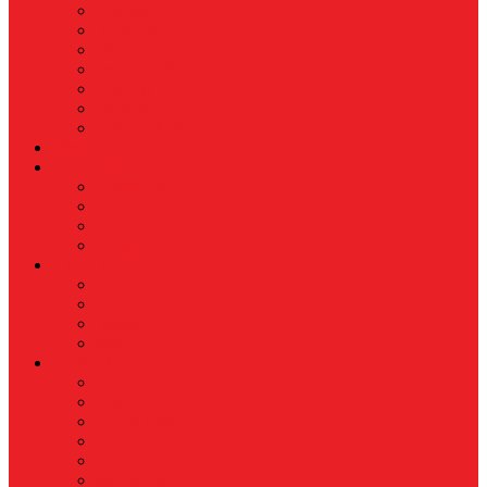
Finance
Koperasi
Perbankan
Pertanian & Perkebunan
UMKM
Perikanan
PROPERTY
Megapolitan
GAYA HIDUP
Aksesoris
Busana
Kecantikan
Hangout
HIBURAN
Budaya
Film & TV
Musik
Selebriti
OLAHRAGA
Basket
Bela Diri
Bulutangkis
Formula1
MotoGP
Sepak Bola