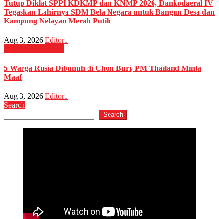
Tutup Diklat SPPI KDKMP dan KNMP 2026, Dankodaeral IV
Tegaskan Lahirnya SDM Bela Negara untuk Bangun Desa dan
Kampung Nelayan Merah Putih
Aug 3, 2026
Editor1
Internasional
News
5 Warga Rusia Dibunuh di Chon Buri, PM Thailand Minta
Maaf
Aug 3, 2026
Editor1
Search
Search