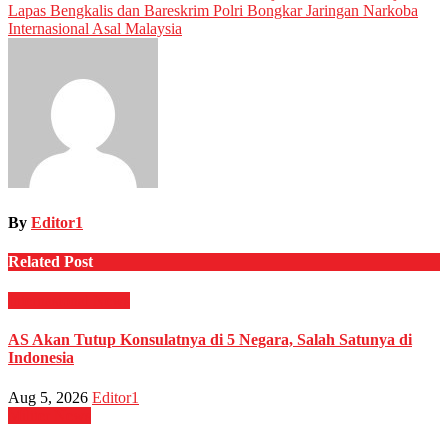
Lapas Bengkalis dan Bareskrim Polri Bongkar Jaringan Narkoba
navigation
Internasional Asal Malaysia
By
Editor1
Related Post
Internasional
News
AS Akan Tutup Konsulatnya di 5 Negara, Salah Satunya di
Indonesia
Aug 5, 2026
Editor1
Militer
News