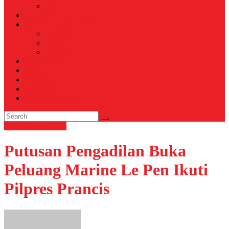
Voli
TELCO
WISATA & KULINER
Destinasi
Hotel
Restoran
OTOMOTIF
Opini
Voicemagz
RAGAM
RELIGI ISLAMI
Internasional
News
Putusan Pengadilan Buka
Peluang Marine Le Pen Ikuti
Pilpres Prancis