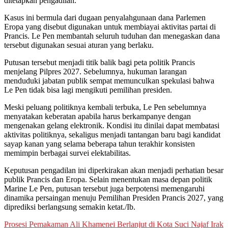
ditetapkan pengadilan.
Kasus ini bermula dari dugaan penyalahgunaan dana Parlemen
Eropa yang disebut digunakan untuk membiayai aktivitas partai di
Prancis. Le Pen membantah seluruh tuduhan dan menegaskan dana
tersebut digunakan sesuai aturan yang berlaku.
Putusan tersebut menjadi titik balik bagi peta politik Prancis
menjelang Pilpres 2027. Sebelumnya, hukuman larangan
menduduki jabatan publik sempat memunculkan spekulasi bahwa
Le Pen tidak bisa lagi mengikuti pemilihan presiden.
Meski peluang politiknya kembali terbuka, Le Pen sebelumnya
menyatakan keberatan apabila harus berkampanye dengan
mengenakan gelang elektronik. Kondisi itu dinilai dapat membatasi
aktivitas politiknya, sekaligus menjadi tantangan baru bagi kandidat
sayap kanan yang selama beberapa tahun terakhir konsisten
memimpin berbagai survei elektabilitas.
Keputusan pengadilan ini diperkirakan akan menjadi perhatian besar
publik Prancis dan Eropa. Selain menentukan masa depan politik
Marine Le Pen, putusan tersebut juga berpotensi memengaruhi
dinamika persaingan menuju Pemilihan Presiden Prancis 2027, yang
diprediksi berlangsung semakin ketat./Ib.
Post
Prosesi Pemakaman Ali Khamenei Berlanjut di Kota Suci Najaf Irak