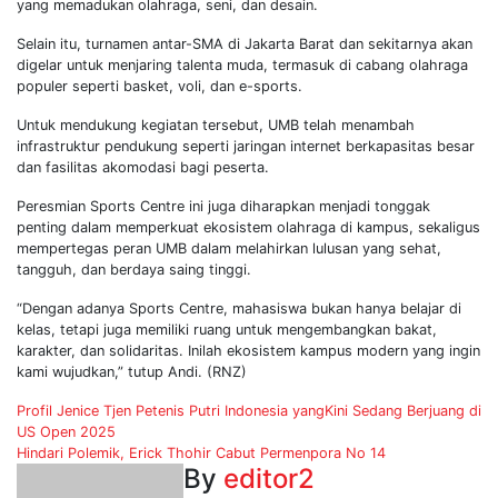
yang memadukan olahraga, seni, dan desain.
Selain itu, turnamen antar-SMA di Jakarta Barat dan sekitarnya akan
digelar untuk menjaring talenta muda, termasuk di cabang olahraga
populer seperti basket, voli, dan e-sports.
Untuk mendukung kegiatan tersebut, UMB telah menambah
infrastruktur pendukung seperti jaringan internet berkapasitas besar
dan fasilitas akomodasi bagi peserta.
Peresmian Sports Centre ini juga diharapkan menjadi tonggak
penting dalam memperkuat ekosistem olahraga di kampus, sekaligus
mempertegas peran UMB dalam melahirkan lulusan yang sehat,
tangguh, dan berdaya saing tinggi.
“Dengan adanya Sports Centre, mahasiswa bukan hanya belajar di
kelas, tetapi juga memiliki ruang untuk mengembangkan bakat,
karakter, dan solidaritas. Inilah ekosistem kampus modern yang ingin
kami wujudkan,” tutup Andi. (RNZ)
Post
Profil Jenice Tjen Petenis Putri Indonesia yangKini Sedang Berjuang di
US Open 2025
navigation
Hindari Polemik, Erick Thohir Cabut Permenpora No 14
By
editor2