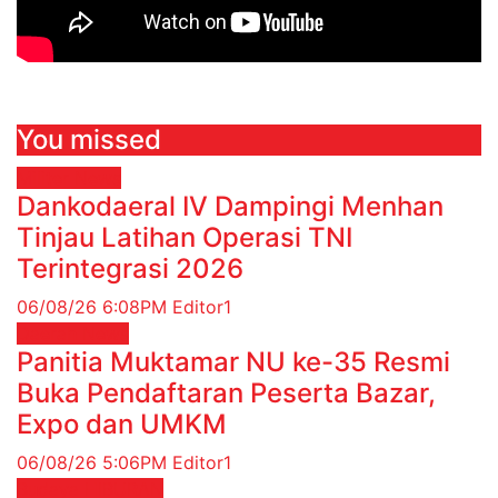
You missed
Militer
News
Dankodaeral IV Dampingi Menhan
Tinjau Latihan Operasi TNI
Terintegrasi 2026
06/08/26 6:08PM
Editor1
Daerah
News
Panitia Muktamar NU ke-35 Resmi
Buka Pendaftaran Peserta Bazar,
Expo dan UMKM
06/08/26 5:06PM
Editor1
Budaya
HIBURAN