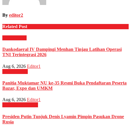
By
editor2
Related Post
Militer
News
Dankodaeral IV Dampingi Menhan Tinjau Latihan Operasi
TNI Terintegrasi 2026
Aug 6, 2026
Editor1
Daerah
News
Panitia Muktamar NU ke-35 Resmi Buka Pendaftaran Peserta
Bazar, Expo dan UMKM
Aug 6, 2026
Editor1
Internasional
News
Presiden Putin Tunjuk Denis Lyamin Pimpin Pasukan Drone
Rusia