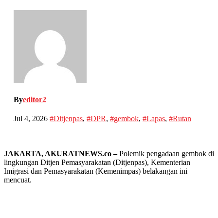
By
editor2
Jul 4, 2026
#Ditjenpas
,
#DPR
,
#gembok
,
#Lapas
,
#Rutan
JAKARTA, AKURATNEWS.co –
Polemik pengadaan gembok di
lingkungan Ditjen Pemasyarakatan (Ditjenpas), Kementerian
Imigrasi dan Pemasyarakatan (Kemenimpas) belakangan ini
mencuat.