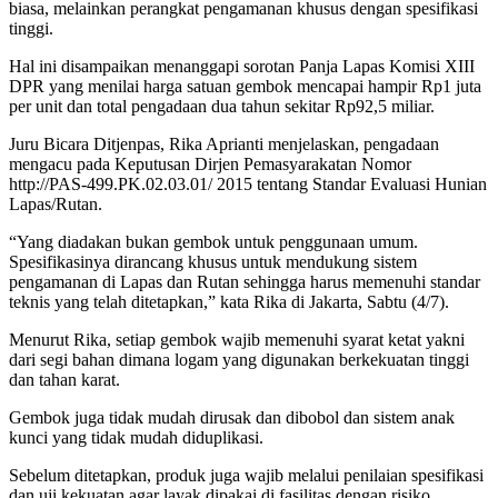
biasa, melainkan perangkat pengamanan khusus dengan spesifikasi
tinggi.
Hal ini disampaikan menanggapi sorotan Panja Lapas Komisi XIII
DPR yang menilai harga satuan gembok mencapai hampir Rp1 juta
per unit dan total pengadaan dua tahun sekitar Rp92,5 miliar.
Juru Bicara Ditjenpas, Rika Aprianti menjelaskan, pengadaan
mengacu pada Keputusan Dirjen Pemasyarakatan Nomor
http://PAS-499.PK.02.03.01/ 2015 tentang Standar Evaluasi Hunian
Lapas/Rutan.
“Yang diadakan bukan gembok untuk penggunaan umum.
Spesifikasinya dirancang khusus untuk mendukung sistem
pengamanan di Lapas dan Rutan sehingga harus memenuhi standar
teknis yang telah ditetapkan,” kata Rika di Jakarta, Sabtu (4/7).
Menurut Rika, setiap gembok wajib memenuhi syarat ketat yakni
dari segi bahan dimana logam yang digunakan berkekuatan tinggi
dan tahan karat.
Gembok juga tidak mudah dirusak dan dibobol dan sistem anak
kunci yang tidak mudah diduplikasi.
Sebelum ditetapkan, produk juga wajib melalui penilaian spesifikasi
dan uji kekuatan agar layak dipakai di fasilitas dengan risiko