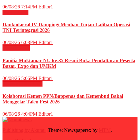
06/08/26 7:14PM
Editor1
Militer
News
Dankodaeral IV Dampingi Menhan Tinjau Latihan Operasi
TNI Terintegrasi 2026
06/08/26 6:08PM
Editor1
Daerah
News
Panitia Muktamar NU ke-35 Resmi Buka Pendaftaran Peserta
Bazar, Expo dan UMKM
06/08/26 5:06PM
Editor1
Budaya
HIBURAN
Kolaborasi Kemen PPN/Bappenas dan Kemenbud Bakal
Menggelar Talen Fest 2026
06/08/26 4:04PM
Editor1
Publishing by Akurat
|
Theme: Newspaperex by
MTM
.