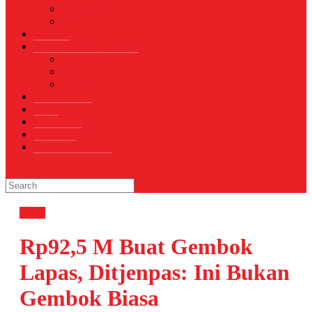
Sepak Bola
Voli
TELCO
WISATA & KULINER
Destinasi
Hotel
Restoran
OTOMOTIF
Opini
Voicemagz
RAGAM
RELIGI ISLAMI
News
Rp92,5 M Buat Gembok
Lapas, Ditjenpas: Ini Bukan
Gembok Biasa