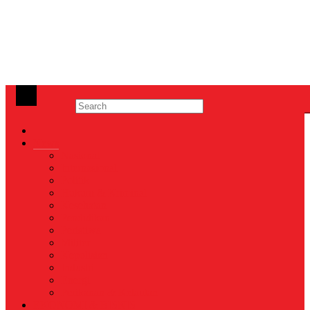
News
Nasional
Internasional
Politik
Hukum & Kriminal
Kesehatan
Pendidikan
Peristiwa
Militer
Kepolisian
Industri
Energi
Perikanan & Kelautan
EKONOMI & BISNIS