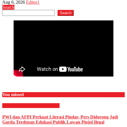
Aug 6, 2026
Editor1
Search
Search
You missed
EKONOMI & BISNIS
Finance
PWI dan AFPI Perkuat Literasi Pindar, Pers Didorong Jadi
Garda Terdepan Edukasi Publik Lawan Pinjol Ilegal