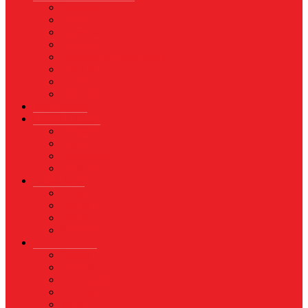
Asuransi
Finance
Koperasi
Perbankan
Pertanian & Perkebunan
UMKM
Perikanan
PROPERTY
Megapolitan
GAYA HIDUP
Aksesoris
Busana
Kecantikan
Hangout
HIBURAN
Budaya
Film & TV
Musik
Selebriti
OLAHRAGA
Basket
Bela Diri
Bulutangkis
Formula1
MotoGP