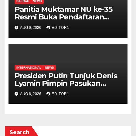
DAERAH
NEWS
Panitia Muktamar NU ke-35
Resmi Buka Pendaftaran
Peserta Bazar, Expo dan
AUG 6, 2026
EDITOR1
UMKM
INTERNASIONAL
NEWS
Presiden Putin Tunjuk Denis
Lyamin Pimpin Pasukan
Drone Rusia
AUG 6, 2026
EDITOR1
Search