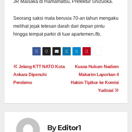
JR Maisaka di Hamamatsu, Prefektur Shizuoka.
Seorang saksi mata berusia 70-an tahun mengaku
melihat jejak tetesan darah dari depan pintu
hingga tempat parkir di luar apartemen./Ib.
Post
Jelang KTT NATO Kota
Kuasa Hukum Nadiem
Ankara Dipenuhi
Makarim Laporkan 4
navigation
Pendemo
Hakim Tipikor ke Komisi
Yudisial
By
Editor1