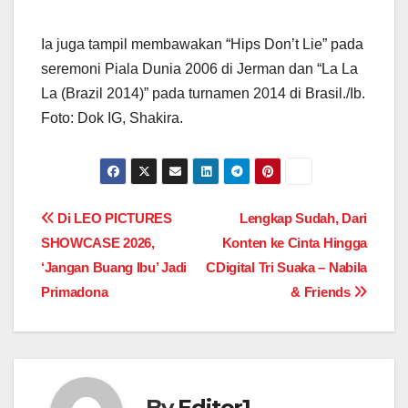
Ia juga tampil membawakan “Hips Don’t Lie” pada
seremoni Piala Dunia 2006 di Jerman dan “La La
La (Brazil 2014)” pada turnamen 2014 di Brasil./Ib.
Foto: Dok IG, Shakira.
Post
Di LEO PICTURES
Lengkap Sudah, Dari
SHOWCASE 2026,
Konten ke Cinta Hingga
navigation
‘Jangan Buang Ibu’ Jadi
CDigital Tri Suaka – Nabila
Primadona
& Friends
By
Editor1