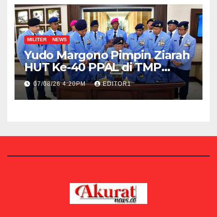
MILITER
NEWS
Yudo Margono Pimpin Ziarah
HUT Ke-40 PPAL di TMP
Kalibata
07/08/26 4:20PM
EDITOR1