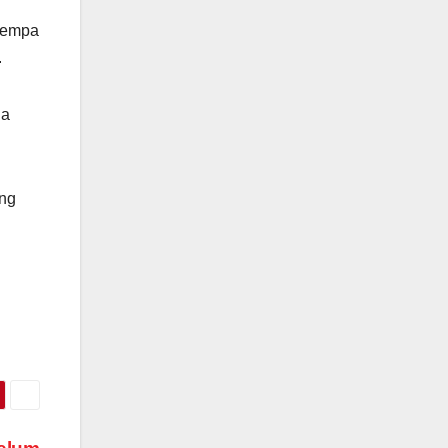
 gempa
.
na
ng