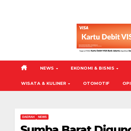
NEWS
EKONOMI & BISNIS
WISATA & KULINER
OTOMOTIF
OPI
DAERAH
NEWS
Sumba Barat Digun