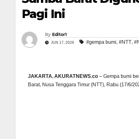
Pagi Ini
By
Editor1
#gempa bumi
,
#NTT
,
#
JUN 17, 2026
JAKARTA, AKURATNEWS.co
– Gempa bumi be
Barat, Nusa Tenggara Timur (NTT), Rabu (17/6/20