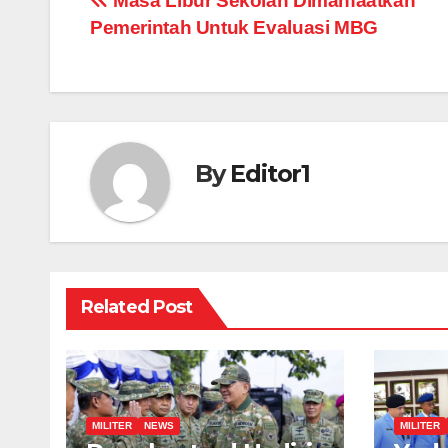
Post
Masa Libur Sekolah Dimanfaatkan
Pemerintah Untuk Evaluasi MBG
navigation
By
Editor1
Related Post
MILITER
NEWS
MILITER