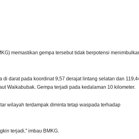
BMKG) memastikan gempa tersebut tidak berpotensi menimbulka
i darat pada koordinat 9,57 derajat lintang selatan dan 119,4
ur laut Waikabubak. Gempa terjadi pada kedalaman 10 kilometer.
kitar wilayah terdampak diminta tetap waspada terhadap
gkin terjadi,” imbau BMKG.