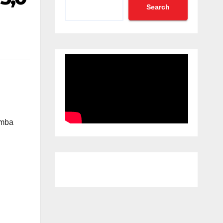
Search
umba