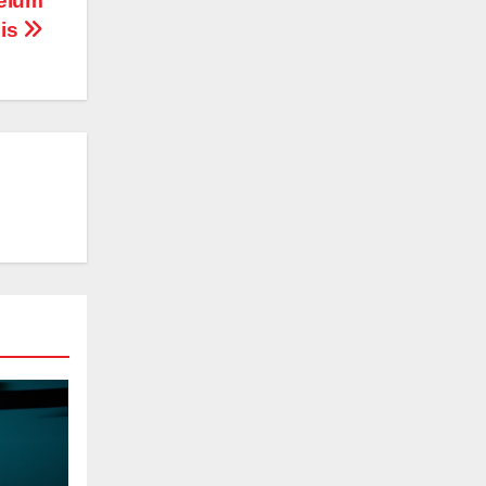
elum
nis