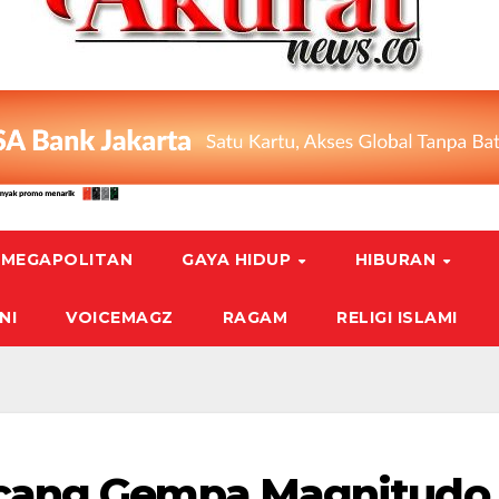
MEGAPOLITAN
GAYA HIDUP
HIBURAN
NI
VOICEMAGZ
RAGAM
RELIGI ISLAMI
cang Gempa Magnitudo 