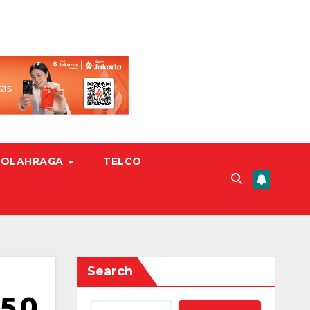
OLAHRAGA
TELCO
Search
5,0