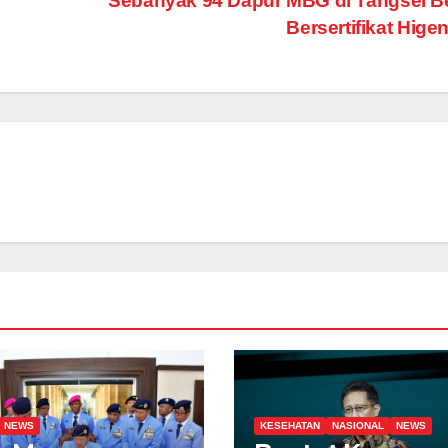
Sebanyak 94 Dapur MBG di Tangsel B
Bersertifikat Hige
NEWS
KESEHATAN
NASIONAL
NEWS