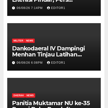
Didorong Jadi Garda
06/08/26 7:14PM
EDITOR1
Terdepan Edukasi Publik
Lawan Pinjol Ilegal
MILITER
NEWS
Dankodaeral IV Dampingi
Menhan Tinjau Latihan
Operasi TNI Terintegrasi 2026
06/08/26 6:08PM
EDITOR1
DAERAH
NEWS
Panitia Muktamar NU ke-35