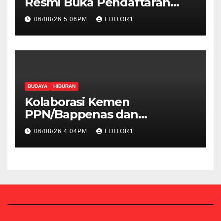
Resmi Buka Pendaftaran
Peserta Bazar, Expo dan
06/08/26 5:06PM
EDITOR1
UMKM
BUDAYA
HIBURAN
Kolaborasi Kemen
PPN/Bappenas dan
Kemenbud Bakal Menggelar
06/08/26 4:04PM
EDITOR1
Talen Fest 2026