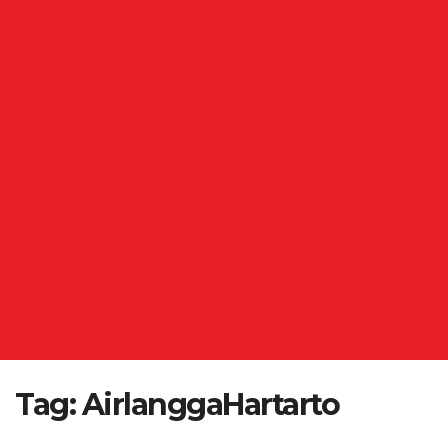
Tag:
AirlanggaHartarto