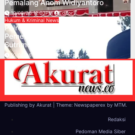
Pemalang Anom Widiyantoro
10/08/26 12:03PM
Editor1
Hukum & Kriminal
News
Polresta Banyumas Serahkan Hasil
Pemeriksaan Kasus Kematian
Sutrimo ke Polda Metro Jaya
10/08/26 11:05AM
Editor1
Publishing by Akurat
|
Theme: Newspaperex by
MTM
.
Redaksi
Pedoman Media Siber