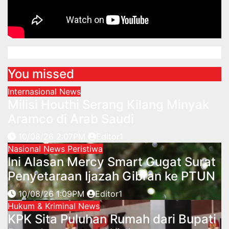
You missed
Internasional
News
Milisi Houthi Serang Kilang Minyak
Aramco di Arab Saudi
10/08/26 2:07PM
Editor1
Nasional
News
Peristiwa
Ini Alasan Mercy Smart Gugat Surat
Penyetaraan Ijazah Gibran ke PTUN
10/08/26 1:09PM
Editor1
Hukum & Kriminal
News
KPK Sita Puluhan Rumah dari Bupati