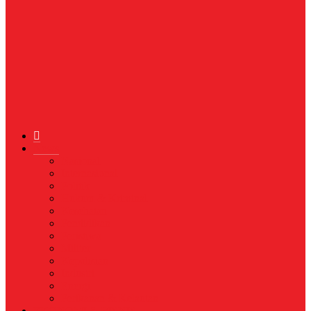
News
Nasional
Internasional
Politik
Hukum & Kriminal
Kesehatan
Pendidikan
Peristiwa
Militer
Kepolisian
Industri
Energi
Perikanan & Kelautan
EKONOMI & BISNIS