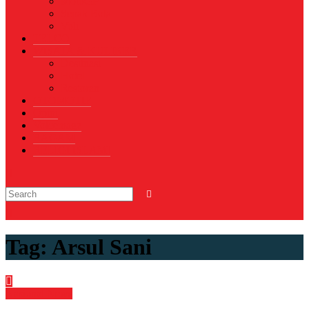
MotoGP
Sepak Bola
Voli
TELCO
WISATA & KULINER
Destinasi
Hotel
Restoran
OTOMOTIF
Opini
Voicemagz
RAGAM
RELIGI ISLAMI
Tag:
Arsul Sani
Nasional
News