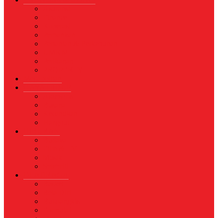
Asuransi
Finance
Koperasi
Perbankan
Pertanian & Perkebunan
UMKM
Perikanan
PROPERTY
Megapolitan
GAYA HIDUP
Aksesoris
Busana
Kecantikan
Hangout
HIBURAN
Budaya
Film & TV
Musik
Selebriti
OLAHRAGA
Basket
Bela Diri
Bulutangkis
Formula1