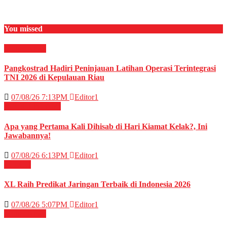
You missed
Militer
News
Pangkostrad Hadiri Peninjauan Latihan Operasi Terintegrasi
TNI 2026 di Kepulauan Riau
07/08/26 7:13PM
Editor1
RELIGI ISLAMI
Apa yang Pertama Kali Dihisab di Hari Kiamat Kelak?, Ini
Jawabannya!
07/08/26 6:13PM
Editor1
TELCO
XL Raih Predikat Jaringan Terbaik di Indonesia 2026
07/08/26 5:07PM
Editor1
Militer
News