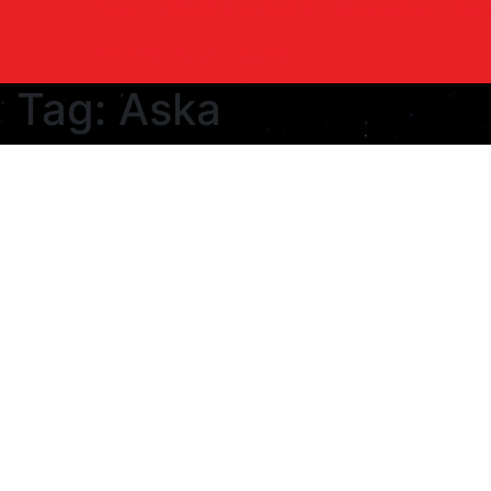
News
EKONOMI & BISNIS
Megapolitan
GAY
RAGAM
RELIGI ISLAMI
Tag:
Aska