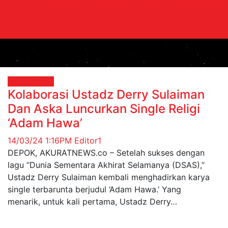
A HIDUP
HIBURAN
OLAHRAGA
TELCO
WISATA & KUL
Musik
News
Kolaborasi Ustadz Derry Sulaiman
Dan Aska Luncurkan Single Religi
‘Adam Hawa’
14/03/24 1:16PM
Editor1
DEPOK, AKURATNEWS.co – Setelah sukses dengan
lagu “Dunia Sementara Akhirat Selamanya (DSAS),”
Ustadz Derry Sulaiman kembali menghadirkan karya
single terbarunta berjudul ‘Adam Hawa.’ Yang
menarik, untuk kali pertama, Ustadz Derry…