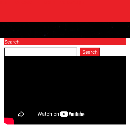
INER
OTOMOTIF
Opini
Voicemagz
Search
Search